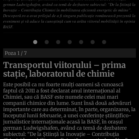
german Ludwigshafen, având ca temă de dezbatere subiectul: “De la Ştiinţă la
Inovaţie – Contribuţia Chimiei în mobilitatea eficientă energetic de mâine”.
Descoperă.ro a avut prilejul de a fi singura publicaţie românească prezentă la
eveniment şi vă aduce la cunoştinţă cum va arăta viitorul mobilităţii în opinia
BASF.
Poza
1
/ 7
Transportul viitorului – prima
staţie, laboratorul de chimie
Este posibil ca nu foarte mulţi oameni să cunoască
faptul că 2011 a fost declarat anul internaţional al
Chimiei, sau că BASF este numele celei mai mari
companii chimice din lume. Sunt însă două adevăruri
importante care au determinat, în parte, organizarea, la
începutul lunii februarie, a unei conferinţe ştiinţifico-
jurnalistice internaţionale acasă la BASF, în oraşul
german Ludwigshafen, având ca temă de dezbatere
subiectul: “De la Ştiinţă la Inovaţie – Contribuţia