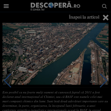
Înapoi la articol
Este posibil ca nu foarte mulţi oameni să cunoască faptul că 2011 a fost
declarat anul internaţional al Chimiei, sau că BASF este numele celei mai
mari companii chimice din lume. Sunt însă două adevăruri importante care au
determinat, în parte, organizarea, la începutul lunii februarie, a unei
conferinţe ştiinţifico-jurnalistice internaţionale acasă la BASF, în oraşul