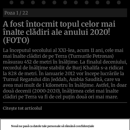
Poza
1
/ 22
A fost întocmit topul celor mai
înalte clădiri ale anului 2020!
(FOTO)
La începutul secolului al XXI-lea, acum 11 ani, cele mai
mai înalte clădiri de pe Terra (Turnurile Petronas)
măsurau 452 de metri în înălţime. La finalul deceniului,
recordul de înălţime stabilit de Burj Khalifa s-a ridicat
la 828 de metri. În ianuarie 2012 vor începe lucrările la
Turnul Regatului din Jeddah, Arabia Saudită, care va
avea mai mult de 1 kilometru în înălţime. Astfel, în doar
două decenii (2000-2020), înălţimea celei mai înalte
clădiri pe Terra va fi de cel puţin două ori mai mare.
Citește tot articolul
Nouă ne pasă ca datele tale personale să rămână confidențiale