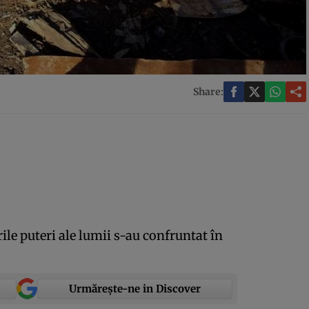
Share:
le puteri ale lumii s-au confruntat în
Urmărește-ne in Discover