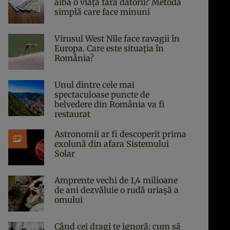
aibă o viață fără datorii? Metoda
simplă care face minuni
Virusul West Nile face ravagii în
Europa. Care este situația în
România?
Unul dintre cele mai
spectaculoase puncte de
belvedere din România va fi
restaurat
Astronomii ar fi descoperit prima
exolună din afara Sistemului
Solar
Amprente vechi de 1,4 milioane
de ani dezvăluie o rudă uriașă a
omului
Când cei dragi te ignoră: cum să