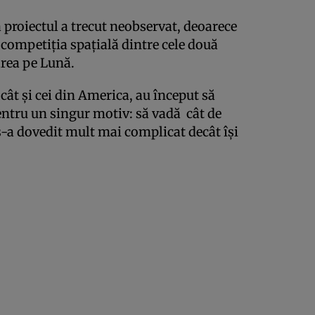
 proiectul a trecut neobservat, deoarece
competiţia spaţială dintre cele două
area pe Lună.
 cât şi cei din America, au început să
entru un singur motiv: să vadă cât de
s-a dovedit mult mai complicat decât îşi