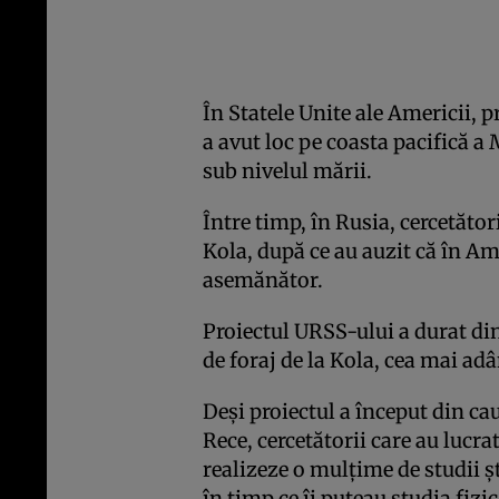
În Statele Unite ale Americii, 
a avut loc pe coasta pacifică a
sub nivelul mării.
Între timp, în Rusia, cercetăto
Kola, după ce au auzit că în A
asemănător.
Proiectul URSS-ului a durat di
de foraj de la Kola, cea mai a
Deşi proiectul a început din ca
Rece, cercetătorii care au lucra
realizeze o mulţime de studii ş
în timp ce îi puteau studia fizic