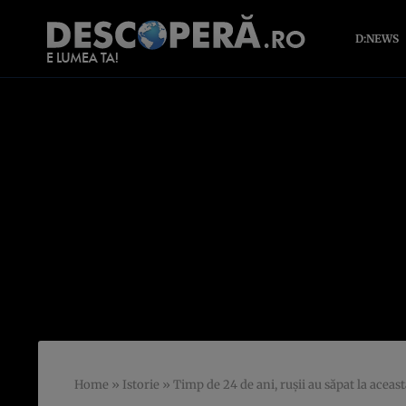
D:NEWS
Home
»
Istorie
»
Timp de 24 de ani, ruşii au săpat la acea