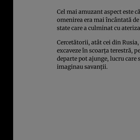
Cel mai amuzant aspect este că
omenirea era mai încântată de 
state care a culminat cu ateriz
Cercetătorii, atât cei din Rusia,
excaveze în scoarţa terestră, p
departe pot ajunge, lucru care 
imaginau savanţii.