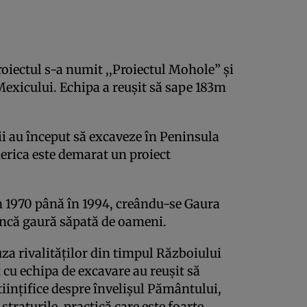
proiectul s-a numit ,,Proiectul Mohole” şi
 Mexicului. Echipa a reuşit să sape 183m
rii au început să excaveze în Peninsula
merica este demarat un proiect
n 1970 până în 1994, creându-se Gaura
dâncă gaură săpată de oameni.
uza rivalităţilor din timpul Războiului
t cu echipa de excavare au reuşit să
tiinţifice despre învelişul Pământului,
 straturile, practică care este foarte