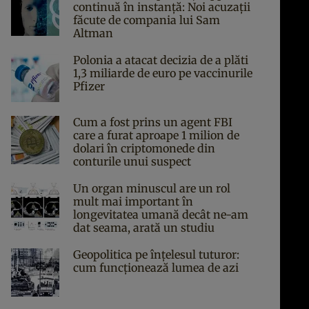
continuă în instanță: Noi acuzații
făcute de compania lui Sam
Altman
Polonia a atacat decizia de a plăti
1,3 miliarde de euro pe vaccinurile
Pfizer
Cum a fost prins un agent FBI
care a furat aproape 1 milion de
dolari în criptomonede din
conturile unui suspect
Un organ minuscul are un rol
mult mai important în
longevitatea umană decât ne-am
dat seama, arată un studiu
Geopolitica pe înțelesul tuturor:
cum funcționează lumea de azi