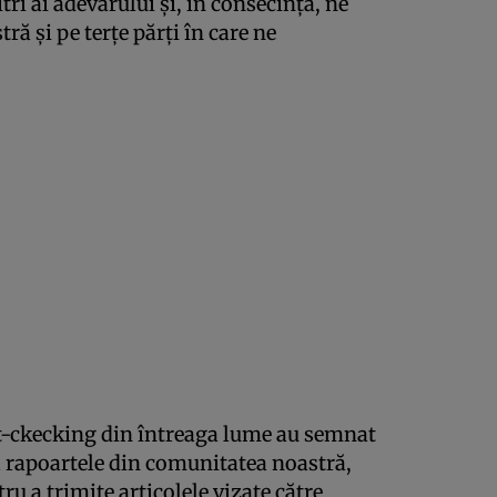
ri ai adevărului şi, în consecinţă, ne
ă şi pe terţe părţi în care ne
st-ckecking din întreaga lume au semnat
a rapoartele din comunitatea noastră,
u a trimite articolele vizate către