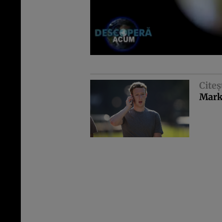
Citeş
Mark