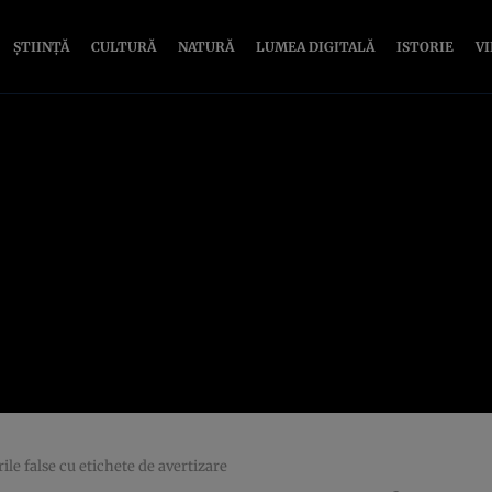
ȘTIINȚĂ
CULTURĂ
NATURĂ
LUMEA DIGITALĂ
ISTORIE
V
le false cu etichete de avertizare