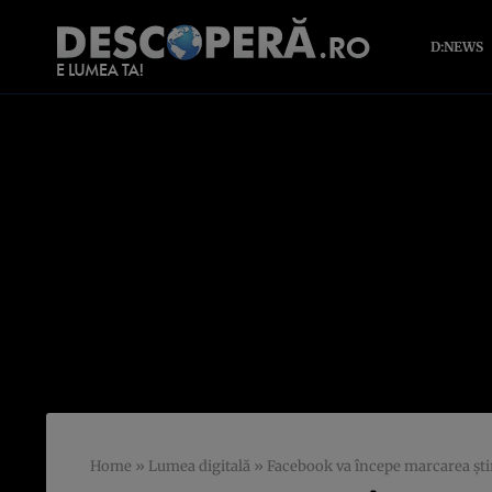
D:NEWS
Home
»
Lumea digitală
»
Facebook va începe marcarea ştiri