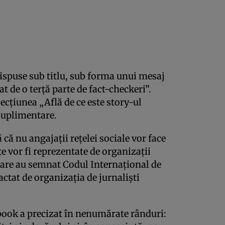
 dispuse sub titlu, sub forma unui mesaj
at de o terţă parte de fact-checkeri”.
secţiunea „Află de ce este story-ul
 suplimentare.
ă nu angajaţii reţelei sociale vor face
ţe vor fi reprezentate de organizaţii
 care au semnat Codul Internaţional de
actat de organizaţia de jurnalişti
ook a precizat în nenumărate rânduri: