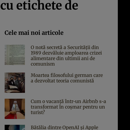
cu etichete de
Cele mai noi articole
O notă secretă a Securității din
1989 dezvăluie amploarea crizei
alimentare din ultimii ani de
comunism
Moartea filosofului german care
a dezvoltat teoria comunistă
Cum o vacanță într-un Airbnb s-a
transformat în coșmar pentru un
turist?
Bătălia dintre OpenAI și Apple