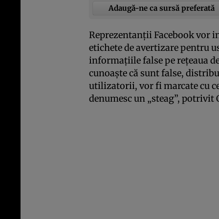
Adaugă-ne ca sursă preferată
Reprezentanţii Facebook vor ini
etichete de avertizare pentru us
informaţiile false pe reţeaua de
cunoaşte că sunt false, distrib
utilizatorii, vor fi marcate cu
denumesc un „steag”, potrivit