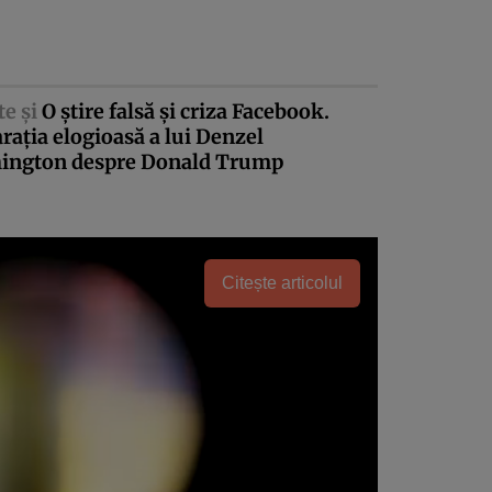
te şi
O ştire falsă şi criza Facebook.
raţia elogioasă a lui Denzel
ington despre Donald Trump
Citește articolul