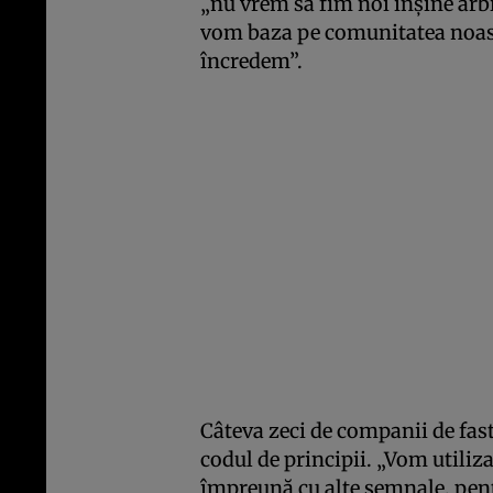
„nu vrem să fim noi înşine arbit
vom baza pe comunitatea noastr
încredem”.
Câteva zeci de companii de fa
codul de principii. „Vom utiliz
împreună cu alte semnale, pentr