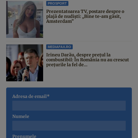
PROSPORT
Prezentatoarea TV, postare despre o
plajă de nudiști: „Bine te-am găsit,
Amsterdam”
MEDIAFAX.RO
Irineu Darău, despre prețul la
combustibil: În România nu au crescut
prețurile la fel de...
Adresa de email*
Numele
Prenumele