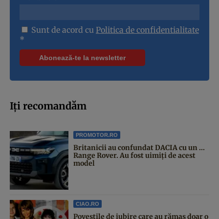
Sunt de acord cu
Politica de confidentialitate
*
Iți recomandăm
PROMOTOR.RO
Britanicii au confundat DACIA cu un ...
Range Rover. Au fost uimiți de acest
model
CIAO.RO
Poveştile de iubire care au rămas doar o