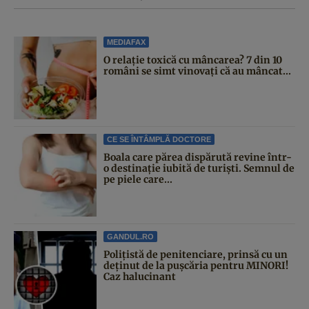
MEDIAFAX
O relație toxică cu mâncarea? 7 din 10
români se simt vinovați că au mâncat...
CE SE ÎNTÂMPLĂ DOCTORE
Boala care părea dispărută revine într-
o destinație iubită de turiști. Semnul de
pe piele care...
GANDUL.RO
Polițistă de penitenciare, prinsă cu un
deținut de la pușcăria pentru MINORI!
Caz halucinant