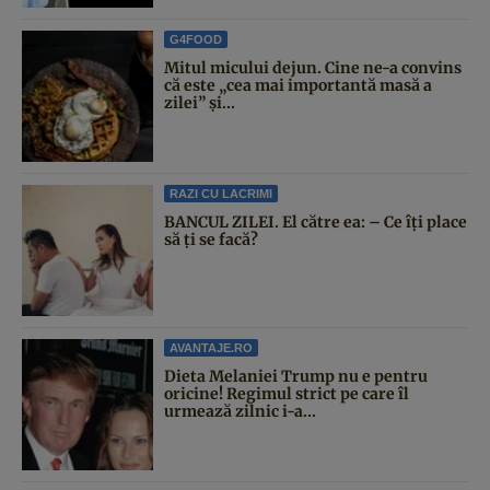
G4FOOD
Mitul micului dejun. Cine ne-a convins
că este „cea mai importantă masă a
zilei” și...
RAZI CU LACRIMI
BANCUL ZILEI. El către ea: – Ce îți place
să ți se facă?
AVANTAJE.RO
Dieta Melaniei Trump nu e pentru
oricine! Regimul strict pe care îl
urmează zilnic i-a...