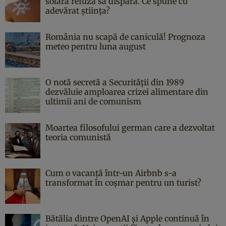
solară refuză să dispară. Ce spune cu
adevărat știința?
România nu scapă de caniculă! Prognoza
meteo pentru luna august
O notă secretă a Securității din 1989
dezvăluie amploarea crizei alimentare din
ultimii ani de comunism
Moartea filosofului german care a dezvoltat
teoria comunistă
Cum o vacanță într-un Airbnb s-a
transformat în coșmar pentru un turist?
Bătălia dintre OpenAI și Apple continuă în