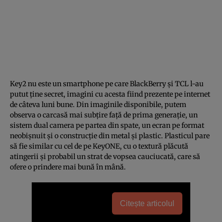
Key2 nu este un smartphone pe care BlackBerry şi TCL l-au
putut ţine secret, imagini cu acesta fiind prezente pe internet
de câteva luni bune. Din imaginile disponibile, putem
observa o carcasă mai subţire faţă de prima generaţie, un
sistem dual camera pe partea din spate, un ecran pe format
neobişnuit şi o construcţie din metal şi plastic. Plasticul pare
să fie similar cu cel de pe KeyONE, cu o textură plăcută
atingerii şi probabil un strat de vopsea cauciucată, care să
ofere o prindere mai bună în mână.
Citește articolul