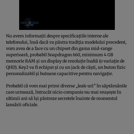
Nu avem informaţii despre specificaţiile interne ale
telefonului, însă dacă va păstra tradiţia modelului precedent,
vom avea de a face cu un chipset din gama mid-range
superioară, probabil Snapdragon 660, minimum 4 GB
memorie RAM şi un display de rezoluţie înaltă (o variaţie de
QHD). Key2 va fi echipat şi cu un jack de căşti, un buton fizic
personalizabil şi butoane capacitive pentru navigaţie.
Probabil că vom mai primi diverse „leak-uri” în săptămânile
care urmează, întrucât nicio companie nu mai reuşeşte în
ultimii ani să îşi păstreze secretele înainte de momentul
lansării oficiale.