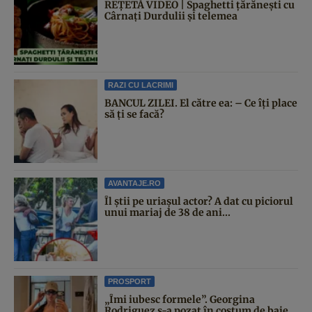
REȚETĂ VIDEO | Spaghetti țărănești cu
Cârnați Durdulii și telemea
RAZI CU LACRIMI
BANCUL ZILEI. El către ea: – Ce îți place
să ți se facă?
AVANTAJE.RO
Îl știi pe uriașul actor? A dat cu piciorul
unui mariaj de 38 de ani...
PROSPORT
„Îmi iubesc formele”. Georgina
Rodriguez s-a pozat în costum de baie