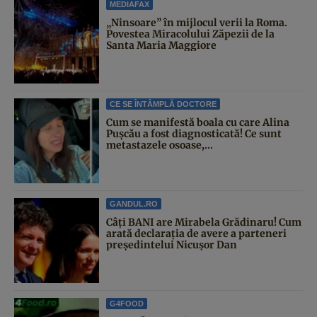
MEDIAFAX
„Ninsoare” în mijlocul verii la Roma.
Povestea Miracolului Zăpezii de la
Santa Maria Maggiore
CE SE ÎNTÂMPLĂ DOCTORE
Cum se manifestă boala cu care Alina
Pușcău a fost diagnosticată! Ce sunt
metastazele osoase,...
GANDUL.RO
Câți BANI are Mirabela Grădinaru! Cum
arată declarația de avere a parteneri
președintelui Nicușor Dan
G4FOOD