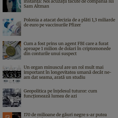
instanță: Noi acuzații făcute de compania lui
Sam Altman
Polonia a atacat decizia de a plăti 1,3 miliarde
de euro pe vaccinurile Pfizer
Cum a fost prins un agent FBI care a furat
aproape 1 milion de dolari în criptomonede
din conturile unui suspect
Un organ minuscul are un rol mult mai
important în longevitatea umană decât ne-
am dat seama, arată un studiu
Geopolitica pe înțelesul tuturor: cum
funcționează lumea de azi
170 de milioane de găuri negre s-ar putea