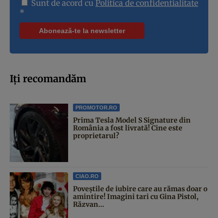
Sunt de acord cu
Politica de confidentialitate
*
Iți recomandăm
PROMOTOR.RO
Prima Tesla Model S Signature din
România a fost livrată! Cine este
proprietarul?
CIAO.RO
Poveştile de iubire care au rămas doar o
amintire! Imagini tari cu Gina Pistol,
Răzvan...