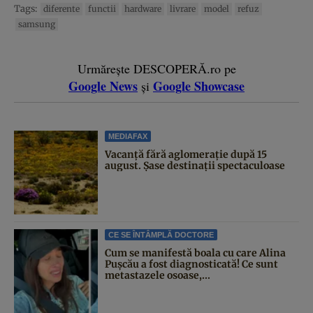
Tags:
diferente
functii
hardware
livrare
model
refuz
samsung
Urmărește DESCOPERĂ.ro pe
Google News
Google Showcase
și
MEDIAFAX
Vacanță fără aglomerație după 15
august. Șase destinații spectaculoase
CE SE ÎNTÂMPLĂ DOCTORE
Cum se manifestă boala cu care Alina
Pușcău a fost diagnosticată! Ce sunt
metastazele osoase,...