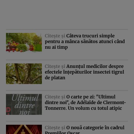
Citeşte şi
Câteva trucuri simple
pentru a mânca sănătos atunci când
nu ai timp
Citeşte şi
Anunţul medicilor despre
efectele înţepăturilor insectei tigrul
de platan
Citeşte şi
O carte pe zi: "Ultimul
dintre noi", de Adélaïde de Clermont-
Tonnerre. Un volum cu totul atipic
Citeşte şi
O nouă categorie în cadrul
Premiilor Oscar