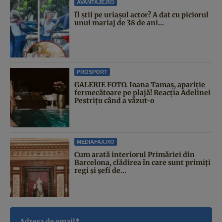
AVANTAJE.RO
Îl știi pe uriașul actor? A dat cu piciorul
unui mariaj de 38 de ani...
PROSPORT
GALERIE FOTO. Ioana Tamaş, apariție
fermecătoare pe plajă! Reacția Adelinei
Pestrițu când a văzut-o
MEDIAFAX.RO
Cum arată interiorul Primăriei din
Barcelona, clădirea în care sunt primiți
regi și șefi de...
Adresa de email*