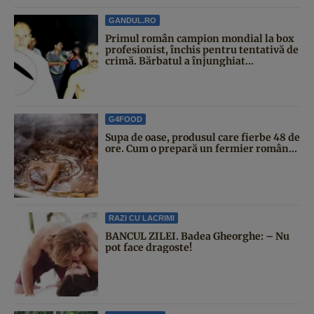
GANDUL.RO
Primul român campion mondial la box
profesionist, închis pentru tentativă de
crimă. Bărbatul a înjunghiat...
G4FOOD
Supa de oase, produsul care fierbe 48 de
ore. Cum o prepară un fermier român...
RAZI CU LACRIMI
BANCUL ZILEI. Badea Gheorghe: – Nu
pot face dragoste!