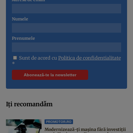
Numele
Prenumele
Sunt de acord cu
Politica de confidentialitate
*
Iți recomandăm
PROMOTOR.RO
Modernizează-ți mașina fără investiții