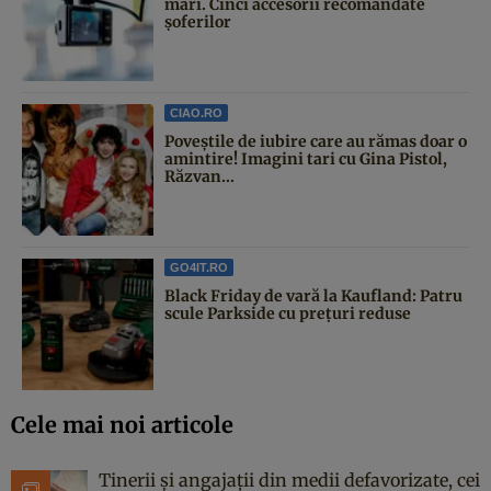
mari. Cinci accesorii recomandate
șoferilor
CIAO.RO
Poveştile de iubire care au rămas doar o
amintire! Imagini tari cu Gina Pistol,
Răzvan...
GO4IT.RO
Black Friday de vară la Kaufland: Patru
scule Parkside cu prețuri reduse
Cele mai noi articole
Tinerii și angajații din medii defavorizate, cei