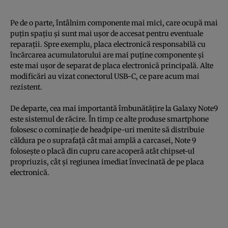
Pe de o parte, întâlnim componente mai mici, care ocupă mai
puţin spaţiu şi sunt mai uşor de accesat pentru eventuale
reparaţii. Spre exemplu, placa electronică responsabilă cu
încărcarea acumulatorului are mai puţine componente şi
este mai uşor de separat de placa electronică principală. Alte
modificări au vizat conectorul USB-C, ce pare acum mai
rezistent.
De departe, cea mai importantă îmbunătăţire la Galaxy Note9
este sistemul de răcire. În timp ce alte produse smartphone
folosesc o cominaţie de headpipe-uri menite să distribuie
căldura pe o suprafaţă cât mai amplă a carcasei, Note 9
foloseşte o placă din cupru care acoperă atât chipset-ul
propriuzis, cât şi regiunea imediat învecinată de pe placa
electronică.