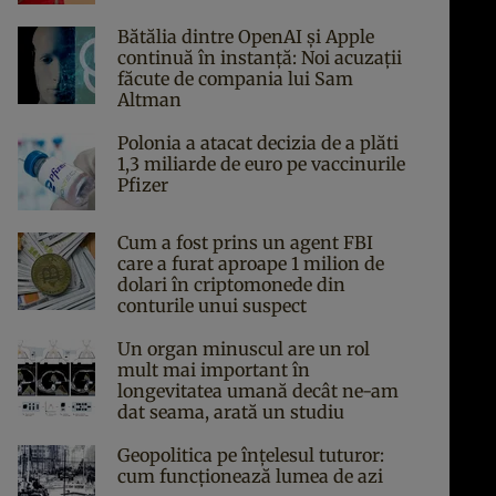
Bătălia dintre OpenAI și Apple
continuă în instanță: Noi acuzații
făcute de compania lui Sam
Altman
Polonia a atacat decizia de a plăti
1,3 miliarde de euro pe vaccinurile
Pfizer
Cum a fost prins un agent FBI
care a furat aproape 1 milion de
dolari în criptomonede din
conturile unui suspect
Un organ minuscul are un rol
mult mai important în
longevitatea umană decât ne-am
dat seama, arată un studiu
Geopolitica pe înțelesul tuturor:
cum funcționează lumea de azi