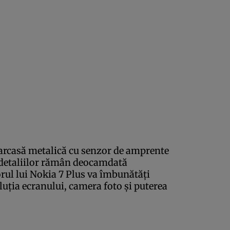
o carcasă metalică cu senzor de amprente
l detaliilor rămân deocamdată
rul lui Nokia 7 Plus va îmbunătăţi
uţia ecranului, camera foto şi puterea