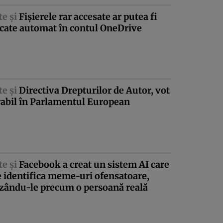
te şi
Fişierele rar accesate ar putea fi
cate automat în contul OneDrive
te şi
Directiva Drepturilor de Autor, vot
rabil în Parlamentul European
te şi
Facebook a creat un sistem AI care
 identifica meme-uri ofensatoare,
izându-le precum o persoană reală