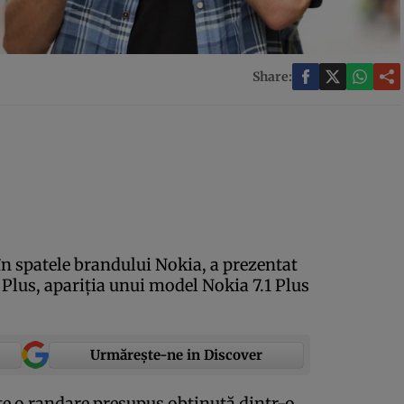
Share:
n spatele brandului Nokia, a prezentat
1 Plus, apariţia unui model Nokia 7.1 Plus
Urmărește-ne in Discover
 o randare presupus obţinută dintr-o