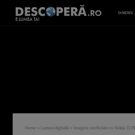
D:NEWS
Home
»
Lumea digitală
»
Imagini neoficiale cu Nokia 7.1 P