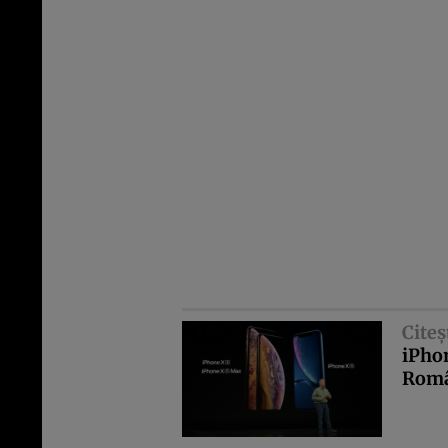
Citeş
iPho
Româ