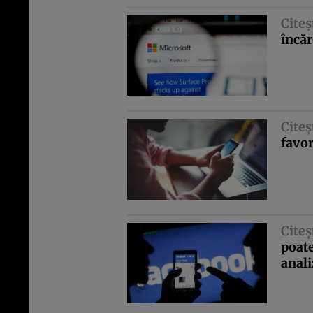
Citeş
încăr
Citeş
favo
Citeş
poate
anal