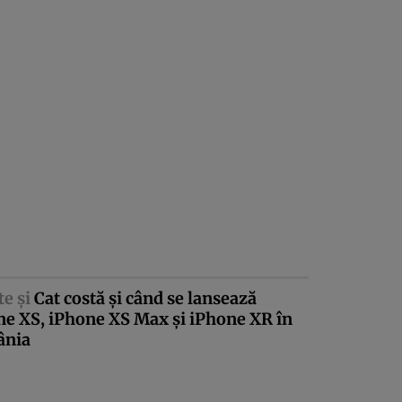
te şi
Cat costă şi când se lansează
ne XS, iPhone XS Max şi iPhone XR în
nia