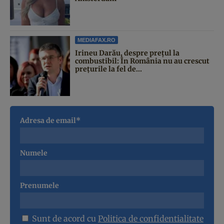
MEDIAFAX.RO
Irineu Darău, despre prețul la
combustibil: În România nu au crescut
prețurile la fel de...
Adresa de email*
Numele
Prenumele
Sunt de acord cu
Politica de confidentialitate