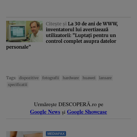
Citeşte şi
La 30 de ani de WWW,
inventatorul lui avertizează
utilizatorii: ”Luptaţi pentru un
control complet asupra datelor
personale”
Tags:
dispozitive
fotografii
hardware
huawei
lansare
specificatii
Urmărește DESCOPERĂ.ro pe
Google News
Google Showcase
și
MEDIAFAX