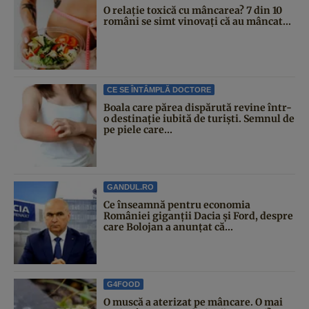
O relație toxică cu mâncarea? 7 din 10
români se simt vinovați că au mâncat...
CE SE ÎNTÂMPLĂ DOCTORE
Boala care părea dispărută revine într-
o destinație iubită de turiști. Semnul de
pe piele care...
GANDUL.RO
Ce înseamnă pentru economia
României giganții Dacia și Ford, despre
care Bolojan a anunțat că...
G4FOOD
O muscă a aterizat pe mâncare. O mai