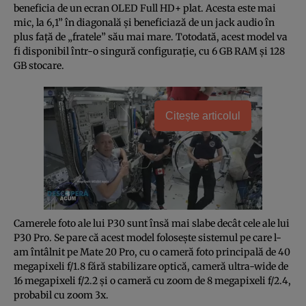
beneficia de un ecran OLED Full HD+ plat. Acesta este mai
mic, la 6,1” în diagonală şi beneficiază de un jack audio în
plus faţă de „fratele” său mai mare. Totodată, acest model va
fi disponibil într-o singură configuraţie, cu 6 GB RAM şi 128
GB stocare.
Citește articolul
Camerele foto ale lui P30 sunt însă mai slabe decât cele ale lui
P30 Pro. Se pare că acest model foloseşte sistemul pe care l-
am întâlnit pe Mate 20 Pro, cu o cameră foto principală de 40
megapixeli f/1.8 fără stabilizare optică, cameră ultra-wide de
16 megapixeli f/2.2 şi o cameră cu zoom de 8 megapixeli f/2.4,
probabil cu zoom 3x.