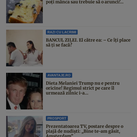
poți mânca sau trebuie să o arunci?...
RAZI CU LACRIMI
BANCUL ZILEI. El către ea: – Ce îți place
să ți se facă?
AVANTAJE.RO
Dieta Melaniei Trump nu e pentru
oricine! Regimul strict pe care îl
urmează zilnic i-a...
PROSPORT
Prezentatoarea TV, postare despre o
plajă de nudiști: „Bine te-am găsit,
Amsterdam”