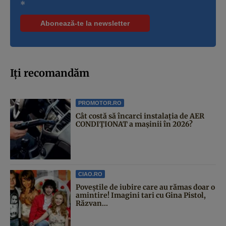
*
Iți recomandăm
PROMOTOR.RO
Cât costă să încarci instalația de AER
CONDIȚIONAT a mașinii în 2026?
CIAO.RO
Poveştile de iubire care au rămas doar o
amintire! Imagini tari cu Gina Pistol,
Răzvan...