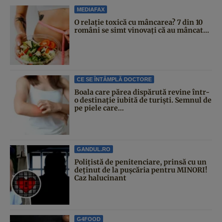
MEDIAFAX
O relație toxică cu mâncarea? 7 din 10
români se simt vinovați că au mâncat...
CE SE ÎNTÂMPLĂ DOCTORE
Boala care părea dispărută revine într-
o destinație iubită de turiști. Semnul de
pe piele care...
GANDUL.RO
Polițistă de penitenciare, prinsă cu un
deținut de la pușcăria pentru MINORI!
Caz halucinant
G4FOOD