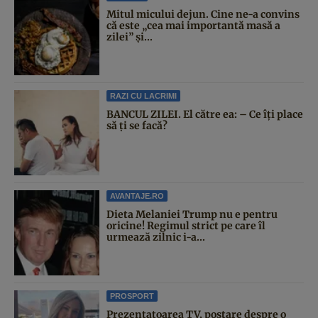
Mitul micului dejun. Cine ne-a convins
că este „cea mai importantă masă a
zilei” și...
RAZI CU LACRIMI
BANCUL ZILEI. El către ea: – Ce îți place
să ți se facă?
AVANTAJE.RO
Dieta Melaniei Trump nu e pentru
oricine! Regimul strict pe care îl
urmează zilnic i-a...
PROSPORT
Prezentatoarea TV, postare despre o