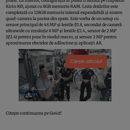
pixeli. La interior, configuraţia ar putea fi bazată pe chipsetul
Kirin 810, ajutat cu 8GB memorie RAM. Lista dotărilor este
completată cu 128GB memorie internă expandabilă şi sistem
quad-camera la partea din spate. Este vorba de un setup cu
senzor principal de 48 MP şi lentile f/1.8, secondat de cameră
ultrawide cu rezoluţie 8 MP şi lentile f/2.4, senzor de 2 MP
(f/2.4) pentru poze în modul macro, şi sensor 2 MP pentru
aproximarea efectelor de adâncime şi aplicaţii AR.
Citește articolul
Citeşte continuarea pe Go4it!