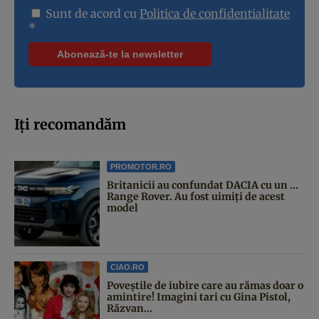
Sunt de acord cu
Politica de confidentialitate
*
Iți recomandăm
PROMOTOR.RO
Britanicii au confundat DACIA cu un ...
Range Rover. Au fost uimiți de acest
model
CIAO.RO
Poveştile de iubire care au rămas doar o
amintire! Imagini tari cu Gina Pistol,
Răzvan...