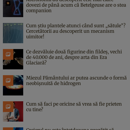
dovezi de până acum că Betelgeuse are o stea
companion
Cum știu plantele atunci când sunt „sătule”?
Cercetătorii au descoperit un mecanism
uimitor!
Ce dezvăluie două figurine din fildeș, vechi
de 40.000 de ani, despre arta din Era
Glaciară?
Miezul Pământului ar putea ascunde o formă
neobișnuită de hidrogen
Cum să faci pe oricine să vrea să fie prieten
cu tine?