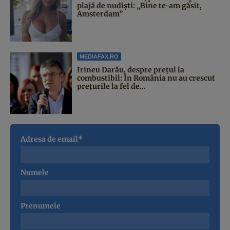
plajă de nudiști: „Bine te-am găsit,
Amsterdam”
MEDIAFAX.RO
Irineu Darău, despre prețul la
combustibil: În România nu au crescut
prețurile la fel de...
Adresa de email*
Numele
Prenumele