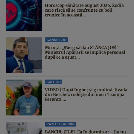
Horoscop sănătate august 2026. Zodia
care riscă să se confrunte cu boli
cronice în această...
GANDUL.RO
Miruță: „Merg să dau STÂNCA JOS!”
Ministrul Apărării se implică personal
după ce a eșuat...
G4FOOD
VIDEO | După îngheț și grindină, livada
din Berchez rodește din nou / Tzompa
Ferentz:...
RAZI CU LACRIMI
BANCUL ZILEI. Ea în dormitor: – Eu nu