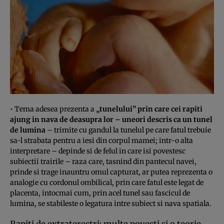
• Tema adesea prezenta a
„tunelului” prin care cei rapiti
ajung in nava de deasupra lor – uneori descris ca un tunel
de lumina
– trimite cu gandul la tunelul pe care fatul trebuie
sa-l strabata pentru a iesi din corpul mamei; intr-o alta
interpretare – depinde si de felul in care isi povestesc
subiectii trairile – raza care, tasnind din pantecul navei,
prinde si trage inauntru omul capturat, ar putea reprezenta o
analogie cu cordonul ombilical, prin care fatul este legat de
placenta, intocmai cum, prin acel tunel sau fascicul de
lumina, se stabileste o legatura intre subiect si nava spatiala.