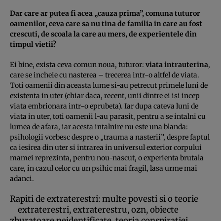
Dar care ar putea fi acea „cauza prima”, comuna tuturor
oamenilor, ceva care sa nu tina de familia in care au fost
crescuti, de scoala la care au mers, de experientele din
timpul vietii?
Ei bine, exista ceva comun noua, tuturor:
viata intrauterina
,
care se incheie cu nasterea – trecerea intr-o altfel de viata.
Toti oamenii din aceasta lume si-au petrecut primele luni de
existenta in uter (chiar daca, recent, unii dintre ei isi incep
viata embrionara intr-o eprubeta). Iar dupa cateva luni de
viata in uter, toti oamenii l-au parasit, pentru a se intalni cu
lumea de afara, iar acesta intalnire nu este una blanda:
psihologii vorbesc despre o „trauma a nasterii”, despre faptul
ca iesirea din uter si intrarea in universul exterior corpului
mamei reprezinta, pentru nou-nascut, o experienta brutala
care, in cazul celor cu un psihic mai fragil, lasa urme mai
adanci.
Rapiti de extraterestri: multe povesti si o teorie
extraterestri, extraterestru, ozn, obiecte
zburatoare neidentificate, teoria conspiratiei,