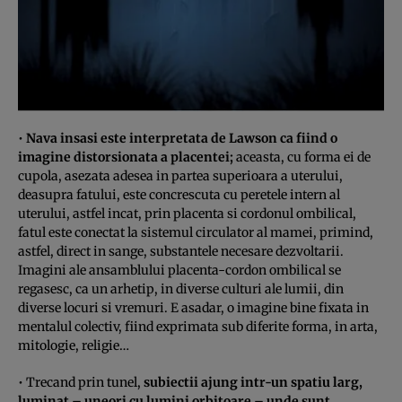
•
Nava insasi este interpretata de Lawson ca fiind o
imagine distorsionata a placentei;
aceasta, cu forma ei de
cupola, asezata adesea in partea superioara a uterului,
deasupra fatului, este concrescuta cu peretele intern al
uterului, astfel incat, prin placenta si cordonul ombilical,
fatul este conectat la sistemul circulator al mamei, primind,
astfel, direct in sange, substantele necesare dezvoltarii.
Imagini ale ansamblului placenta-cordon ombilical se
regasesc, ca un arhetip, in diverse culturi ale lumii, din
diverse locuri si vremuri. E asadar, o imagine bine fixata in
mentalul colectiv, fiind exprimata sub diferite forma, in arta,
mitologie, religie…
• Trecand prin tunel,
subiectii ajung intr-un spatiu larg,
luminat – uneori cu lumini orbitoare – unde sunt