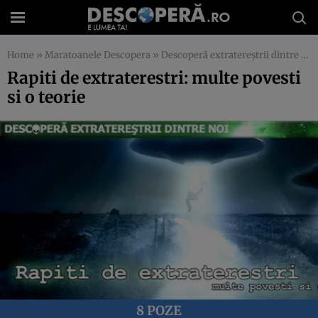
Home
»
Maratoanele Descopera
»
Descoperă extratereştrii dintre noi
Rapiti de extraterestri: multe povesti
si o teorie
8 POZE