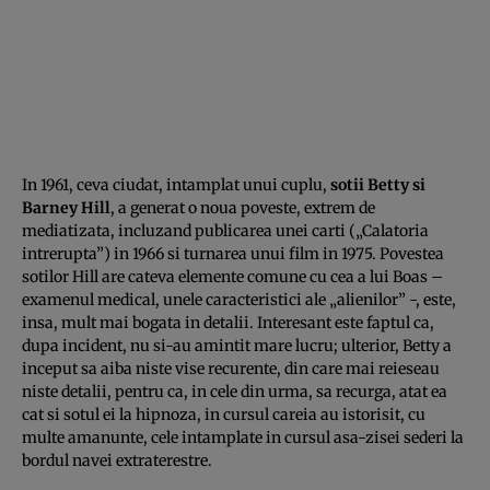
In 1961, ceva ciudat, intamplat unui cuplu,
sotii Betty si
Barney Hill
, a generat o noua poveste, extrem de
mediatizata, incluzand publicarea unei carti („Calatoria
intrerupta”) in 1966 si turnarea unui film in 1975. Povestea
sotilor Hill are cateva elemente comune cu cea a lui Boas –
examenul medical, unele caracteristici ale „alienilor” -, este,
insa, mult mai bogata in detalii. Interesant este faptul ca,
dupa incident, nu si-au amintit mare lucru; ulterior, Betty a
inceput sa aiba niste vise recurente, din care mai reieseau
niste detalii, pentru ca, in cele din urma, sa recurga, atat ea
cat si sotul ei la hipnoza, in cursul careia au istorisit, cu
multe amanunte, cele intamplate in cursul asa-zisei sederi la
bordul navei extraterestre.