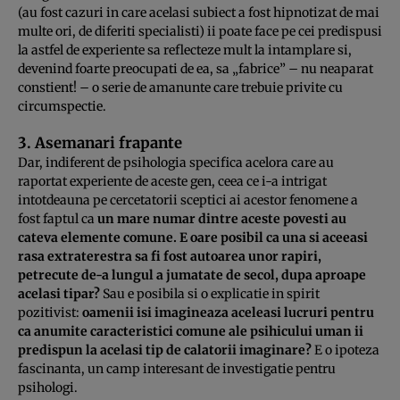
(au fost cazuri in care acelasi subiect a fost hipnotizat de mai
multe ori, de diferiti specialisti) ii poate face pe cei predispusi
la astfel de experiente sa reflecteze mult la intamplare si,
devenind foarte preocupati de ea, sa „fabrice” – nu neaparat
constient! – o serie de amanunte care trebuie privite cu
circumspectie.
3. Asemanari frapante
Dar, indiferent de psihologia specifica acelora care au
raportat experiente de aceste gen, ceea ce i-a intrigat
intotdeauna pe cercetatorii sceptici ai acestor fenomene a
fost faptul ca
un mare numar dintre aceste povesti au
cateva elemente comune. E oare posibil ca una si aceeasi
rasa extraterestra sa fi fost autoarea unor rapiri,
petrecute de-a lungul a jumatate de secol, dupa aproape
acelasi tipar?
Sau e posibila si o explicatie in spirit
pozitivist:
oamenii isi imagineaza aceleasi lucruri pentru
ca anumite caracteristici comune ale psihicului uman ii
predispun la acelasi tip de calatorii imaginare?
E o ipoteza
fascinanta, un camp interesant de investigatie pentru
psihologi.