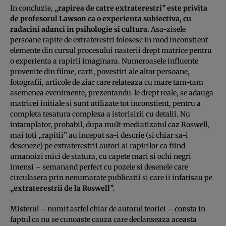
In concluzie,
„rapirea de catre extraterestri” este privita
de profesorul Lawson ca o experienta subiectiva, cu
radacini adanci in psihologie si cultura.
Asa-zisele
persoane rapite de extraterestri folosesc in mod inconstient
elemente din cursul procesului nasterii drept matrice pentru
o experienta a rapirii imaginara. Numeroasele influente
provenite din filme, carti, povestiri ale altor persoane,
fotografii, articole de ziar care relateaza cu mare tam-tam
asemenea evenimente, prezentandu-le drept reale, se adauga
matricei initiale si sunt utilizate tot inconstient, pentru a
completa tesatura complexa a istorisirii cu detalii. Nu
intamplator, probabil, dupa mult-mediatizatul caz Roswell,
mai toti „rapitii” au inceput sa-i descrie (si chiar sa-i
deseneze) pe extraterestrii autori ai rapirilor ca fiind
umanoizi mici de statura, cu capete mari si ochi negri
imensi – semanand perfect cu pozele si desenele care
circulasera prin nenumarate publicatii si care ii infatisau pe
„extraterestrii de la Roswell”.
Misterul – numit astfel chiar de autorul teoriei – consta in
faptul ca nu se cunoaste cauza care declanseaza aceasta