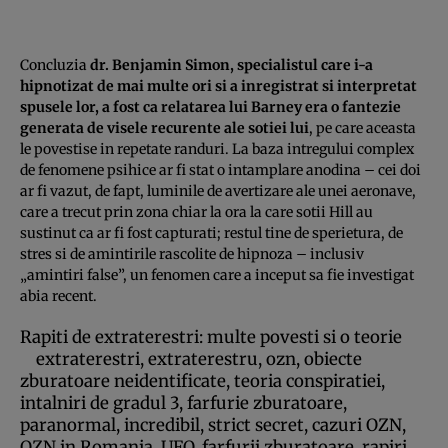
Concluzia
dr. Benjamin Simon, specialistul care i-a
hipnotizat de mai multe ori si a inregistrat si interpretat
spusele lor, a fost ca relatarea lui Barney era o fantezie
generata de visele recurente ale sotiei lui
, pe care aceasta
le povestise in repetate randuri. La baza intregului complex
de fenomene psihice ar fi stat o intamplare anodina – cei doi
ar fi vazut, de fapt, luminile de avertizare ale unei aeronave,
care a trecut prin zona chiar la ora la care sotii Hill au
sustinut ca ar fi fost capturati; restul tine de sperietura, de
stres si de amintirile rascolite de hipnoza – inclusiv
„amintiri false”, un fenomen care a inceput sa fie investigat
abia recent.
Rapiti de extraterestri: multe povesti si o teorie
extraterestri, extraterestru, ozn, obiecte
zburatoare neidentificate, teoria conspiratiei,
intalniri de gradul 3, farfurie zburatoare,
paranormal, incredibil, strict secret, cazuri OZN,
OZN in Romania, UFO, farfurii zburatoare, rapiri,