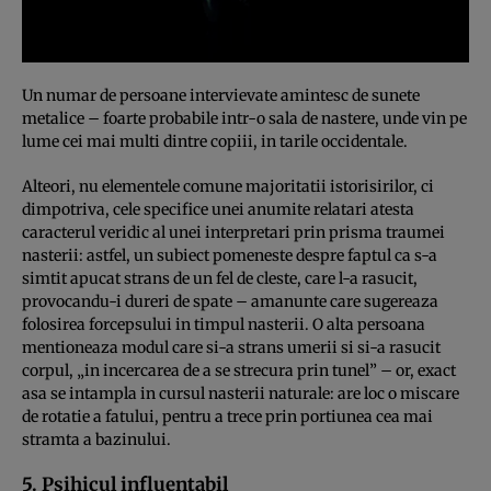
Un numar de persoane intervievate amintesc de sunete
metalice – foarte probabile intr-o sala de nastere, unde vin pe
lume cei mai multi dintre copiii, in tarile occidentale.
Alteori, nu elementele comune majoritatii istorisirilor, ci
dimpotriva, cele specifice unei anumite relatari atesta
caracterul veridic al unei interpretari prin prisma traumei
nasterii: astfel, un subiect pomeneste despre faptul ca s-a
simtit apucat strans de un fel de cleste, care l-a rasucit,
provocandu-i dureri de spate – amanunte care sugereaza
folosirea forcepsului in timpul nasterii. O alta persoana
mentioneaza modul care si-a strans umerii si si-a rasucit
corpul, „in incercarea de a se strecura prin tunel” – or, exact
asa se intampla in cursul nasterii naturale: are loc o miscare
de rotatie a fatului, pentru a trece prin portiunea cea mai
stramta a bazinului.
5. Psihicul influentabil