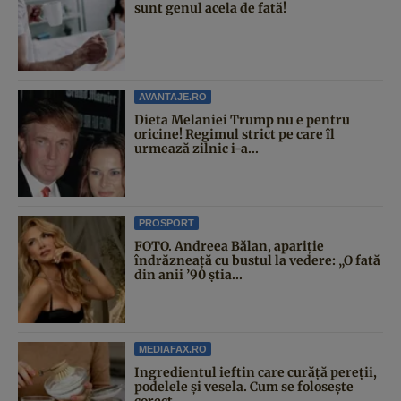
sunt genul acela de fată!
AVANTAJE.RO
Dieta Melaniei Trump nu e pentru
oricine! Regimul strict pe care îl
urmează zilnic i-a...
PROSPORT
FOTO. Andreea Bălan, apariție
îndrăzneață cu bustul la vedere: „O fată
din anii ’90 știa...
MEDIAFAX.RO
Ingredientul ieftin care curăță pereții,
podelele și vesela. Cum se folosește
corect