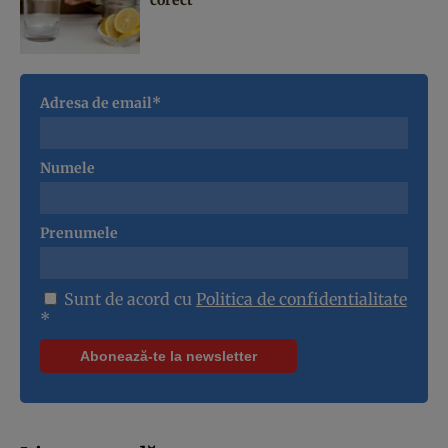
Adresa de email*
Numele
Prenumele
Sunt de acord cu
Politica de confidentialitate
*