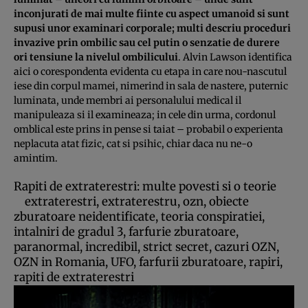
inconjurati de mai multe fiinte cu aspect umanoid si sunt
supusi unor examinari corporale; multi descriu proceduri
invazive prin ombilic sau cel putin o senzatie de durere
ori tensiune la nivelul ombilicului
. Alvin Lawson identifica
aici o corespondenta evidenta cu etapa in care nou-nascutul
iese din corpul mamei, nimerind in sala de nastere, puternic
luminata, unde membri ai personalului medical il
manipuleaza si il examineaza; in cele din urma, cordonul
omblical este prins in pense si taiat – probabil o experienta
neplacuta atat fizic, cat si psihic, chiar daca nu ne-o
amintim.
Rapiti de extraterestri: multe povesti si o teorie
extraterestri, extraterestru, ozn, obiecte
zburatoare neidentificate, teoria conspiratiei,
intalniri de gradul 3, farfurie zburatoare,
paranormal, incredibil, strict secret, cazuri OZN,
OZN in Romania, UFO, farfurii zburatoare, rapiri,
rapiti de extraterestri