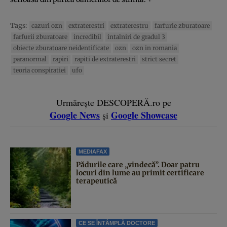
Tags:
cazuri ozn
extraterestri
extraterestru
farfurie zburatoare
farfurii zburatoare
incredibil
intalniri de gradul 3
obiecte zburatoare neidentificate
ozn
ozn in romania
paranormal
rapiri
rapiti de extraterestri
strict secret
teoria conspiratiei
ufo
Urmărește DESCOPERĂ.ro pe
Google News
Google Showcase
și
MEDIAFAX
Pădurile care „vindecă”. Doar patru
locuri din lume au primit certificare
terapeutică
CE SE ÎNTÂMPLĂ DOCTORE