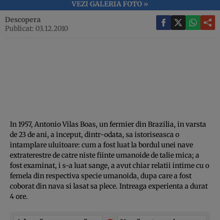
VEZI GALERIA FOTO »
Descopera
Publicat: 03.12.2010
In 1957, Antonio Vilas Boas, un fermier din Brazilia, in varsta
de 23 de ani, a inceput, dintr-odata, sa istoriseasca o
intamplare uluitoare: cum a fost luat la bordul unei nave
extraterestre de catre niste fiinte umanoide de talie mica; a
fost examinat, i s-a luat sange, a avut chiar relatii intime cu o
femela din respectiva specie umanoida, dupa care a fost
coborat din nava si lasat sa plece. Intreaga experienta a durat
4 ore.