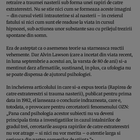
retraire a traumei nasterii sub forma unei rapiri de catre
extraterestri. Nu se stie nici cum se formeaza aceste imagini
– din cursul vietii intrauterine si al nasterii – in creierul
fatului si nici cum sunt ele readuse la viata in cursul
hipnozei, sub actiunea unor substante sau cu prilejul trezirii
spontane din somn.
Era de asteptat ca o asemenea teorie sa starneasca reactii
vehemente. Dar Alvin Lawson (care a incetat din viata recent,
in luna septembrie a acestui an, la varsta de 80 de ani) si-a
mentinut darz afirmatiile, sustinand, in plus, ca ufologia nu
se poate dispensa de ajutorul psihologiei.
In incheierea articolului in care si-a expus teoria (Rapirea de
catre extraterestri si trauma nasterii), publicat pentru prima
data in 1982, el lanseaza o concluzie indrazneata, care e,
totodata, o provocare pentru cercetatorii fenomenului OZN:
„Pana cand psihologia acestor subiecti nu va deveni
principala tinta a investigatiilor in cazul intalnirilor de
gradul trei, cercetarile asupra rapirilor de catre extraterestri
nu vor atrage – si nici nu vor merita – o atentie larga si
serioasa din partea oamenilor de stiinta.”+