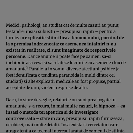
Medici, psihologi, au studiat cat de multe cazuri au putut,
testand ei insisi subiectii – presupusii rapiti – pentru a
furniza
o explicatie stiintifica a fenomenului, pornind de
la o premisa indrazneata: ca asemenea intalniri n-au
existat in realitate, ci sunt imaginate de respectivele
persoane.
Dar ce anume ii poate face pe oameni sa-si
inchipuie asa ceva si sa relateze lucrurile cu asemenea lux de
amanunte? Paralizia in somn, diverse afectiuni psihice (a
fost identificata o tendinta paranoida la multi dintre cei
studiati) si alte explicatii medicale au fost propuse, partial
acceptate de unii, violent respinse de altii.
Daca, in stare de veghe, relatarile nu sunt prea bogate in
amanunte,
s-a recurs, in mai multe cazuri, la
hipnoza – ea
insasi o metoda terapeutica si de investigare
controversata
– stare in care, presupusii rapiti furnizeaza,
de obicei, mai multe detalii. Insa exista si cercetatori care
atrag atentia ca tocmai interesul aratat de oamenii de stiinta