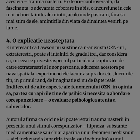
acesteia – trauma nasterii. E o teorie controversata, dar
fascinanta: o adevarata coborare in abis, o incursiune in cele
mai adanci tainite ale mintii, acolo unde pastram, fara sa
mai stim de ele, amintirile din viata de dinaintea venirii pe
lume.
4. O explicatie neasteptata
E interesant ca Lawson nu sustine ca n-ar exista OZN-uri,
extraterestri, poate si intalniri de gradul trei, dar considera
ca, in ceea ce priveste aspectul particular al capturarii de
catre extraterestri al unor persoane, aducerea acestora pe
nava spatiala, experimenetele facute asupra lor etc., lucrurile
tin, in primul rand, de imaginatie si nu de fapte reale.
Indiferent de alte aspecte ale fenomenului OZN, in opinia
sa, partea cu rapirile tine de psihic si necesita o abordare
corespunzatoare – o evaluare psihologica atenta a
subiectilor.
Autorul afirma ca oricine isi poate retrai trauma nasterii in
prezenta unui stimul corespunzator – hipnoza, substante
medicamentoase sau chiar aparitia unui fenomen neobisnuit
– aici incluzand si aparitia (reala sau inchipuita) a unui