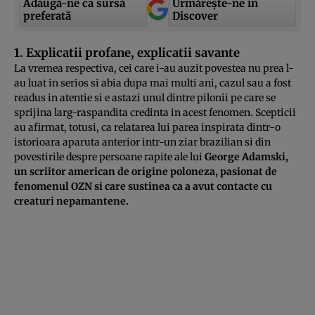
Adaugă-ne ca sursă
Urmărește-ne in
preferată
Discover
1. Explicatii profane, explicatii savante
La vremea respectiva, cei care i-au auzit povestea nu prea l-
au luat in serios si abia dupa mai multi ani, cazul sau a fost
readus in atentie si e astazi unul dintre pilonii pe care se
sprijina larg-raspandita credinta in acest fenomen. Scepticii
au afirmat, totusi, ca relatarea lui parea inspirata dintr-o
istorioara aparuta anterior intr-un ziar brazilian si din
povestirile despre persoane rapite ale lui
George Adamski,
un scriitor american de origine poloneza, pasionat de
fenomenul OZN si care sustinea ca a avut contacte cu
creaturi nepamantene.