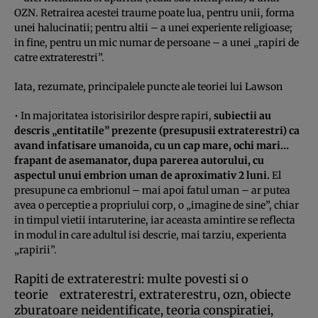
OZN. Retrairea acestei traume poate lua, pentru unii, forma
unei halucinatii; pentru altii – a unei experiente religioase;
in fine, pentru un mic numar de persoane – a unei „rapiri de
catre extraterestri”.
Iata, rezumate, principalele puncte ale teoriei lui Lawson
• In majoritatea istorisirilor despre rapiri,
subiectii au
descris „entitatile” prezente (presupusii extraterestri) ca
avand infatisare umanoida, cu un cap mare, ochi mari…
frapant de asemanator, dupa parerea autorului, cu
aspectul unui embrion uman de aproximativ 2 luni.
El
presupune ca embrionul – mai apoi fatul uman – ar putea
avea o perceptie a propriului corp, o „imagine de sine”, chiar
in timpul vietii intaruterine, iar aceasta amintire se reflecta
in modul in care adultul isi descrie, mai tarziu, experienta
„rapirii”.
Rapiti de extraterestri: multe povesti si o
teorie
extraterestri, extraterestru, ozn, obiecte
zburatoare neidentificate, teoria conspiratiei,