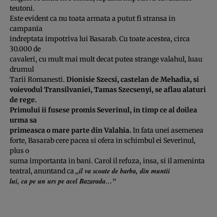
teutoni.
Este evident ca nu toata armata a putut fi stransa in
campania
indreptata impotriva lui Basarab. Cu toate acestea, circa
30.000 de
cavaleri, cu mult mai mult decat putea strange valahul, luau
drumul
Tarii Romanesti.
Dionisie Szecsi, castelan de Mehadia, si
voievodul Transilvaniei, Tamas Szecsenyi, se aflau alaturi
de rege.
Primului ii fusese promis Severinul, in timp ce al doilea
urma sa
primeasca o mare parte din Valahia.
In fata unei asemenea
forte, Basarab cere pacea si ofera in schimbul ei Severinul,
plus o
suma importanta in bani. Carol il refuza, insa, si il ameninta
„il va scoate de barba, din muntii
teatral, anuntand ca
lui, ca pe un urs pe acel Bazarada…”