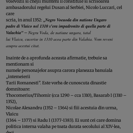
voievozii si cnejii munteni il constituie si scrisoarea
ambasadorului regelui Dusan al Serbiei, Nicolo Luccari, cel
care
Negro Voeuoda din natione Ungaro
scria, in anul 1352: „
padre di Vlaico nel 1310 s’era impadronito di quella parte di
Valachia”
Negru Voda, de natiune ungara, tatal
–
lui Vlaicu, cucerise in 1310 acea parte din Valahia. Vom reveni
asupra acestui citat.
Inainte de a aprofunda aceasta afirmatie, trebuie sa
mentionam si
numele personajelor asupra carora planeaza banuiala
„intemeierii
Tarii Romanesti”. Este vorba de cunoscuta dinastie
domnitoare:
Thocomerius/Tihomir (cca 1290 – cca 1310), Basarab I (1310 –
1352),
Nicolae Alexandru (1352 – 1364) si fiii acestuia din urma,
Vlaicu
(1364 – 1377) si Radu I (1377-1383). Ei sunt cei care domina
politica interna valaha pe toata durata secolului al XIV-lea,
deci,