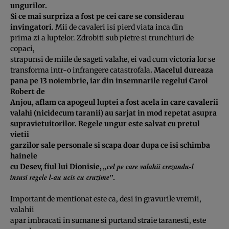
ungurilor.
Si ce mai surpriza a fost pe cei care se considerau
invingatori.
Mii de cavaleri isi pierd viata inca din
prima zi a luptelor. Zdrobiti sub pietre si trunchiuri de
copaci,
strapunsi de miile de sageti valahe, ei vad cum victoria lor se
transforma intr-o infrangere catastrofala
. Macelul dureaza
pana pe 13 noiembrie, iar din insemnarile regelui Carol
Robert de
Anjou, aflam ca apogeul luptei a fost acela in care cavalerii
valahi (nicidecum taranii) au sarjat in mod repetat asupra
supravietuitorilor. Regele ungur este salvat cu pretul
vietii
garzilor sale personale si scapa doar dupa ce isi schimba
hainele
„cel pe care valahii crezandu-l
cu Desev, fiul lui Dionisie,
insusi regele l-au ucis cu cruzime”
.
Important de mentionat este ca, desi in gravurile vremii,
valahii
apar imbracati in sumane si purtand straie taranesti, este