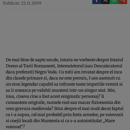
Publicat: 22.11.2009
De mai bine de sapte secole, istoria ne vorbeste despre Intaiul
Domn al Tarii Romanesti, Intemeietorul (sau Descalecatorul
daca preferati) Negru Voda. Cu totii am invatat despre el inca
din clasele primare si, daca ne este permis, l-am asemuit cu
un erou legendar capabil sa infrunte toate imperiile vremii si
sa ii uneasca pe valahii munteni intr-un singur stat. Stie,
insa, cineva cine a fost acest enigmatic personaj? Ii
cunoastem originile, numele real sau macar fizionomia din
vreo gravura medievala? Stim despre el mai mult decat faptul
ca i-a supus, cel mai probabil prin forta armelor, pe voievozii
si cnejii locali din Muntenia si ca s-a autointitulat „Mare
voievod”?