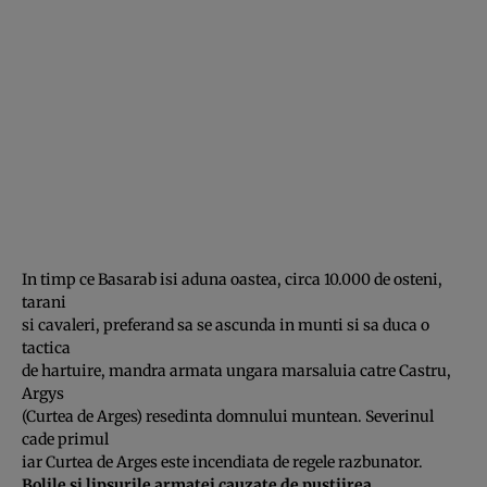
In timp ce Basarab isi aduna oastea, circa 10.000 de osteni,
tarani
si cavaleri, preferand sa se ascunda in munti si sa duca o
tactica
de hartuire, mandra armata ungara marsaluia catre Castru,
Argys
(Curtea de Arges) resedinta domnului muntean. Severinul
cade primul
iar Curtea de Arges este incendiata de regele razbunator.
Bolile si lipsurile armatei cauzate de pustiirea