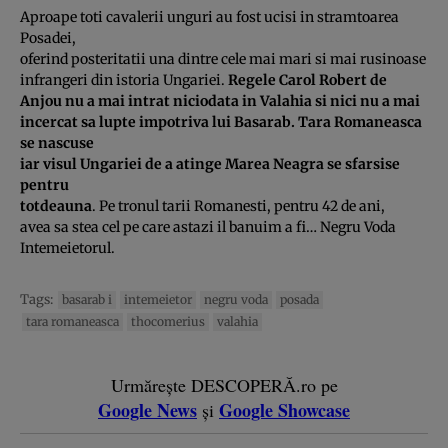
Aproape toti cavalerii unguri au fost ucisi in stramtoarea
Posadei,
oferind posteritatii una dintre cele mai mari si mai rusinoase
infrangeri din istoria Ungariei.
Regele Carol Robert de
Anjou nu a mai intrat niciodata in Valahia si nici nu a mai
incercat sa lupte impotriva lui Basarab. Tara Romaneasca
se nascuse
iar visul Ungariei de a atinge Marea Neagra se sfarsise
pentru
totdeauna
. Pe tronul tarii Romanesti, pentru 42 de ani,
avea sa stea cel pe care astazi il banuim a fi… Negru Voda
Intemeietorul.
Tags:
basarab i
intemeietor
negru voda
posada
tara romaneasca
thocomerius
valahia
Urmărește DESCOPERĂ.ro pe
Google News
Google Showcase
și