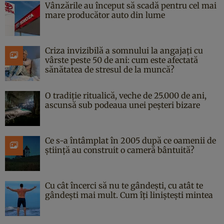
Vânzările au început să scadă pentru cel mai
mare producător auto din lume
Criza invizibilă a somnului la angajați cu
vârste peste 50 de ani: cum este afectată
sănătatea de stresul de la muncă?
O tradiție ritualică, veche de 25.000 de ani,
ascunsă sub podeaua unei peșteri bizare
Ce s-a întâmplat în 2005 după ce oamenii de
știință au construit o cameră bântuită?
Cu cât încerci să nu te gândești, cu atât te
gândești mai mult. Cum îți liniștești mintea