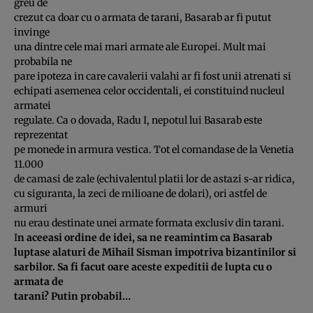
greu de
crezut ca doar cu o armata de tarani, Basarab ar fi putut
invinge
una dintre cele mai mari armate ale Europei. Mult mai
probabila ne
pare ipoteza in care cavalerii valahi ar fi fost unii atrenati si
echipati asemenea celor occidentali, ei constituind nucleul
armatei
regulate. Ca o dovada, Radu I, nepotul lui Basarab este
reprezentat
pe monede in armura vestica. Tot el comandase de la Venetia
11.000
de camasi de zale (echivalentul platii lor de astazi s-ar ridica,
cu siguranta, la zeci de milioane de dolari), ori astfel de
armuri
nu erau destinate unei armate formata exclusiv din tarani.
I
n aceeasi ordine de idei, sa ne reamintim ca Basarab
luptase alaturi de Mihail Sisman impotriva bizantinilor si
sarbilor. Sa fi facut oare aceste expeditii de lupta cu o
armata de
tarani? Putin probabil…