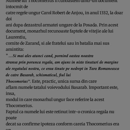
Numele lui Thocomerius il cunoastem dintr-un document
intocmit de
catre regele ungur Carol Robert de Anjou, in anul 1332, la doar
doi
ani dupa dezastrul armatei ungare de la Posada. Prin acest
document, monarhul recunoaste faptele de vitejie ale lui
Laurentiu,
comite de Zarand, si ale fratelui sau in batalia mai sus
amintita:
…Si mai ales atunci cand, pornind oastea noastra
”
stransa prin porunca regala, am ajuns in niste tinuturi de margine
ale regatului nostru, ce erau tinute pe nedrept in Tara Romaneasca
de catre Basarab, schismaticul, fiul lui
Thocomerius”.
Este, practic, unica sursa din care
aflam numele tatalui voievodului Basarab. Important este,
insa,
modul in care monarhul ungur face referire la acest
Thocomerius.
Faptul ca numele lui este retinut intr-o cronica regala nu
poate
decat sa confirme ipoteza conform careia Thocomerius era
un