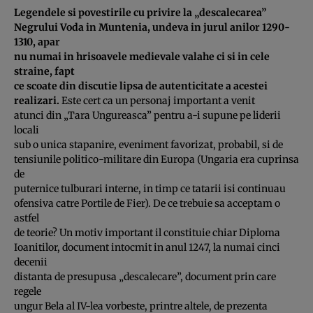
Legendele si povestirile cu privire la „descalecarea”
Negrului Voda in Muntenia, undeva in jurul anilor 1290-
1310, apar
nu numai in hrisoavele medievale valahe ci si in cele
straine, fapt
ce scoate din discutie lipsa de autenticitate a acestei
realizari.
Este cert ca un personaj important a venit
atunci din „Tara Ungureasca” pentru a-i supune pe liderii
locali
sub o unica stapanire, eveniment favorizat, probabil, si de
tensiunile politico-militare din Europa (Ungaria era cuprinsa
de
puternice tulburari interne, in timp ce tatarii isi continuau
ofensiva catre Portile de Fier). De ce trebuie sa acceptam o
astfel
de teorie? Un motiv important il constituie chiar Diploma
Ioanitilor, document intocmit in anul 1247, la numai cinci
decenii
distanta de presupusa „descalecare”, document prin care
regele
ungur Bela al IV-lea vorbeste, printre altele, de prezenta