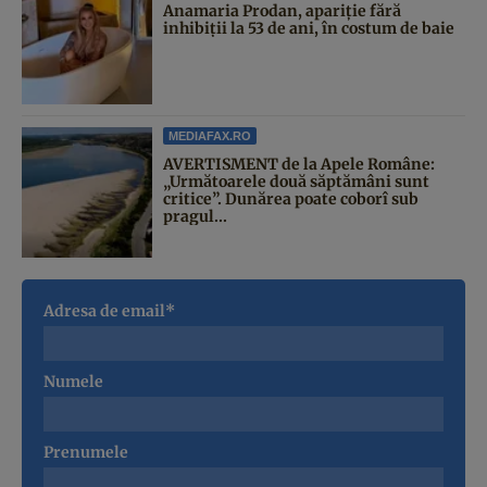
Anamaria Prodan, apariție fără
inhibiții la 53 de ani, în costum de baie
MEDIAFAX.RO
AVERTISMENT de la Apele Române:
„Următoarele două săptămâni sunt
critice”. Dunărea poate coborî sub
pragul...
Adresa de email*
Numele
Prenumele