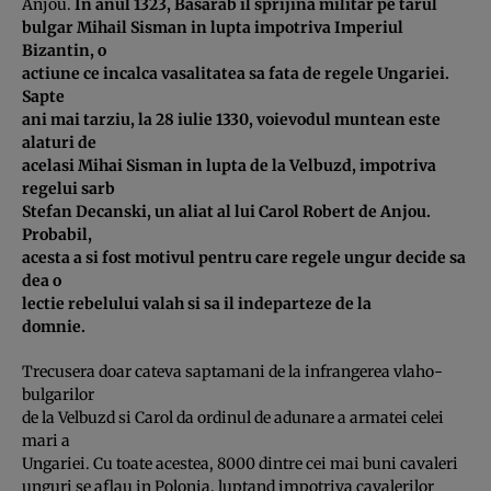
Anjou.
In anul 1323, Basarab il sprijina militar pe tarul
bulgar Mihail Sisman in lupta impotriva Imperiul
Bizantin, o
actiune ce incalca vasalitatea sa fata de regele Ungariei.
Sapte
ani mai tarziu, la 28 iulie 1330, voievodul muntean este
alaturi de
acelasi Mihai Sisman in lupta de la Velbuzd, impotriva
regelui sarb
Stefan Decanski, un aliat al lui Carol Robert de Anjou.
Probabil,
acesta a si fost motivul pentru care regele ungur decide sa
dea o
lectie rebelului valah si sa il indeparteze de la
domnie.
Trecusera doar cateva saptamani de la infrangerea vlaho-
bulgarilor
de la Velbuzd si Carol da ordinul de adunare a armatei celei
mari a
Ungariei. Cu toate acestea, 8000 dintre cei mai buni cavaleri
unguri se aflau in Polonia, luptand impotriva cavalerilor