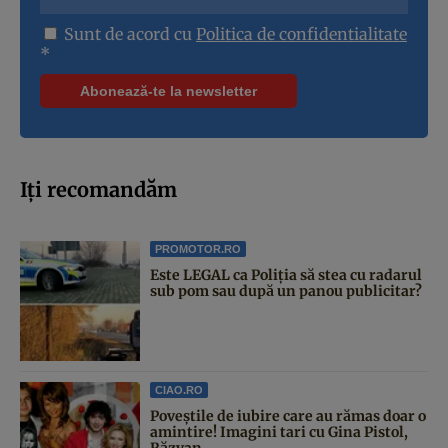
Sunt de acord cu
Politica de confidentialitate
*
Iți recomandăm
PROMOTOR.RO
Este LEGAL ca Poliția să stea cu radarul
sub pom sau după un panou publicitar?
CIAO.RO
Poveştile de iubire care au rămas doar o
amintire! Imagini tari cu Gina Pistol,
Răzvan...