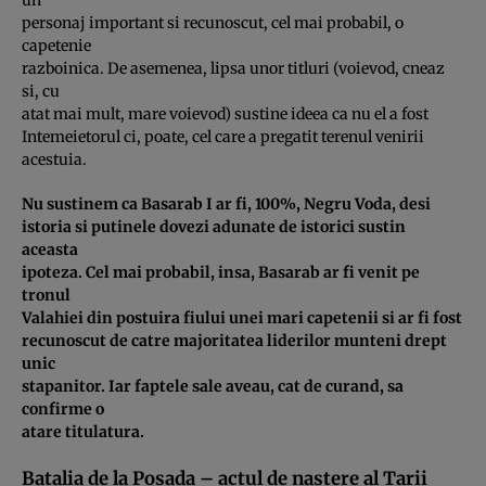
personaj important si recunoscut, cel mai probabil, o
capetenie
razboinica. De asemenea, lipsa unor titluri (voievod, cneaz
si, cu
atat mai mult, mare voievod) sustine ideea ca nu el a fost
Intemeietorul ci, poate, cel care a pregatit terenul venirii
acestuia.
Nu sustinem ca Basarab I ar fi, 100%, Negru Voda, desi
istoria si putinele dovezi adunate de istorici sustin
aceasta
ipoteza. Cel mai probabil, insa, Basarab ar fi venit pe
tronul
Valahiei din postuira fiului unei mari capetenii si ar fi fost
recunoscut de catre majoritatea liderilor munteni drept
unic
stapanitor. Iar faptele sale aveau, cat de curand, sa
confirme o
atare titulatura.
Batalia de la Posada – actul de nastere al Tarii