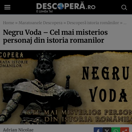
Home
»
Maratoanele Descopera
»
Descoperă istoria românilor
»
Negr
Negru Voda – Cel mai misterios
personaj din istoria romanilor
Adrian Nicolae