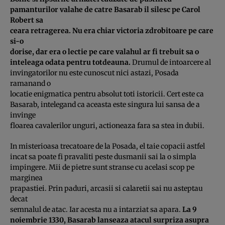
pamanturilor valahe de catre Basarab il silesc pe Carol
Robert sa
ceara retragerea. Nu era chiar victoria zdrobitoare pe care
si-o
dorise, dar era o lectie pe care valahul ar fi trebuit sa o
inteleaga odata pentru totdeauna.
Drumul de intoarcere al
invingatorilor nu este cunoscut nici astazi, Posada
ramanand o
locatie enigmatica pentru absolut toti istoricii. Cert este ca
Basarab, intelegand ca aceasta este singura lui sansa de a
invinge
floarea cavalerilor unguri, actioneaza fara sa stea in dubii.
In misterioasa trecatoare de la Posada, el taie copacii astfel
incat sa poate fi pravaliti peste dusmanii sai la o simpla
impingere. Mii de pietre sunt stranse cu acelasi scop pe
marginea
prapastiei. Prin paduri, arcasii si calaretii sai nu asteptau
decat
semnalul de atac. Iar acesta nu a intarziat sa apara.
La 9
noiembrie 1330, Basarab lanseaza atacul surpriza asupra