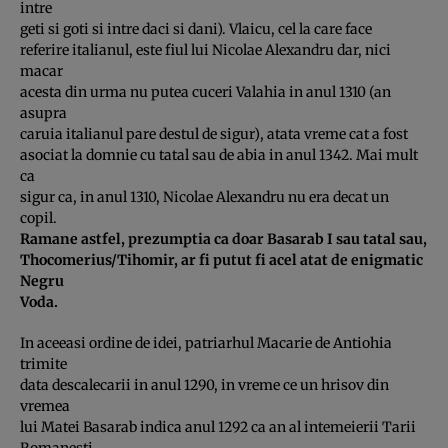
intre
geti si goti si intre daci si dani). Vlaicu, cel la care face
referire italianul, este fiul lui Nicolae Alexandru dar, nici
macar
acesta din urma nu putea cuceri Valahia in anul 1310 (an
asupra
caruia italianul pare destul de sigur), atata vreme cat a fost
asociat la domnie cu tatal sau de abia in anul 1342. Mai mult
ca
sigur ca, in anul 1310, Nicolae Alexandru nu era decat un
copil.
Ramane astfel, prezumptia ca doar Basarab I sau tatal sau,
Thocomerius/Tihomir, ar fi putut fi acel atat de enigmatic
Negru
Voda.
In aceeasi ordine de idei, patriarhul Macarie de Antiohia
trimite
data descalecarii in anul 1290, in vreme ce un hrisov din
vremea
lui Matei Basarab indica anul 1292 ca an al intemeierii Tarii
Romanesti.