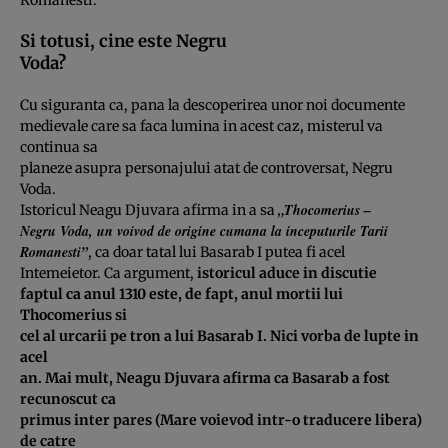
Si totusi, cine este Negru
Voda?
Cu siguranta ca, pana la descoperirea unor noi documente
medievale care sa faca lumina in acest caz, misterul va
continua sa
planeze asupra personajului atat de controversat, Negru
Voda.
„Thocomerius –
Istoricul Neagu Djuvara afirma in a sa
Negru Voda, un voivod de origine cumana la inceputurile Tarii
Romanesti”
, ca doar tatal lui Basarab I putea fi acel
Intemeietor. Ca argument,
istoricul aduce in discutie
faptul ca anul 1310 este, de fapt, anul mortii lui
Thocomerius si
cel al urcarii pe tron a lui Basarab I. Nici vorba de lupte in
acel
an. Mai mult, Neagu Djuvara afirma ca Basarab a fost
recunoscut ca
primus inter pares (Mare voievod intr-o traducere libera)
de catre