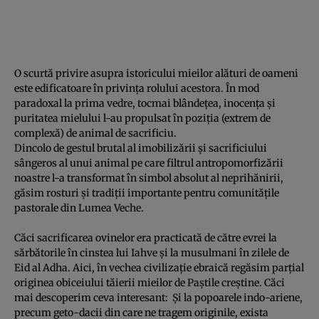
O scurtă privire asupra istoricului mieilor alături de oameni
este edificatoare în privinţa rolului acestora. În mod
paradoxal la prima vedre, tocmai blândeţea, inocenţa şi
puritatea mielului l-au propulsat în poziţia (extrem de
complexă) de animal de sacrificiu.
Dincolo de gestul brutal al imobilizării şi sacrificiului
sângeros al unui animal pe care filtrul antropomorfizării
noastre l-a transformat în simbol absolut al neprihănirii,
găsim rosturi şi tradiţii importante pentru comunităţile
pastorale din Lumea Veche.
Căci sacrificarea ovinelor era practicată de către evrei la
sărbătorile în cinstea lui Iahve şi la musulmani în zilele de
Eid al Adha. Aici, în vechea civilizaţie ebraică regăsim parţial
originea obiceiului tăierii mieilor de Paştile creştine. Căci
mai descoperim ceva interesant: Şi la popoarele indo-ariene,
precum geto-dacii din care ne tragem originile, exista