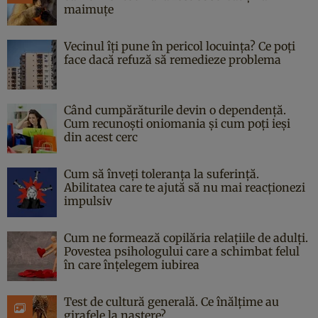
maimuțe
Vecinul îți pune în pericol locuința? Ce poți
face dacă refuză să remedieze problema
Când cumpărăturile devin o dependență.
Cum recunoști oniomania și cum poți ieși
din acest cerc
Cum să înveți toleranța la suferință.
Abilitatea care te ajută să nu mai reacționezi
impulsiv
Cum ne formează copilăria relațiile de adulți.
Povestea psihologului care a schimbat felul
în care înțelegem iubirea
Test de cultură generală. Ce înălțime au
girafele la naștere?