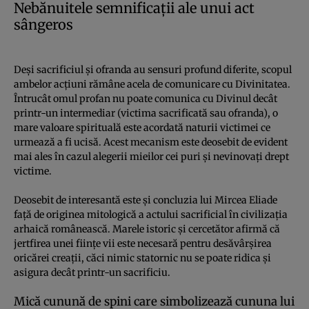
Nebănuitele semnificaţii ale unui act
sângeros
Deşi sacrificiul şi ofranda au sensuri profund diferite, scopul
ambelor acţiuni rămâne acela de comunicare cu Divinitatea.
Întrucât omul profan nu poate comunica cu Divinul decât
printr-un intermediar (victima sacrificată sau ofranda), o
mare valoare spirituală este acordată naturii victimei ce
urmează a fi ucisă. Acest mecanism este deosebit de evident
mai ales în cazul alegerii mieilor cei puri şi nevinovaţi drept
victime.
Deosebit de interesantă este şi concluzia lui Mircea Eliade
faţă de originea mitologică a actului sacrificial în civilizaţia
arhaică românească. Marele istoric şi cercetător afirmă că
jertfirea unei fiinţe vii este necesară pentru desăvârşirea
oricărei creaţii, căci nimic statornic nu se poate ridica şi
asigura decât printr-un sacrificiu.
Mică cunună de spini care simbolizează cununa lui