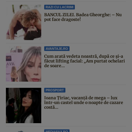
RAZI CU LACRIMI
BANCUL ZILEI. Badea Gheorghe: – Nu
pot face dragoste!
AVANTAJE.RO
Cum arată vedeta noastră, după ce și-a
făcut lifting facial: „Am purtat ochelari
de soare...
PROSPORT
Ioana Țiriac, vacanță de mega – lux
într-un castel unde o noapte de cazare
costă...
MEDIAFAX.RO