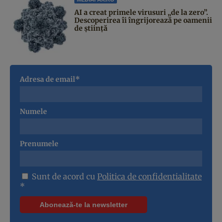
AI a creat primele virusuri „de la zero”.
Descoperirea îi îngrijorează pe oamenii
de știință
Adresa de email*
Numele
Prenumele
Sunt de acord cu
Politica de confidentialitate
*