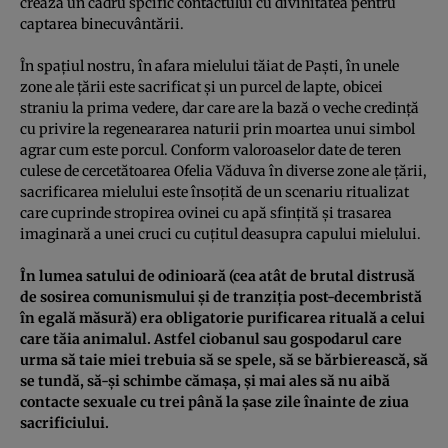
crează un cadru spcific contactului cu divinitatea pentru
captarea binecuvântării.
În spaţiul nostru, în afara mielului tăiat de Paşti, în unele
zone ale ţării este sacrificat şi un purcel de lapte, obicei
straniu la prima vedere, dar care are la bază o veche credinţă
cu privire la regeneararea naturii prin moartea unui simbol
agrar cum este porcul. Conform valoroaselor date de teren
culese de cercetătoarea Ofelia Văduva în diverse zone ale ţării,
sacrificarea mielului este însoţită de un scenariu ritualizat
care cuprinde stropirea ovinei cu apă sfinţită şi trasarea
imaginară a unei cruci cu cuţitul deasupra capului mielului.
În lumea satului de odinioară (cea atât de brutal distrusă
de sosirea comunismului şi de tranziţia post-decembristă
în egală măsură) era obligatorie purificarea rituală a celui
care tăia animalul. Astfel ciobanul sau gospodarul care
urma să taie miei trebuia să se spele, să se bărbierească, să
se tundă, să-şi schimbe cămaşa, şi mai ales să nu aibă
contacte sexuale cu trei până la şase zile înainte de ziua
sacrificiului.