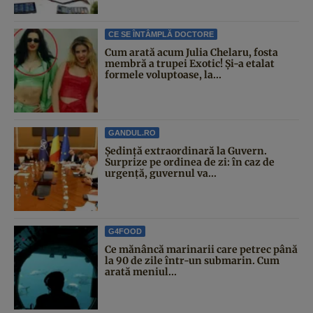
CE SE ÎNTÂMPLĂ DOCTORE
Cum arată acum Julia Chelaru, fosta
membră a trupei Exotic! Și-a etalat
formele voluptoase, la...
GANDUL.RO
Şedinţă extraordinară la Guvern.
Surprize pe ordinea de zi: în caz de
urgență, guvernul va...
G4FOOD
Ce mănâncă marinarii care petrec până
la 90 de zile într-un submarin. Cum
arată meniul...