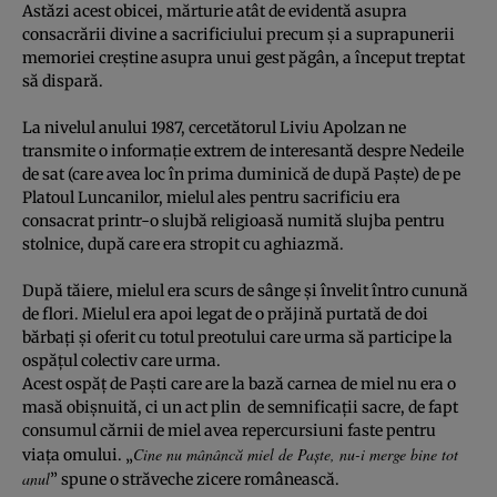
Astăzi acest obicei, mărturie atât de evidentă asupra
consacrării divine a sacrificiului precum şi a suprapunerii
memoriei creştine asupra unui gest păgân, a început treptat
să dispară.
La nivelul anului 1987, cercetătorul Liviu Apolzan ne
transmite o informaţie extrem de interesantă despre Nedeile
de sat (care avea loc în prima duminică de după Paşte) de pe
Platoul Luncanilor, mielul ales pentru sacrificiu era
consacrat printr-o slujbă religioasă numită slujba pentru
stolnice, după care era stropit cu aghiazmă.
După tăiere, mielul era scurs de sânge şi învelit întro cunună
de flori. Mielul era apoi legat de o prăjină purtată de doi
bărbaţi şi oferit cu totul preotului care urma să participe la
ospăţul colectiv care urma.
Acest ospăţ de Paşti care are la bază carnea de miel nu era o
masă obişnuită, ci un act plin de semnificaţii sacre, de fapt
consumul cărnii de miel avea repercursiuni faste pentru
Cine nu mânâncă miel de Paşte, nu-i merge bine tot
viaţa omului. „
anul
” spune o străveche zicere românească.