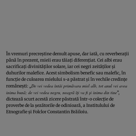
În vremuri precreştine demult apuse, dar iată, cu reverberaţii
până în prezent, mieii erau tăiaţi diferenţiat. Cei albi erau
sacrificaţi divinităţilor solare, iar cei negri zeităţilor şi
duhurilor malefice. Acest simbolism benefic sau malefic, în
funcţie de culoarea mielului s-a păstrat şi în vechile credinţe
De vei vedea întâi primăvara miel alb, tot anul vei avea
româneşti: „
inima bună; de vei vedea negru, neagră îţi va fi şi inima din tine
”,
dictează scurt acestă zicere păstrată într-o colecţie de
proverbe de la şezătorile de odinioară, a Institulului de
Etnografie şi Folclor Constantin Brăiloiu.