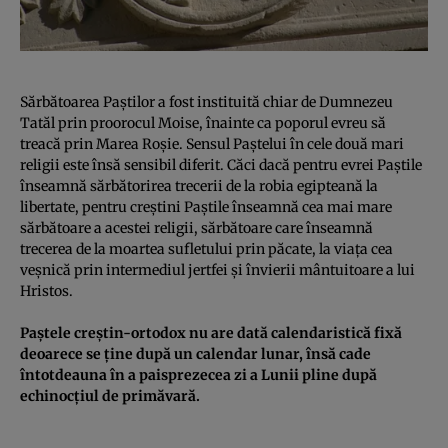
Sărbătoarea Paştilor a fost instituită chiar de Dumnezeu
Tatăl prin proorocul Moise, înainte ca poporul evreu să
treacă prin Marea Roşie. Sensul Paştelui în cele două mari
religii este însă sensibil diferit. Căci dacă pentru evrei Paştile
înseamnă sărbătorirea trecerii de la robia egipteană la
libertate, pentru creştini Paştile înseamnă cea mai mare
sărbătoare a acestei religii, sărbătoare care înseamnă
trecerea de la moartea sufletului prin păcate, la viaţa cea
veşnică prin intermediul jertfei şi învierii mântuitoare a lui
Hristos.
Paştele creştin-ortodox nu are dată calendaristică fixă
deoarece se ţine după un calendar lunar, însă cade
întotdeauna în a paisprezecea zi a Lunii pline după
echinocţiul de primăvară.