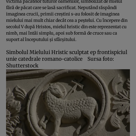
victima păcatelor tuturor oamenilor, simbolizat de mielul
fără de păcat care se lasă sacrificat. Neputând răspândi
imaginea crucii, primii creştini s-au folosit de imaginea
mielului mai mult chiar decât cea a peştelui. Cu începere din
secolul V după Hristos, mielul hristic din este reprezentat cu
nimb, mai întâi simplu, apoi sub formă de cruce sau ca
suport al începutului şi sfârşitului.
Simbolul Mielului Hristic sculptat ep frontispiciul
unie catedrale romano-catolice
Sursa foto:
Shutterstock