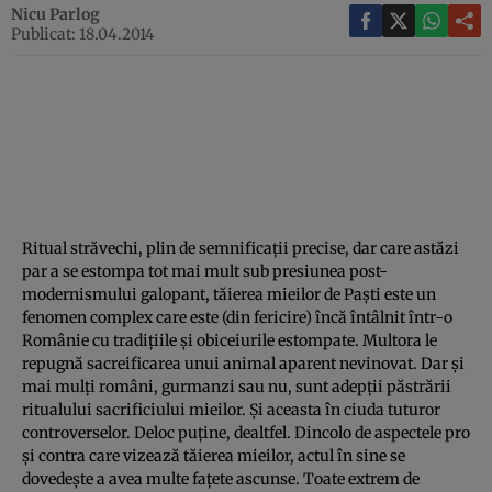
Nicu Parlog
Publicat: 18.04.2014
Ritual străvechi, plin de semnificaţii precise, dar care astăzi
par a se estompa tot mai mult sub presiunea post-
modernismului galopant, tăierea mieilor de Paşti este un
fenomen complex care este (din fericire) încă întâlnit într-o
Românie cu tradiţiile şi obiceiurile estompate. Multora le
repugnă sacreificarea unui animal aparent nevinovat. Dar şi
mai mulţi români, gurmanzi sau nu, sunt adepţii păstrării
ritualului sacrificiului mieilor. Şi aceasta în ciuda tuturor
controverselor. Deloc puţine, dealtfel. Dincolo de aspectele pro
şi contra care vizează tăierea mieilor, actul în sine se
dovedeşte a avea multe faţete ascunse. Toate extrem de