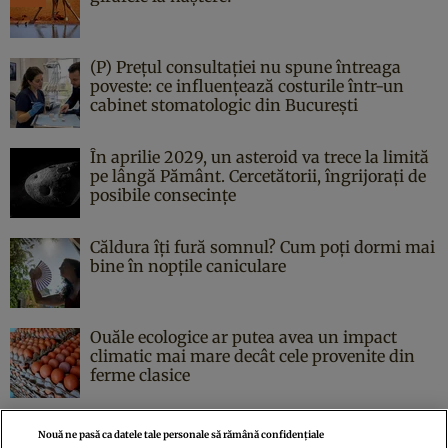
(P) Prețul consultației nu spune întreaga
poveste: ce influențează costurile într-un
cabinet stomatologic din București
În aprilie 2029, un asteroid va trece la limită
pe lângă Pământ. Cercetătorii, îngrijorați de
posibile consecințe
Căldura îți fură somnul? Cum poți dormi mai
bine în nopțile caniculare
Ouăle ecologice ar putea avea un impact
climatic mai mare decât cele provenite din
ferme clasice
Nouă ne pasă ca datele tale personale să rămână confidențiale