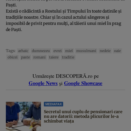
Paşti.
Există o rădăcintă a Rostului şi Timpului în toate datinile şi
tradiţiile noastre. Chiar şi în cazul actului sângeros şi
imposibil de privit pentru mulţi, al tăierii unui miel în prag
de Paşti.
Tags:
arhaic
dumnezeu
evrei
miel
musulmani
nedeie
oaie
obicei
paste
romani
taiere
traditie
Urmărește DESCOPERĂ.ro pe
Google News
Google Showcase
și
MEDIAFAX
Secretul unui cuplu de pensionari care
nu are datorii: metoda plicurilor le-a
schimbat viața