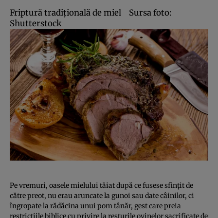
Friptură tradiţională de miel
Sursa foto:
Shutterstock
Pe vremuri, oasele mielului tăiat după ce fusese sfinţit de
către preot, nu erau aruncate la gunoi sau date câinilor, ci
îngropate la rădăcina unui pom tânăr, gest care preia
restricţiile biblice cu privire la resturile ovinelor sacrificate de