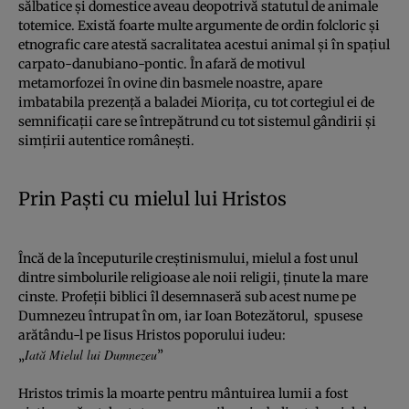
sălbatice şi domestice aveau deopotrivă statutul de animale
totemice. Există foarte multe argumente de ordin folcloric şi
etnografic care atestă sacralitatea acestui animal şi în spaţiul
carpato-danubiano-pontic. În afară de motivul
metamorfozei în ovine din basmele noastre, apare
imbatabila prezenţă a baladei Mioriţa, cu tot cortegiul ei de
semnificaţii care se întrepătrund cu tot sistemul gândirii şi
simţirii autentice româneşti.
Prin Paşti cu mielul lui Hristos
Încă de la începuturile creştinismului, mielul a fost unul
dintre simbolurile religioase ale noii religii, ţinute la mare
cinste. Profeţii biblici îl desemnaseră sub acest nume pe
Dumnezeu întrupat în om, iar Ioan Botezătorul, spusese
arătându-l pe Iisus Hristos poporului iudeu:
Iată Mielul lui Dumnezeu
„
”
Hristos trimis la moarte pentru mântuirea lumii a fost