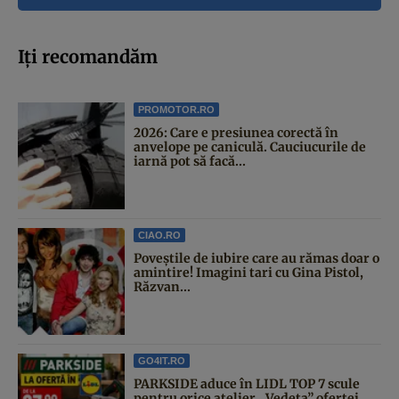
Iți recomandăm
PROMOTOR.RO
2026: Care e presiunea corectă în
anvelope pe caniculă. Cauciucurile de
iarnă pot să facă...
CIAO.RO
Poveştile de iubire care au rămas doar o
amintire! Imagini tari cu Gina Pistol,
Răzvan...
GO4IT.RO
PARKSIDE aduce în LIDL TOP 7 scule
pentru orice atelier. „Vedeta” ofertei