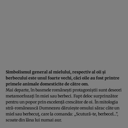
Simbolismul general al mielului, respectiv al oii şi
berbecului este unul foarte vechi, căci oile au fost printre
primele animale domesticite de către om.
Mai departe, în basmele româneşti protagoniştii sunt deseori
metamorfozaţi în miei sau berbeci. Fapt deloc surprinzător
pentru un popor prin excelenţă crescător de oi. În mitologia
stră-românească Dumnezeu dăruieşte omului sărac câte un
miel sau berbecuţ, care la comanda: „Scutură-te, berbecel…”,
scoate din lâna lui numai aur.