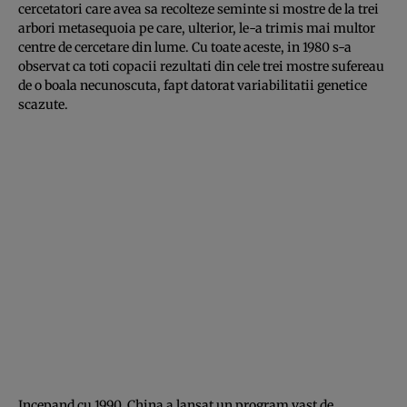
cercetatori care avea sa recolteze seminte si mostre de la trei
arbori metasequoia pe care, ulterior, le-a trimis mai multor
centre de cercetare din lume. Cu toate aceste, in 1980 s-a
observat ca toti copacii rezultati din cele trei mostre sufereau
de o boala necunoscuta, fapt datorat variabilitatii genetice
scazute.
Incepand cu 1990, China a lansat un program vast de