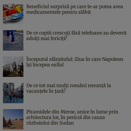
Beneficiul surpriză pe care le-ar putea avea
medicamentele pentru slăbit
De ce copiii crescuți fără telefoane au devenit
adulți mai fericiți?
Începutul sfârşitului: Ziua în care Napoleon
îşi începea exilul
De ce tot mai mulți români renunță la
vacanțele în țară?
Piramidele din Meroe, unice în lume prin
arhitectura lor, în pericol din cauza
războiului din Sudan