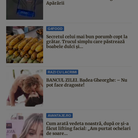
Apărării
G4FOOD
Secretul celui mai bun porumb copt la
grătar. Trucul simplu care păstrează
boabele dulci și...
RAZI CU LACRIMI
BANCUL ZILEI. Badea Gheorghe: – Nu
pot face dragoste!
AVANTAJE.RO
Cum arată vedeta noastră, după ce și-a
făcut lifting facial: „Am purtat ochelari
de soare...