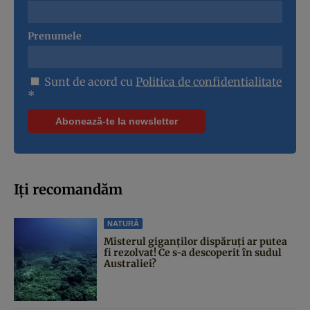
Prenumele
Sunt de acord cu
Politica de confidentialitate
*
Iți recomandăm
NATURĂ
Misterul giganților dispăruți ar putea
fi rezolvat! Ce s-a descoperit în sudul
Australiei?