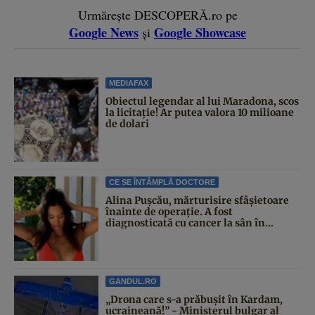
Urmărește DESCOPERĂ.ro pe
Google News
Google Showcase
și
MEDIAFAX
Obiectul legendar al lui Maradona, scos
la licitație! Ar putea valora 10 milioane
de dolari
CE SE ÎNTÂMPLĂ DOCTORE
Alina Pușcău, mărturisire sfâșietoare
înainte de operație. A fost
diagnosticată cu cancer la sân în...
GANDUL.RO
„Drona care s-a prăbușit în Kardam,
ucraineană!” - Ministerul bulgar al