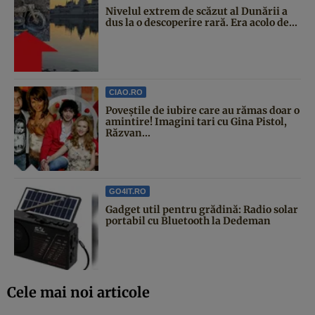
Nivelul extrem de scăzut al Dunării a
dus la o descoperire rară. Era acolo de...
CIAO.RO
Poveştile de iubire care au rămas doar o
amintire! Imagini tari cu Gina Pistol,
Răzvan...
GO4IT.RO
Gadget util pentru grădină: Radio solar
portabil cu Bluetooth la Dedeman
Cele mai noi articole