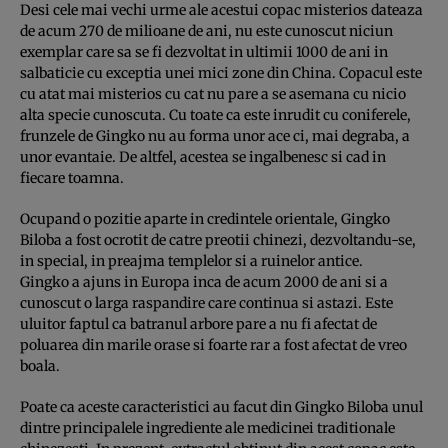
Desi cele mai vechi urme ale acestui copac misterios dateaza
de acum 270 de milioane de ani, nu este cunoscut niciun
exemplar care sa se fi dezvoltat in ultimii 1000 de ani in
salbaticie cu exceptia unei mici zone din China. Copacul este
cu atat mai misterios cu cat nu pare a se asemana cu nicio
alta specie cunoscuta. Cu toate ca este inrudit cu coniferele,
frunzele de Gingko nu au forma unor ace ci, mai degraba, a
unor evantaie. De altfel, acestea se ingalbenesc si cad in
fiecare toamna.
Ocupand o pozitie aparte in credintele orientale, Gingko
Biloba a fost ocrotit de catre preotii chinezi, dezvoltandu-se,
in special, in preajma templelor si a ruinelor antice.
Gingko a ajuns in Europa inca de acum 2000 de ani si a
cunoscut o larga raspandire care continua si astazi. Este
uluitor faptul ca batranul arbore pare a nu fi afectat de
poluarea din marile orase si foarte rar a fost afectat de vreo
boala.
Poate ca aceste caracteristici au facut din Gingko Biloba unul
dintre principalele ingrediente ale medicinei traditionale