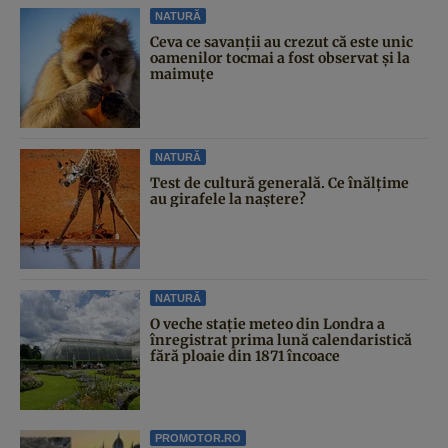
NATURĂ
Ceva ce savanții au crezut că este unic
oamenilor tocmai a fost observat și la
maimuțe
NATURĂ
Test de cultură generală. Ce înălțime
au girafele la naștere?
NATURĂ
O veche stație meteo din Londra a
înregistrat prima lună calendaristică
fără ploaie din 1871 încoace
PROMOTOR.RO