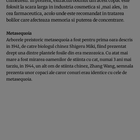
chinezesti. In prezent, extractul obtinut din acest copac este
folosit la scara larga in industria cosmetica si ,mai ales, in
cea farmaceutica, acolo unde este recomandat in tratarea
bolilor care afecteaza memoria si puterea de concentrare.
Metasequoia
Arborele preistoric metasequoia a fost pentru prima oara descris
in 1941, de catre biologul chinez Shigeru Miki, fiind prezentat
drept una dintre plantele fosile din era mezozoica. Cu atat mai
mare a fost mirarea oamenilor de stiinta cu cat, numai 3 ani mai
tarziu, in 1944, un alt om de stiinta chinez, Zhang Wang, semnala
prezenta unor copaci ale caror conuri erau identice cu cele de
metasequoia.