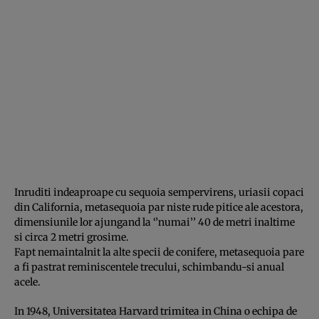
Inruditi indeaproape cu sequoia sempervirens, uriasii copaci
din California, metasequoia par niste rude pitice ale acestora,
dimensiunile lor ajungand la ‘’numai’’ 40 de metri inaltime
si circa 2 metri grosime.
Fapt nemaintalnit la alte specii de conifere, metasequoia pare
a fi pastrat reminiscentele trecului, schimbandu-si anual
acele.
In 1948, Universitatea Harvard trimitea in China o echipa de