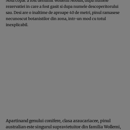
Noul copac a fost denumit Wollemi Nobilis, dupa numele
rezervatiei in care a fost gasit si dupa numele descoperitorului
sau. Desi are o inaltime de aproape 40 de metri, pinul ramasese
necunoscut botanistilor din zona, intr-un mod cu totul
inexplicabil.
Apartinand genului conifere, clasa araucariacee, pinul
australian este singurul supravietuitor din familia Wollemi,