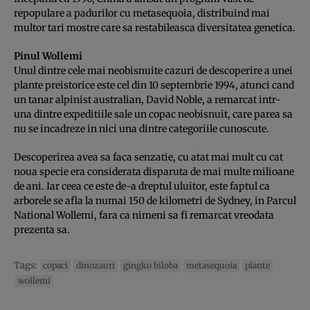
repopulare a padurilor cu metasequoia, distribuind mai
multor tari mostre care sa restabileasca diversitatea genetica.
Pinul Wollemi
Unul dintre cele mai neobisnuite cazuri de descoperire a unei
plante preistorice este cel din 10 septembrie 1994, atunci cand
un tanar alpinist australian, David Noble, a remarcat intr-
una dintre expeditiile sale un copac neobisnuit, care parea sa
nu se incadreze in nici una dintre categoriile cunoscute.
Descoperirea avea sa faca senzatie, cu atat mai mult cu cat
noua specie era considerata disparuta de mai multe milioane
de ani. Iar ceea ce este de-a dreptul uluitor, este faptul ca
arborele se afla la numai 150 de kilometri de Sydney, in Parcul
National Wollemi, fara ca nimeni sa fi remarcat vreodata
prezenta sa.
Tags:
copaci
dinozauri
gingko biloba
metasequoia
plante
wollemi