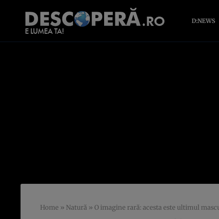
D:NEWS
Home
»
Natură
»
O imagine rară: acesta este ultimul mascu