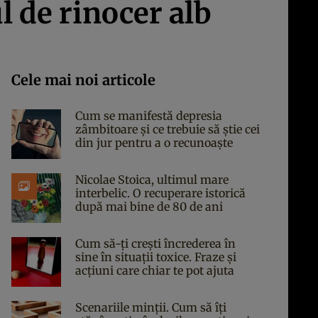
l de rinocer alb
Cele mai noi articole
Cum se manifestă depresia
zâmbitoare și ce trebuie să știe cei
din jur pentru a o recunoaște
Nicolae Stoica, ultimul mare
interbelic. O recuperare istorică
după mai bine de 80 de ani
Cum să-ți crești încrederea în
sine în situații toxice. Fraze și
acțiuni care chiar te pot ajuta
Scenariile minții. Cum să îți