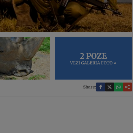
2 POZE
VEZI GALERIA FOTO »
Share: