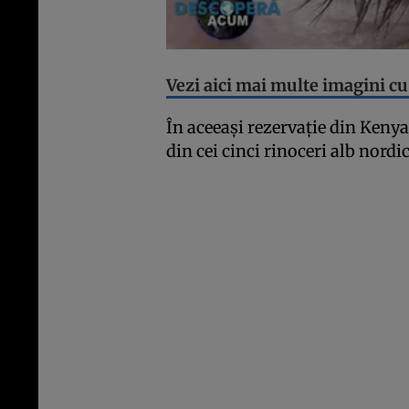
Vezi aici mai multe imagini cu
În aceeaşi rezervaţie din Kenya 
din cei cinci rinoceri alb nordi