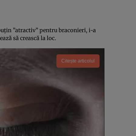
puţin ”atractiv” pentru braconieri, i-a
ează să crească la loc.
Citește articolul