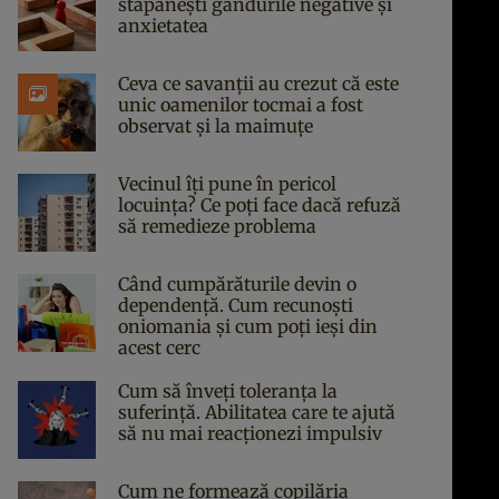
stăpânești gândurile negative și
anxietatea
Ceva ce savanții au crezut că este
unic oamenilor tocmai a fost
observat și la maimuțe
Vecinul îți pune în pericol
locuința? Ce poți face dacă refuză
să remedieze problema
Când cumpărăturile devin o
dependență. Cum recunoști
oniomania și cum poți ieși din
acest cerc
Cum să înveți toleranța la
suferință. Abilitatea care te ajută
să nu mai reacționezi impulsiv
Cum ne formează copilăria