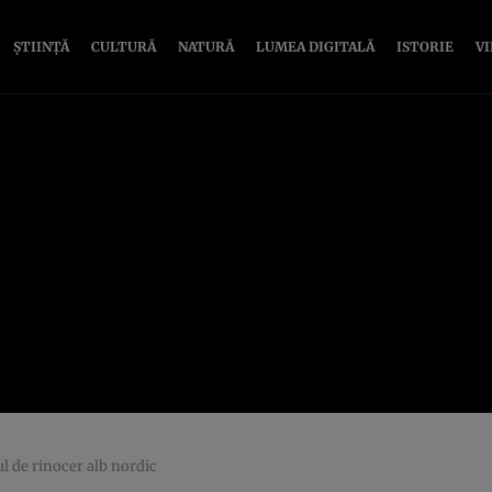
ȘTIINȚĂ
CULTURĂ
NATURĂ
LUMEA DIGITALĂ
ISTORIE
V
l de rinocer alb nordic