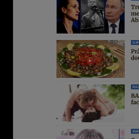
Tr
me
Abh
G4
Pr
do
RAZ
BA
fa
AVA