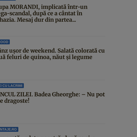
upa MORANDI, implicată într-un
ga-scandal, după ce a cântat în
azia. Mesaj dur din partea...
FOOD
ânz ușor de weekend. Salată colorată cu
uă feluri de quinoa, năut și legume
I CU LACRIMI
NCUL ZILEI. Badea Gheorghe: – Nu pot
ce dragoste!
NTAJE.RO