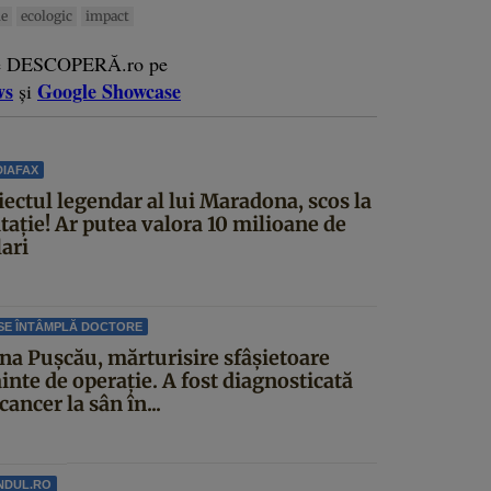
ie
ecologic
impact
e DESCOPERĂ.ro pe
ws
Google Showcase
și
IAFAX
iectul legendar al lui Maradona, scos la
itație! Ar putea valora 10 milioane de
ari
SE ÎNTÂMPLĂ DOCTORE
ina Pușcău, mărturisire sfâșietoare
inte de operație. A fost diagnosticată
cancer la sân în...
NDUL.RO