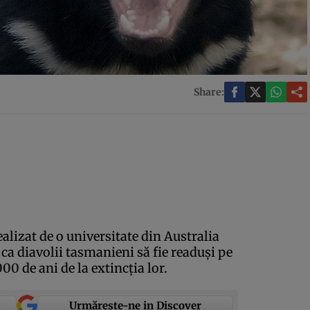
Share:
alizat de o universitate din Australia
 ca diavolii tasmanieni să fie readuşi pe
00 de ani de la extincţia lor.
Urmărește-ne in Discover