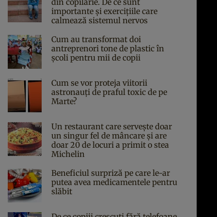
din copilărie. De ce sunt
importante și exercițiile care
calmează sistemul nervos
Cum au transformat doi
antreprenori tone de plastic în
școli pentru mii de copii
Cum se vor proteja viitorii
astronauți de praful toxic de pe
Marte?
Un restaurant care servește doar
un singur fel de mâncare și are
doar 20 de locuri a primit o stea
Michelin
Beneficiul surpriză pe care le-ar
putea avea medicamentele pentru
slăbit
De ce copiii crescuți fără telefoane