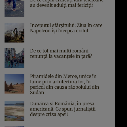
au devenit adulți mai fericiți?
Începutul sfârşitului: Ziua în care
Napoleon îşi începea exilul
De ce tot mai mulți români
renunță la vacanțele în țară?
Piramidele din Meroe, unice în
lume prin arhitectura lor, în
pericol din cauza războiului din
Sudan
Dunărea și România, în presa
americană. Ce spun jurnaliștii
despre criza apei?