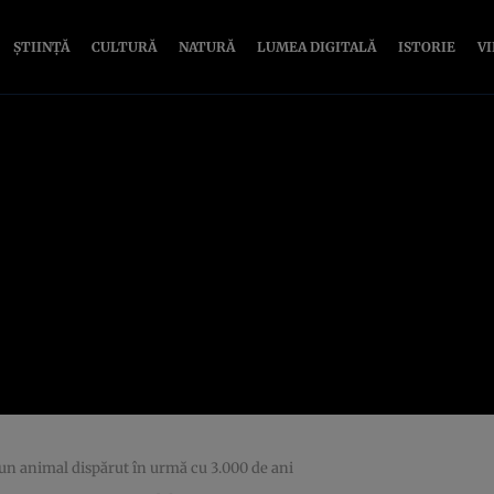
ȘTIINȚĂ
CULTURĂ
NATURĂ
LUMEA DIGITALĂ
ISTORIE
V
 un animal dispărut în urmă cu 3.000 de ani