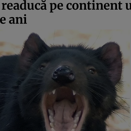
ă readucă pe continent 
e ani