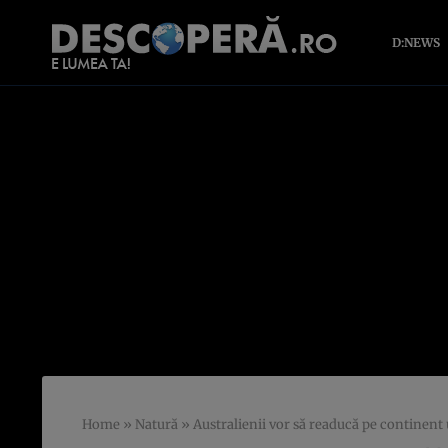
D:NEWS
Home
»
Natură
»
Australienii vor să readucă pe continent