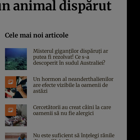
un animal dispărut
Cele mai noi articole
Misterul giganților dispăruți ar
putea fi rezolvat! Ce s-a
descoperit în sudul Australiei?
Un hormon al neanderthalienilor
are efecte vizibile la oamenii de
astăzi
Cercetătorii au creat câini la care
oamenii să nu fie alergici
Nu este suficient să înțelegi rănile