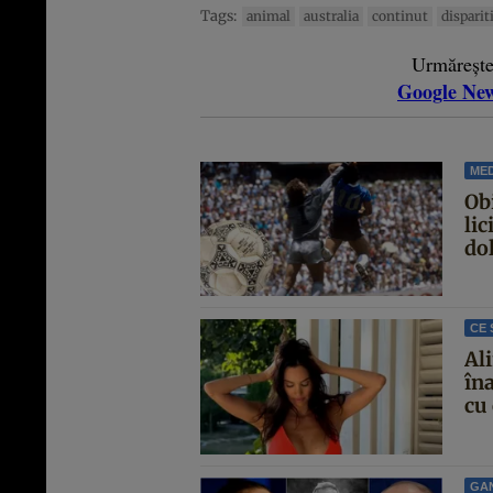
Tags:
animal
australia
continut
disparit
Urmăreșt
Google Ne
MED
Ob
lic
dol
CE 
Al
îna
cu 
GA