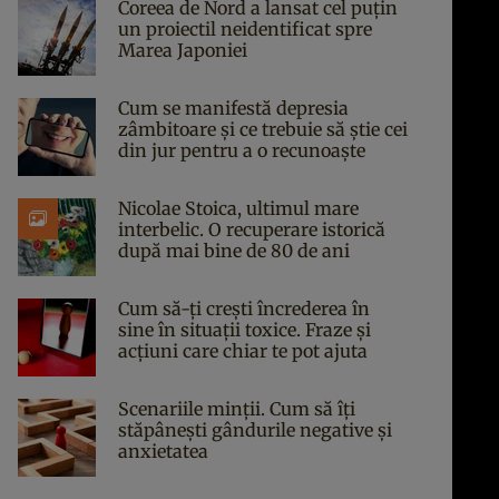
Coreea de Nord a lansat cel puțin
un proiectil neidentificat spre
Marea Japoniei
Cum se manifestă depresia
zâmbitoare și ce trebuie să știe cei
din jur pentru a o recunoaște
Nicolae Stoica, ultimul mare
interbelic. O recuperare istorică
după mai bine de 80 de ani
Cum să-ți crești încrederea în
sine în situații toxice. Fraze și
acțiuni care chiar te pot ajuta
Scenariile minții. Cum să îți
stăpânești gândurile negative și
anxietatea