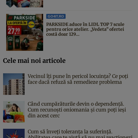
GO4IT.RO
PARKSIDE aduce în LIDL TOP 7 scule
pentru orice atelier. „Vedeta” ofertei
costă doar 129...
Cele mai noi articole
Vecinul îți pune în pericol locuința? Ce poți
face dacă refuză să remedieze problema
Când cumpărăturile devin o dependență.
Cum recunoști oniomania și cum poți ieși
din acest cerc
Cum să înveți toleranța la suferință.
Abilitatea care te ajută să nu mai reacționezi