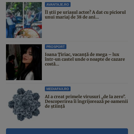
AVANTAJE.RO
Îl știi pe uriașul actor? A dat cu piciorul
unui mariaj de 38 de ani...
PROSPORT
Ioana Țiriac, vacanță de mega – lux
într-un castel unde o noapte de cazare
costă...
MEDIAFAX.RO
AI a creat primele virusuri „de la zero”.
Descoperirea îi îngrijorează pe oamenii
de știință