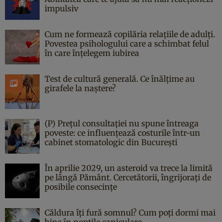
impulsiv
Cum ne formează copilăria relațiile de adulți.
Povestea psihologului care a schimbat felul
în care înțelegem iubirea
Test de cultură generală. Ce înălțime au
girafele la naștere?
(P) Prețul consultației nu spune întreaga
poveste: ce influențează costurile într-un
cabinet stomatologic din București
În aprilie 2029, un asteroid va trece la limită
pe lângă Pământ. Cercetătorii, îngrijorați de
posibile consecințe
Căldura îți fură somnul? Cum poți dormi mai
bine în nopțile caniculare