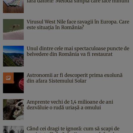
fără datorii? Metoda simplă care face minuni
Virusul West Nile face ravagii în Europa. Care
este situația în România?
Unul dintre cele mai spectaculoase puncte de
belvedere din România va fi restaurat
Astronomii ar fi descoperit prima exolună
din afara Sistemului Solar
Amprente vechi de 1,4 milioane de ani
dezvăluie o rudă uriașă a omului
Când cei dragi te ignoră: cum să scapi de