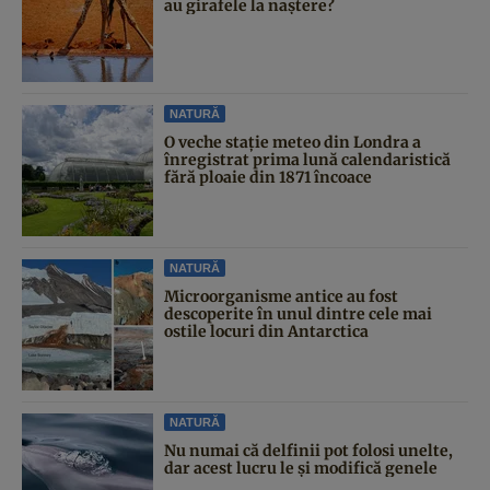
au girafele la naștere?
NATURĂ
O veche stație meteo din Londra a
înregistrat prima lună calendaristică
fără ploaie din 1871 încoace
NATURĂ
Microorganisme antice au fost
descoperite în unul dintre cele mai
ostile locuri din Antarctica
NATURĂ
Nu numai că delfinii pot folosi unelte,
dar acest lucru le și modifică genele