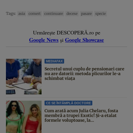
Tags:
asia
comert
continuare
decese
pasare
specie
Urmărește DESCOPERĂ.ro pe
Google News
Google Showcase
și
MEDIAFAX
Secretul unui cuplu de pensionari care
nu are datorii: metoda plicurilor le-a
schimbat viața
CE SE ÎNTÂMPLĂ DOCTORE
Cum arată acum Julia Chelaru, fosta
membră a trupei Exotic! Și-a etalat
formele voluptoase, la...