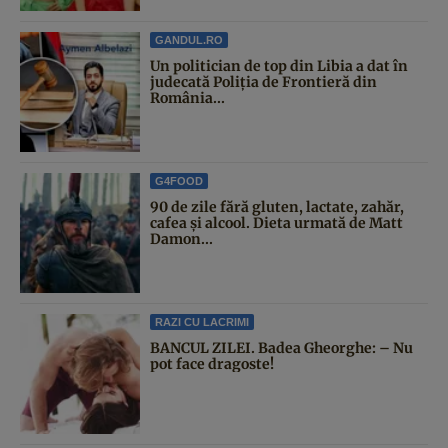
GANDUL.RO
Un politician de top din Libia a dat în
judecată Poliția de Frontieră din
România...
G4FOOD
90 de zile fără gluten, lactate, zahăr,
cafea și alcool. Dieta urmată de Matt
Damon...
RAZI CU LACRIMI
BANCUL ZILEI. Badea Gheorghe: – Nu
pot face dragoste!