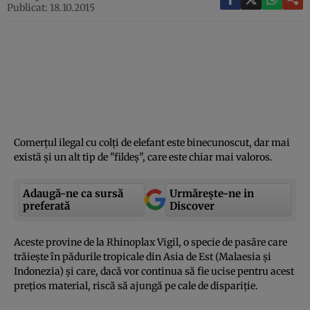
Publicat: 18.10.2015
Comerţul ilegal cu colţi de elefant este binecunoscut, dar mai
există şi un alt tip de "fildeş", care este chiar mai valoros.
Adaugă-ne ca sursă
Urmărește-ne in
preferată
Discover
Aceste provine de la Rhinoplax Vigil, o specie de pasăre care
trăieşte în pădurile tropicale din Asia de Est (Malaesia şi
Indonezia) şi care, dacă vor continua să fie ucise pentru acest
preţios material, riscă să ajungă pe cale de dispariţie.