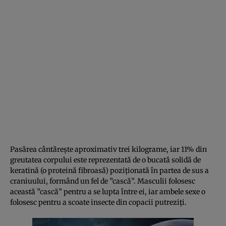
Pasărea cântăreşte aproximativ trei kilograme, iar 11% din
greutatea corpului este reprezentată de o bucată solidă de
keratină (o proteină fibroasă) poziţionată în partea de sus a
craniuului, formând un fel de ”cască”. Masculii folosesc
această ”cască” pentru a se lupta între ei, iar ambele sexe o
folosesc pentru a scoate insecte din copacii putreziţi.