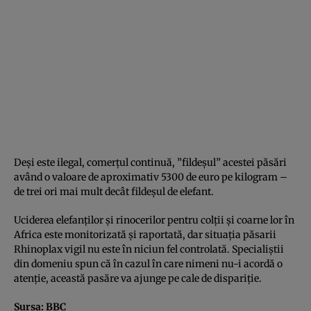
Deşi este ilegal, comerţul continuă, ”fildeşul” acestei păsări
având o valoare de aproximativ 5300 de euro pe kilogram –
de trei ori mai mult decât fildeşul de elefant.
Uciderea elefanţilor şi rinocerilor pentru colţii şi coarne lor în
Africa este monitorizată şi raportată, dar situaţia păsarii
Rhinoplax vigil nu este în niciun fel controlată. Specialiştii
din domeniu spun că în cazul în care nimeni nu-i acordă o
atenţie, această pasăre va ajunge pe cale de dispariţie.
Sursa:
BBC