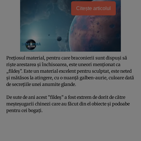
Citește articolul
Preţiosul material, pentru care braconierii sunt dispuşi să
rişte arestarea şi închisoarea, este uneori menţionat ca
„fildeş”. Este un material excelent pentru sculptat, este neted
şi mătăsos la atingere, cu o nuanţă galben-aurie, culoare dată
de secreţiile unei anumite glande.
De sute de ani acest ”fildeş” a fost extrem de dorit de către
meşteşugarii chinezi care au făcut din el obiecte şi podoabe
pentru cei bogaţi.