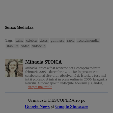
Sursa:
Mediafax
Tags:
caine
celebru
deces
guinness
rapid
record mondial
stabilire
video
videoclip
Mihaela STOICA
Mihaela Stoica a fost redactor-șef Descopera.ro între
februarie 2015 - decembrie 2021, iar în prezent este
colaborator al site-ului. Absolventă de Istorie, a fost mai
întâi profesor. A intrat în presa online în 2006, la agenţia
NewsIn. A lucrat apoi în redacţiile Adevărul şi Gândul, ...
citește mai mult
Urmărește DESCOPERĂ.ro pe
Google News
Google Showcase
și