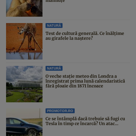
maimuțe
NATURĂ
Test de cultură generală. Ce înălțime
au girafele la naștere?
NATURĂ
O veche stație meteo din Londra a
înregistrat prima lună calendaristică
fără ploaie din 1871 încoace
PROMOTOR.RO
Ce se întâmplă dacă trebuie să fugi cu
Tesla în timp ce încarcă? Un atac...