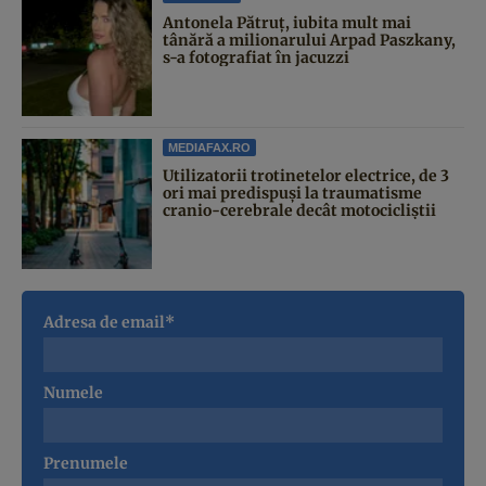
Antonela Pătruț, iubita mult mai
tânără a milionarului Arpad Paszkany,
s-a fotografiat în jacuzzi
MEDIAFAX.RO
Utilizatorii trotinetelor electrice, de 3
ori mai predispuși la traumatisme
cranio-cerebrale decât motocicliștii
Adresa de email*
Numele
Prenumele