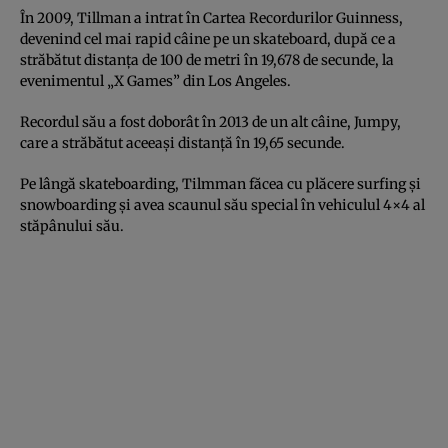
În 2009, Tillman a intrat în Cartea Recordurilor Guinness,
devenind cel mai rapid câine pe un skateboard, după ce a
străbătut distanţa de 100 de metri în 19,678 de secunde, la
evenimentul „X Games” din Los Angeles.
Recordul său a fost doborât în 2013 de un alt câine, Jumpy,
care a străbătut aceeaşi distanţă în 19,65 secunde.
Pe lângă skateboarding, Tilmman făcea cu plăcere surfing şi
snowboarding şi avea scaunul său special în vehiculul 4×4 al
stăpânului său.