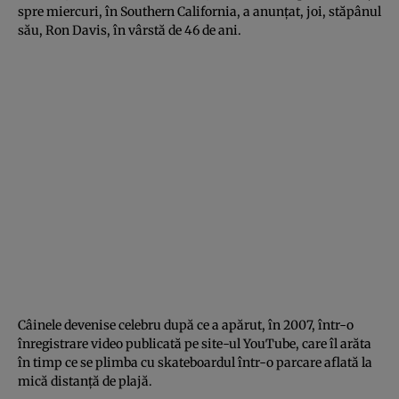
spre miercuri, în Southern California, a anunţat, joi, stăpânul
său, Ron Davis, în vârstă de 46 de ani.
Câinele devenise celebru după ce a apărut, în 2007, într-o
înregistrare video publicată pe site-ul YouTube, care îl arăta
în timp ce se plimba cu skateboardul într-o parcare aflată la
mică distanţă de plajă.