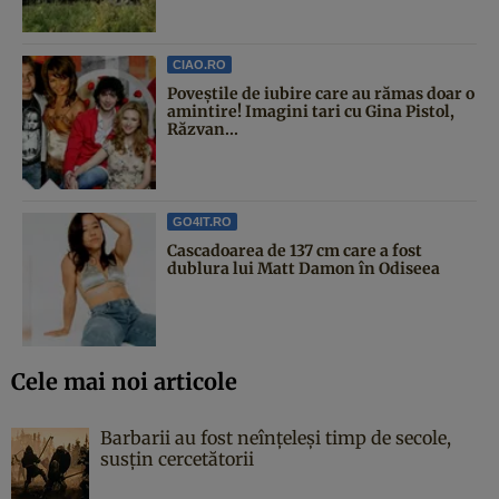
CIAO.RO
Poveştile de iubire care au rămas doar o
amintire! Imagini tari cu Gina Pistol,
Răzvan...
GO4IT.RO
Cascadoarea de 137 cm care a fost
dublura lui Matt Damon în Odiseea
Cele mai noi articole
Barbarii au fost neînțeleși timp de secole,
susțin cercetătorii