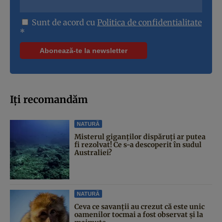
Sunt de acord cu
Politica de confidentialitate
*
Iți recomandăm
NATURĂ
Misterul giganților dispăruți ar putea
fi rezolvat! Ce s-a descoperit în sudul
Australiei?
NATURĂ
Ceva ce savanții au crezut că este unic
oamenilor tocmai a fost observat și la