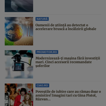
NATURĂ
Oamenii de știință au detectat o
accelerare bruscă a încălzirii globale
PROMOTOR.RO
Modernizează-ți mașina fără investiții
mari. Cinci accesorii recomandate
șoferilor
CIAO.RO
Poveştile de iubire care au rămas doar o
amintire! Imagini tari cu Gina Pistol,
Răzvan...