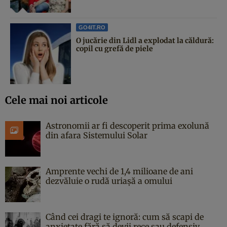
GO4IT.RO
O jucărie din Lidl a explodat la căldură:
copil cu grefă de piele
Cele mai noi articole
Astronomii ar fi descoperit prima exolună
din afara Sistemului Solar
Amprente vechi de 1,4 milioane de ani
dezvăluie o rudă uriașă a omului
Când cei dragi te ignoră: cum să scapi de
anxietate fără să devii rece sau defensiv