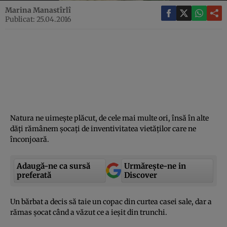
Marina Manastîrlî
Publicat: 25.04.2016
Natura ne uimeşte plăcut, de cele mai multe ori, însă în alte
dăţi rămânem şocaţi de inventivitatea vietăţilor care ne
înconjoară.
Adaugă-ne ca sursă
Urmărește-ne in
preferată
Discover
Un bărbat a decis să taie un copac din curtea casei sale, dar a
rămas şocat când a văzut ce a ieşit din trunchi.