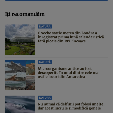
Iți recomandăm
NATURĂ
O veche stație meteo din Londra a
înregistrat prima lună calendaristică
fără ploaie din 1871 încoace
NATURĂ
Microorganisme antice au fost
descoperite în unul dintre cele mai
ostile locuri din Antarctica
NATURĂ
Nu numai că delfinii pot folosi unelte,
dar acest lucru le și modifică genele