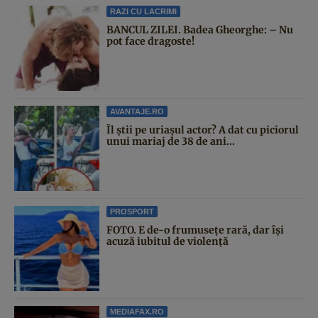
RAZI CU LACRIMI
BANCUL ZILEI. Badea Gheorghe: – Nu
pot face dragoste!
AVANTAJE.RO
Îl știi pe uriașul actor? A dat cu piciorul
unui mariaj de 38 de ani...
PROSPORT
FOTO. E de-o frumusețe rară, dar își
acuză iubitul de violență
MEDIAFAX.RO