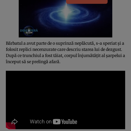
Bărbatul a avut parte de o suprinză neplăcută, s-a speriat şi a
folosit replici necenzurate care descriu starea lui de dezgust.
După ce trunchiul a fost tăiat, corpul înjumătăţit al şarpelui a
început să se prelingă afară.