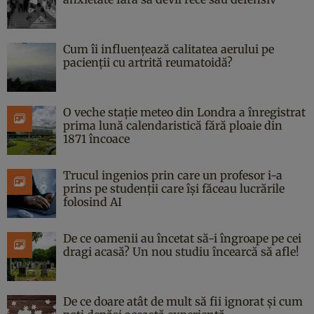
Cum îi influențează calitatea aerului pe
pacienții cu artrită reumatoidă?
O veche stație meteo din Londra a înregistrat
prima lună calendaristică fără ploaie din
1871 încoace
Trucul ingenios prin care un profesor i-a
prins pe studenții care își făceau lucrările
folosind AI
De ce oamenii au încetat să-i îngroape pe cei
dragi acasă? Un nou studiu încearcă să afle!
De ce doare atât de mult să fii ignorat și cum