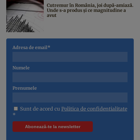
Cutremur în România, joi după-amiază.
Unde s-a produs și ce magnitudine a
avut
Adresa de email*
Numele
Prenumele
Sunt de acord cu
Politica de confidentialitate
*