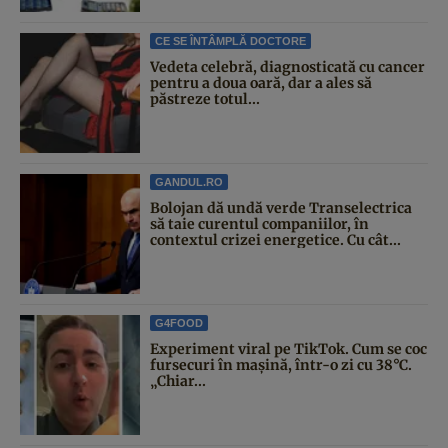
CE SE ÎNTÂMPLĂ DOCTORE
Vedeta celebră, diagnosticată cu cancer
pentru a doua oară, dar a ales să
păstreze totul...
GANDUL.RO
Bolojan dă undă verde Transelectrica
să taie curentul companiilor, în
contextul crizei energetice. Cu cât...
G4FOOD
Experiment viral pe TikTok. Cum se coc
fursecuri în mașină, într-o zi cu 38°C.
„Chiar...