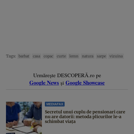
Tags:
barbat
casa
copac
curte
lemn
natura
sarpe
vizuina
Urmărește DESCOPERĂ.ro pe
Google News
Google Showcase
și
MEDIAFAX
Secretul unui cuplu de pensionari care
nu are datorii: metoda plicurilor le-a
schimbat viața