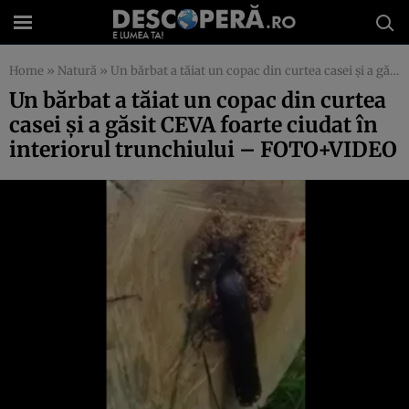
Home
»
Natură
»
Un bărbat a tăiat un copac din curtea casei şi a găsit CEVA foarte ciudat în interiorul trunchiului – FOTO+VIDEO
Un bărbat a tăiat un copac din curtea
casei şi a găsit CEVA foarte ciudat în
interiorul trunchiului – FOTO+VIDEO