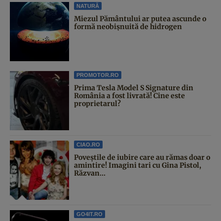
NATURĂ
Miezul Pământului ar putea ascunde o
formă neobișnuită de hidrogen
PROMOTOR.RO
Prima Tesla Model S Signature din
România a fost livrată! Cine este
proprietarul?
CIAO.RO
Poveştile de iubire care au rămas doar o
amintire! Imagini tari cu Gina Pistol,
Răzvan...
GO4IT.RO