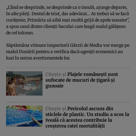
„Când se desprinde, se desprinde ca o insulă, ajunge departe,
în alte părţi. Destul de trist, dar adevărat… Ar trebui să se facă
curăţenie, Primăria să aibă mai multă grijă de apele noastre”,
a spus unul dintre clienţii bacului care leagă malul gălăţean
de cel tulcean.
Săptămâna viitoare inspectorii Gărzii de Mediu vor merge pe
malul Dunării pentru a verifica dacă agenţii economici au
luat în serios avertismentele lor.
Citeşte şi
Plajele româneşti sunt
sufocate de mucuri de ţigară şi
gunoaie
Citeşte şi
Pericolul ascuns din
sticlele de plastic. Un studiu a scos la
iveală că acestea contribuie la
creşterea ratei mortalităţii