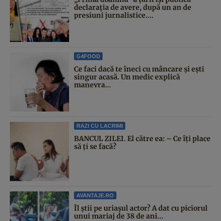
declarația de avere, după un an de
presiuni jurnalistice....
G4FOOD
Ce faci dacă te îneci cu mâncare și ești
singur acasă. Un medic explică
manevra...
RAZI CU LACRIMI
BANCUL ZILEI. El către ea: – Ce îți place
să ți se facă?
AVANTAJE.RO
Îl știi pe uriașul actor? A dat cu piciorul
unui mariaj de 38 de ani...