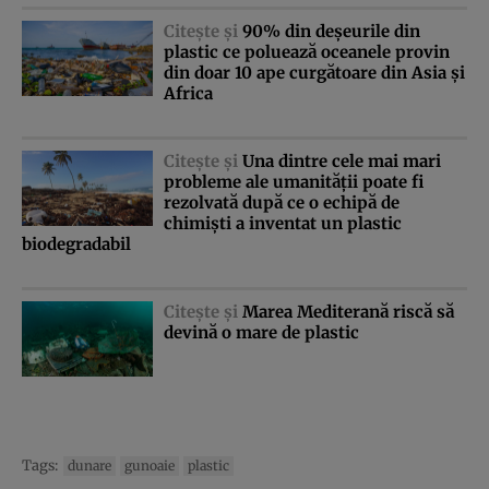
Citeşte şi
90% din deşeurile din
plastic ce poluează oceanele provin
din doar 10 ape curgătoare din Asia şi
Africa
Citeşte şi
Una dintre cele mai mari
probleme ale umanităţii poate fi
rezolvată după ce o echipă de
chimişti a inventat un plastic
biodegradabil
Citeşte şi
Marea Mediterană riscă să
devină o mare de plastic
Tags:
dunare
gunoaie
plastic