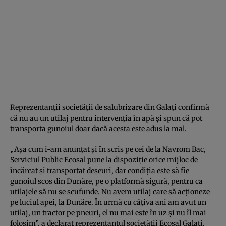
Reprezentanţii societăţii de salubrizare din Galaţi confirmă
că nu au un utilaj pentru intervenţia în apă şi spun că pot
transporta gunoiul doar dacă acesta este adus la mal.
„Aşa cum i-am anunţat şi în scris pe cei de la Navrom Bac,
Serviciul Public Ecosal pune la dispoziţie orice mijloc de
încărcat şi transportat deşeuri, dar condiţia este să fie
gunoiul scos din Dunăre, pe o platformă sigură, pentru ca
utilajele să nu se scufunde. Nu avem utilaj care să acţioneze
pe luciul apei, la Dunăre. În urmă cu câţiva ani am avut un
utilaj, un tractor pe pneuri, el nu mai este în uz şi nu îl mai
folosim”, a declarat reprezentantul societăţii Ecosal Galaţi,