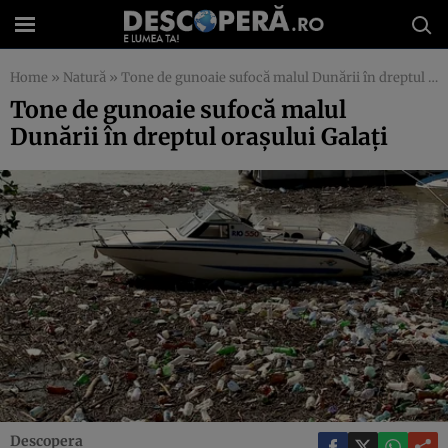
Home
»
Natură
»
Tone de gunoaie sufocă malul Dunării în dreptul oraşului Galaţi
Tone de gunoaie sufocă malul
Dunării în dreptul oraşului Galaţi
Descopera