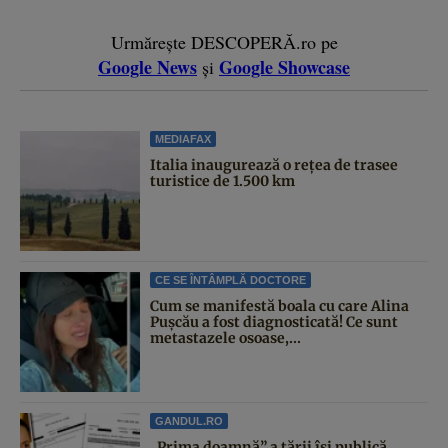
Urmărește DESCOPERĂ.ro pe
Google News
Google Showcase
și
MEDIAFAX
Italia inaugurează o rețea de trasee
turistice de 1.500 km
CE SE ÎNTÂMPLĂ DOCTORE
Cum se manifestă boala cu care Alina
Pușcău a fost diagnosticată! Ce sunt
metastazele osoase,...
GANDUL.RO
„Prima doamnă” a țării își publică