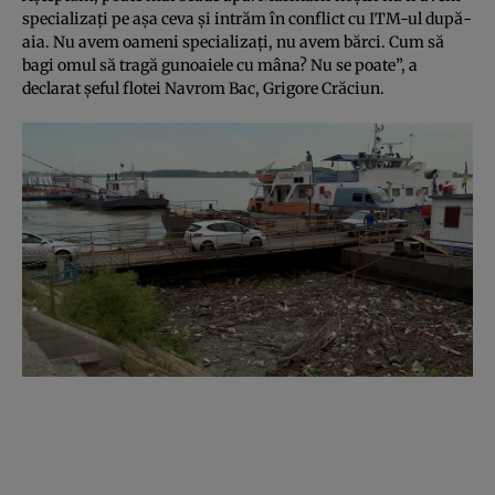
specializaţi pe aşa ceva şi intrăm în conflict cu ITM-ul după-
aia. Nu avem oameni specializaţi, nu avem bărci. Cum să
bagi omul să tragă gunoaiele cu mâna? Nu se poate”, a
declarat şeful flotei Navrom Bac, Grigore Crăciun.