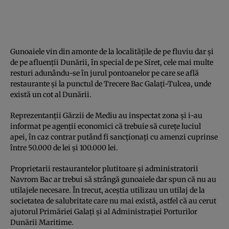
Gunoaiele vin din amonte de la localităţile de pe fluviu dar şi
de pe afluenţii Dunării, în special de pe Siret, cele mai multe
resturi adunându-se în jurul pontoanelor pe care se află
restaurante şi la punctul de Trecere Bac Galaţi-Tulcea, unde
există un cot al Dunării.
Reprezentanţii Gărzii de Mediu au inspectat zona şi i-au
informat pe agenţii economici că trebuie să cureţe luciul
apei, în caz contrar putând fi sancţionaţi cu amenzi cuprinse
între 50.000 de lei şi 100.000 lei.
Proprietarii restaurantelor plutitoare şi administratorii
Navrom Bac ar trebui să strângă gunoaiele dar spun că nu au
utilajele necesare. În trecut, aceştia utilizau un utilaj de la
societatea de salubritate care nu mai există, astfel că au cerut
ajutorul Primăriei Galaţi şi al Administraţiei Porturilor
Dunării Maritime.