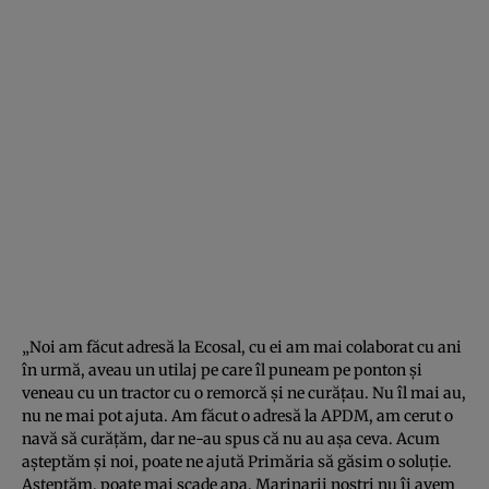
„Noi am făcut adresă la Ecosal, cu ei am mai colaborat cu ani
în urmă, aveau un utilaj pe care îl puneam pe ponton şi
veneau cu un tractor cu o remorcă şi ne curăţau. Nu îl mai au,
nu ne mai pot ajuta. Am făcut o adresă la APDM, am cerut o
navă să curăţăm, dar ne-au spus că nu au aşa ceva. Acum
aşteptăm şi noi, poate ne ajută Primăria să găsim o soluţie.
Aşteptăm, poate mai scade apa. Marinarii noştri nu îi avem