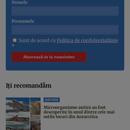
Numele
Prenumele
Sunt de acord cu
Politica de confidentialitate
*
Iți recomandăm
NATURĂ
Microorganisme antice au fost
descoperite în unul dintre cele mai
ostile locuri din Antarctica