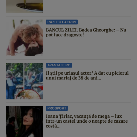
RAZI CU LACRIMI
BANCUL ZILEI. Badea Gheorghe: – Nu
pot face dragoste!
AVANTAJE.RO
Îl știi pe uriașul actor? A dat cu piciorul
unui mariaj de 38 de ani...
PROSPORT
Ioana Țiriac, vacanță de mega – lux
într-un castel unde o noapte de cazare
costă...