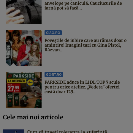
anvelope pe caniculă. Cauciucurile de
iarnă pot să facă...
CIAO.RO
Poveştile de iubire care au rămas doar o
amintire! Imagini tari cu Gina Pistol,
Răzvan...
GO4IT.RO
PARKSIDE aduce în LIDL TOP 7 scule
pentru orice atelier. „Vedeta” ofertei
costă doar 129...
Cele mai noi articole
Cum să înveți toleranța la suferință.