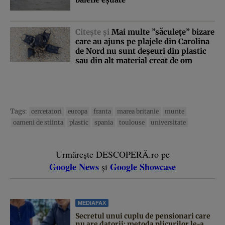
Citeşte şi
Mai multe ”săculeţe” bizare
care au ajuns pe plajele din Carolina
de Nord nu sunt deşeuri din plastic
sau din alt material creat de om
Tags:
cercetatori
europa
franta
marea britanie
munte
oameni de stiinta
plastic
spania
toulouse
universitate
Urmărește DESCOPERĂ.ro pe
Google News
Google Showcase
și
MEDIAFAX
Secretul unui cuplu de pensionari care
nu are datorii: metoda plicurilor le-a