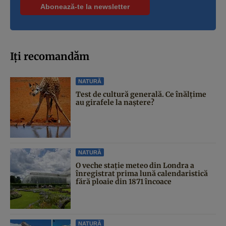
Iți recomandăm
NATURĂ
Test de cultură generală. Ce înălțime
au girafele la naștere?
NATURĂ
O veche stație meteo din Londra a
înregistrat prima lună calendaristică
fără ploaie din 1871 încoace
NATURĂ