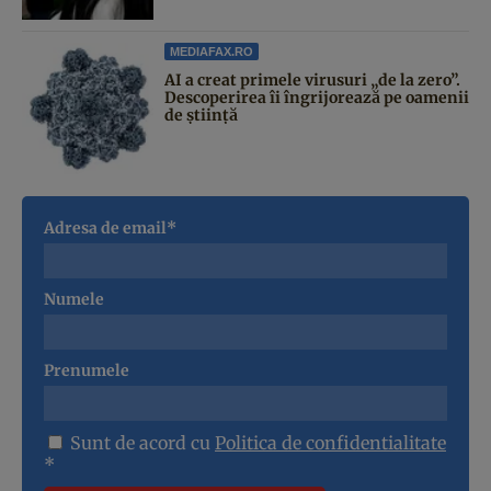
MEDIAFAX.RO
AI a creat primele virusuri „de la zero”.
Descoperirea îi îngrijorează pe oamenii
de știință
Adresa de email*
Numele
Prenumele
Sunt de acord cu
Politica de confidentialitate
*