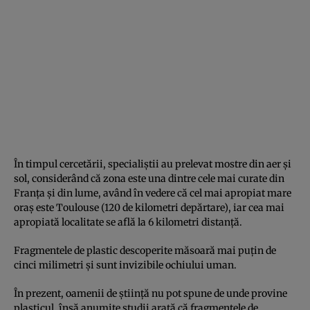
În timpul cercetării, specialiştii au prelevat mostre din aer şi
sol, considerând că zona este una dintre cele mai curate din
Franţa şi din lume, având în vedere că cel mai apropiat mare
oraş este Toulouse (120 de kilometri depărtare), iar cea mai
apropiată localitate se află la 6 kilometri distanţă.
Fragmentele de plastic descoperite măsoară mai puţin de
cinci milimetri şi sunt invizibile ochiului uman.
În prezent, oamenii de ştiinţă nu pot spune de unde provine
plasticul, însă anumite studii arată că fragmentele de