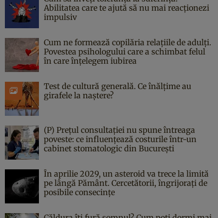
Abilitatea care te ajută să nu mai reacționezi
impulsiv
Cum ne formează copilăria relațiile de adulți.
Povestea psihologului care a schimbat felul
în care înțelegem iubirea
Test de cultură generală. Ce înălțime au
girafele la naștere?
(P) Prețul consultației nu spune întreaga
poveste: ce influențează costurile într-un
cabinet stomatologic din București
În aprilie 2029, un asteroid va trece la limită
pe lângă Pământ. Cercetătorii, îngrijorați de
posibile consecințe
Căldura îți fură somnul? Cum poți dormi mai