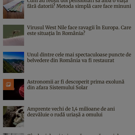
Cum au reușit doi pensionari să aibă o viață
fără datorii? Metoda simplă care face minuni
Virusul West Nile face ravagii în Europa. Care
este situația în România?
Unul dintre cele mai spectaculoase puncte de
belvedere din România va fi restaurat
Astronomii ar fi descoperit prima exolună
din afara Sistemului Solar
Amprente vechi de 1,4 milioane de ani
dezvăluie o rudă uriașă a omului