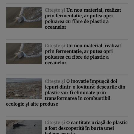
Citeşte şi
Un nou material, realizat
prin fermentaţie, ar putea opri
poluarea cu fibre de plastic a
oceanelor
Citeşte şi
Un nou material, realizat
prin fermentaţie, ar putea opri
poluarea cu fibre de plastic a
oceanelor
Citeşte şi
O inovaţie împuşcă doi
iepuri dintr-o lovitură: deşeurile din
plastic vor fi eliminate prin
transformarea în combustibil
ecologic şi alte produse
Citeşte şi
O cantitate uriaşă de plastic
a fost descoperită în burta unei
balene eşuate