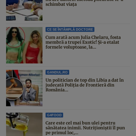
schimbat viața
CE SE ÎNTÂMPLĂ DOCTORE
Cum arată acum Julia Chelaru, fosta
membră a trupei Exotic! Și-a etalat
formele voluptoase, la...
GANDUL.RO
Un politician de top din Libia a dat în
judecată Poliția de Frontieră din
România...
G4FOOD
Care este cel mai bun ulei pentru
sănătatea inimii. Nutriționiștii îl pun
pe primul loc,...