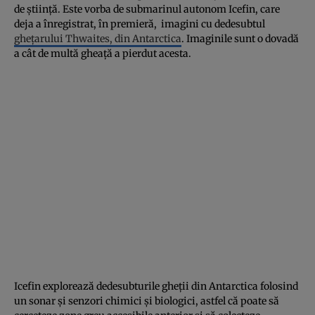
de ştiinţă. Este vorba de submarinul autonom Icefin, care
deja a înregistrat, în premieră, imagini cu dedesubtul
gheţarului Thwaites, din Antarctica
. Imaginile sunt o dovadă
a cât de multă gheaţă a pierdut acesta.
Icefin explorează dedesubturile gheţii din Antarctica folosind
un sonar şi senzori chimici şi biologici, astfel că poate să