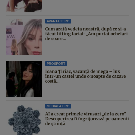
AVANTAJE.RO
Cum arată vedeta noastră, după ce și-a
făcut lifting facial: „Am purtat ochelari
de soare...
PROSPORT
Ioana Țiriac, vacanță de mega – lux
într-un castel unde o noapte de cazare
costă...
MEDIAFAX.RO
AI a creat primele virusuri „de la zero”.
Descoperirea îi îngrijorează pe oamenii
de știință