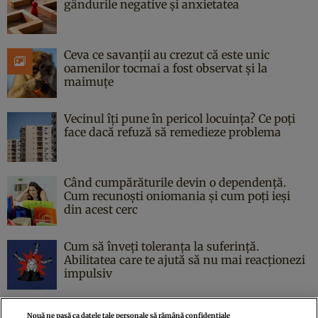
gândurile negative și anxietatea
Ceva ce savanții au crezut că este unic
oamenilor tocmai a fost observat și la
maimuțe
Vecinul îți pune în pericol locuința? Ce poți
face dacă refuză să remedieze problema
Când cumpărăturile devin o dependență.
Cum recunoști oniomania și cum poți ieși
din acest cerc
Cum să înveți toleranța la suferință.
Abilitatea care te ajută să nu mai reacționezi
impulsiv
Nouă ne pasă ca datele tale personale să rămână confidențiale