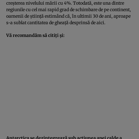
creşterea nivelului mării cu 4%. Totodată, este una dintre
regiunile cu cel mai rapid grad de schimbare de pe continent,
oamenii de ştiinţă estimând că, în ultimii 30 de ani, aproape
s-a sublat cantitatea de gheaţă desprinsă de aici.
Vă recomandăm să citiţi şi:
Antarctica se dezintegrează sub acţiunea apei calde a