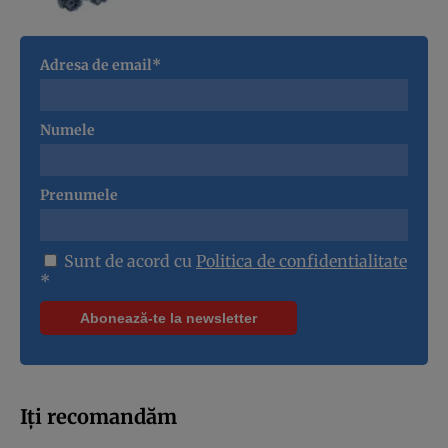
Adresa de email*
Numele
Prenumele
Sunt de acord cu
Politica de confidentialitate
*
Iți recomandăm