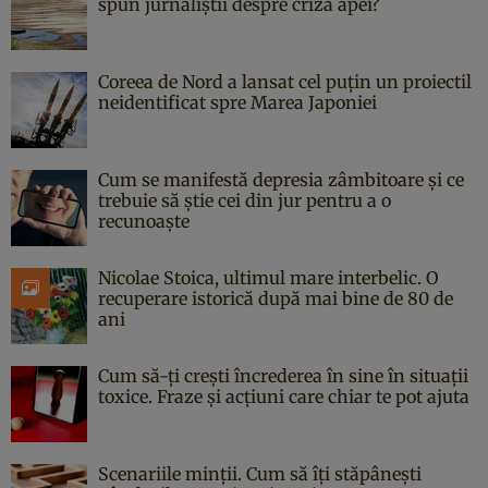
spun jurnaliștii despre criza apei?
Coreea de Nord a lansat cel puțin un proiectil
neidentificat spre Marea Japoniei
Cum se manifestă depresia zâmbitoare și ce
trebuie să știe cei din jur pentru a o
recunoaște
Nicolae Stoica, ultimul mare interbelic. O
recuperare istorică după mai bine de 80 de
ani
Cum să-ți crești încrederea în sine în situații
toxice. Fraze și acțiuni care chiar te pot ajuta
Scenariile minții. Cum să îți stăpânești