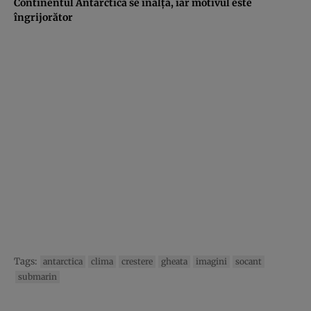
Continentul Antarctica se înalţă, iar motivul este
îngrijorător
Tags:
antarctica
clima
crestere
gheata
imagini
socant
submarin