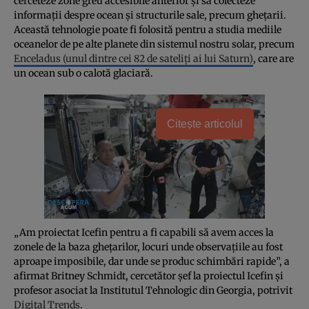
cerceteze zone greu accesibile anterior şi să colecteze
informaţii despre ocean şi structurile sale, precum gheţarii.
Această tehnologie poate fi folosită pentru a studia mediile
oceanelor de pe alte planete din sistemul nostru solar, precum
Enceladus (unul dintre cei 82 de sateliţi ai lui Saturn)
, care are
un ocean sub o calotă glaciară.
Citește articolul
„Am proiectat Icefin pentru a fi capabili să avem acces la
zonele de la baza gheţarilor, locuri unde observaţiile au fost
aproape imposibile, dar unde se produc schimbări rapide”, a
afirmat Britney Schmidt, cercetător şef la proiectul Icefin şi
profesor asociat la Institutul Tehnologic din Georgia, potrivit
Digital Trends
.