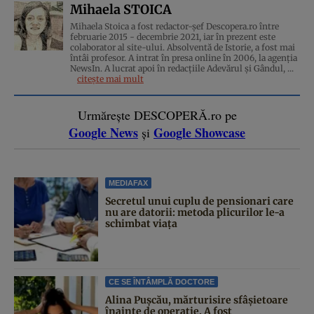
Mihaela STOICA
Mihaela Stoica a fost redactor-șef Descopera.ro între
februarie 2015 - decembrie 2021, iar în prezent este
colaborator al site-ului. Absolventă de Istorie, a fost mai
întâi profesor. A intrat în presa online în 2006, la agenţia
NewsIn. A lucrat apoi în redacţiile Adevărul şi Gândul, ...
citește mai mult
Urmărește DESCOPERĂ.ro pe
Google News
Google Showcase
și
MEDIAFAX
Secretul unui cuplu de pensionari care
nu are datorii: metoda plicurilor le-a
schimbat viața
CE SE ÎNTÂMPLĂ DOCTORE
Alina Pușcău, mărturisire sfâșietoare
înainte de operație. A fost