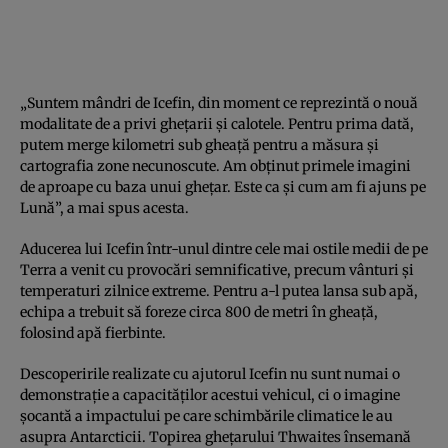
„Suntem mândri de Icefin, din moment ce reprezintă o nouă
modalitate de a privi gheţarii şi calotele. Pentru prima dată,
putem merge kilometri sub gheaţă pentru a măsura şi
cartografia zone necunoscute. Am obţinut primele imagini
de aproape cu baza unui gheţar. Este ca şi cum am fi ajuns pe
Lună”, a mai spus acesta.
Aducerea lui Icefin într-unul dintre cele mai ostile medii de pe
Terra a venit cu provocări semnificative, precum vânturi şi
temperaturi zilnice extreme. Pentru a-l putea lansa sub apă,
echipa a trebuit să foreze circa 800 de metri în gheaţă,
folosind apă fierbinte.
Descoperirile realizate cu ajutorul Icefin nu sunt numai o
demonstraţie a capacităţilor acestui vehicul, ci o imagine
şocantă a impactului pe care schimbările climatice le au
asupra Antarcticii. Topirea gheţarului Thwaites însemană