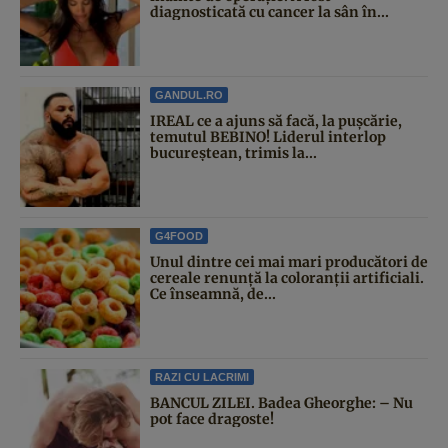
diagnosticată cu cancer la sân în...
GANDUL.RO
IREAL ce a ajuns să facă, la pușcărie,
temutul BEBINO! Liderul interlop
bucureștean, trimis la...
G4FOOD
Unul dintre cei mai mari producători de
cereale renunță la coloranții artificiali.
Ce înseamnă, de...
RAZI CU LACRIMI
BANCUL ZILEI. Badea Gheorghe: – Nu
pot face dragoste!