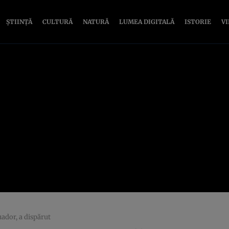
ȘTIINȚĂ
CULTURĂ
NATURĂ
LUMEA DIGITALĂ
ISTORIE
V
ador, a dispărut