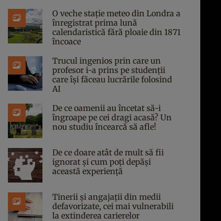
O veche stație meteo din Londra a
înregistrat prima lună
calendaristică fără ploaie din 1871
încoace
Trucul ingenios prin care un
profesor i-a prins pe studenții
care își făceau lucrările folosind
AI
De ce oamenii au încetat să-i
îngroape pe cei dragi acasă? Un
nou studiu încearcă să afle!
De ce doare atât de mult să fii
ignorat și cum poți depăși
această experiență
Tinerii și angajații din medii
defavorizate, cei mai vulnerabili
la extinderea carierelor