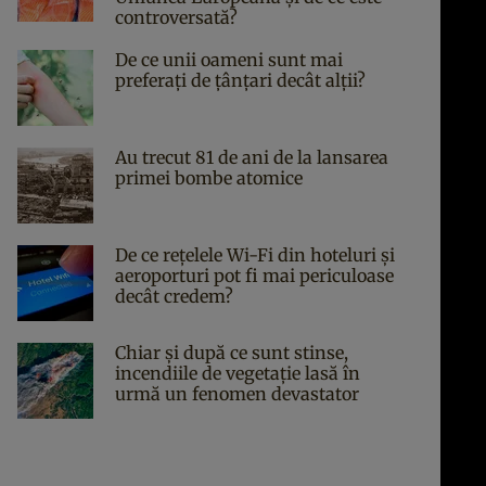
controversată?
De ce unii oameni sunt mai
preferați de țânțari decât alții?
Au trecut 81 de ani de la lansarea
primei bombe atomice
De ce rețelele Wi-Fi din hoteluri și
aeroporturi pot fi mai periculoase
decât credem?
Chiar și după ce sunt stinse,
incendiile de vegetație lasă în
urmă un fenomen devastator