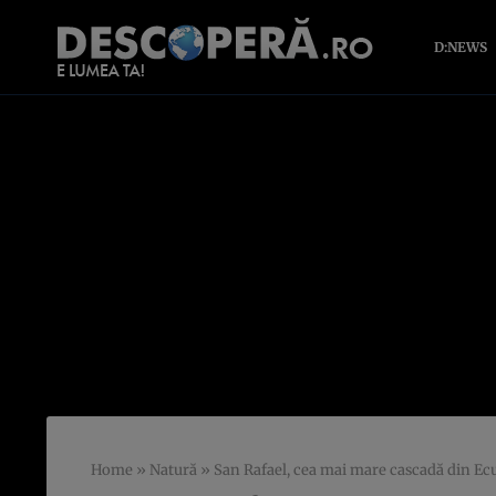
D:NEWS
Home
»
Natură
»
San Rafael, cea mai mare cascadă din Ecu