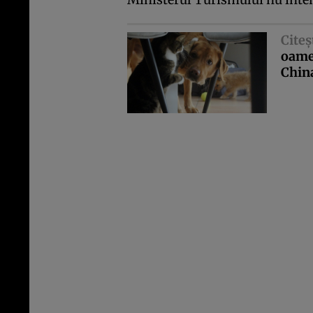
Citeş
oamen
Chin