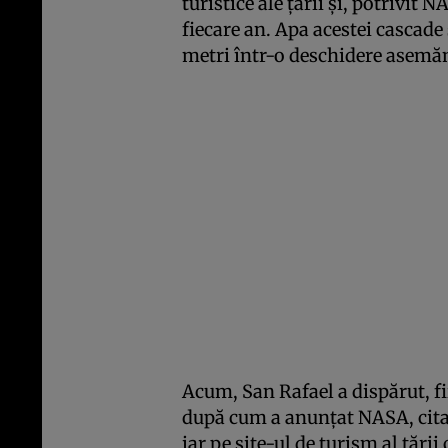
turistice ale ţării şi, potrivit
fiecare an. Apa acestei cascade 
metri într-o deschidere asemăn
Acum, San Rafael a dispărut, fii
după cum a anunţat NASA, cit
iar pe site-ul de turism al ţări