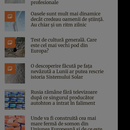
profesionale
Oasele sunt mult mai dinamice
decât credeau oamenii de știință.
Au chiar și un ritm zilnic
Test de cultură generală. Care
este cel mai vechi pod din
Europa?
O descoperire făcută pe fața
nevăzută a Lunii ar putea rescrie
istoria Sistemului Solar
Rusia rămâne fără televizoare
după ce singurul producător
autohton a intrat în faliment
Unde va fi construită cea mai
mare fermă de somon din
Uniunea Europeană și de ce este