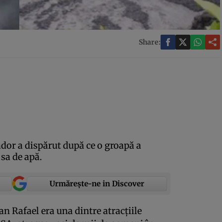
Share:
dor a dispărut după ce o groapă a
 sa de apă.
Urmărește-ne in Discover
an Rafael era una dintre atracţiile