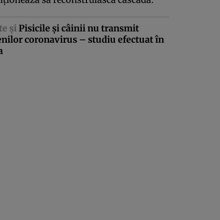
te şi
Pisicile şi câinii nu transmit
ilor coronavirus – studiu efectuat în
a