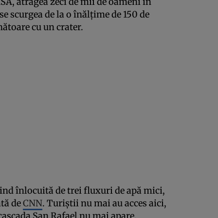
 NASA, atragea zeci de mii de oameni în
se scurgea de la o înălţime de 150 de
ătoare cu un crater.
nd înlocuită de trei fluxuri de apă mici,
ată de
CNN
. Turiştii nu mai au acces aici,
i cascada San Rafael nu mai apare.