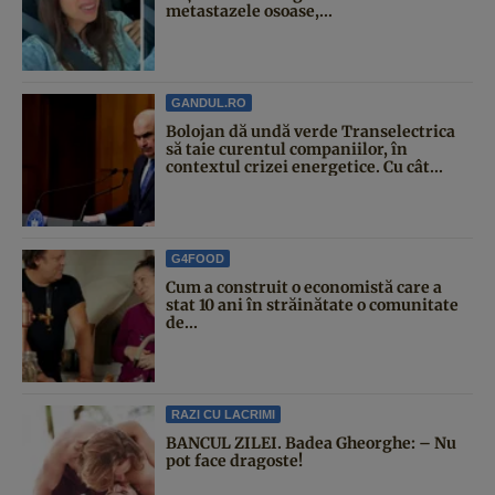
metastazele osoase,...
GANDUL.RO
Bolojan dă undă verde Transelectrica
să taie curentul companiilor, în
contextul crizei energetice. Cu cât...
G4FOOD
Cum a construit o economistă care a
stat 10 ani în străinătate o comunitate
de...
RAZI CU LACRIMI
BANCUL ZILEI. Badea Gheorghe: – Nu
pot face dragoste!