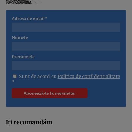
Adresa de email*
Numele
Prenumele
Sunt de acord cu
Politica de confidentialitate
*
Iți recomandăm