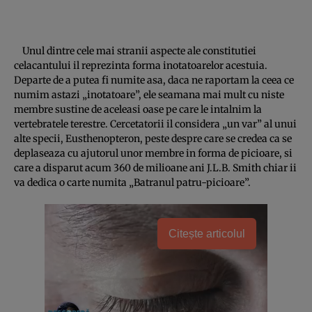
Unul dintre cele mai stranii aspecte ale constitutiei
celacantului il reprezinta forma inotatoarelor acestuia.
Departe de a putea fi numite asa, daca ne raportam la ceea ce
numim astazi „inotatoare”, ele seamana mai mult cu niste
membre sustine de aceleasi oase pe care le intalnim la
vertebratele terestre. Cercetatorii il considera „un var” al unui
alte specii, Eusthenopteron, peste despre care se credea ca se
deplaseaza cu ajutorul unor membre in forma de picioare, si
care a disparut acum 360 de milioane ani J.L.B. Smith chiar ii
va dedica o carte numita „Batranul patru-picioare”.
Citește articolul