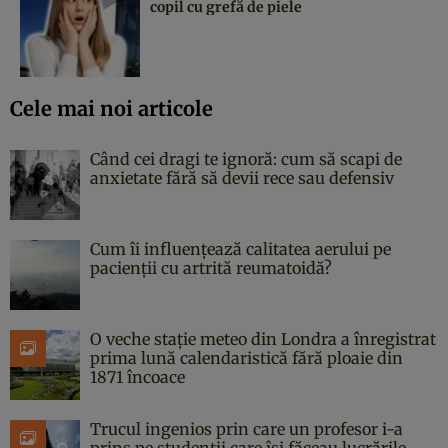
copil cu grefă de piele
Cele mai noi articole
Când cei dragi te ignoră: cum să scapi de
anxietate fără să devii rece sau defensiv
Cum îi influențează calitatea aerului pe
pacienții cu artrită reumatoidă?
O veche stație meteo din Londra a înregistrat
prima lună calendaristică fără ploaie din
1871 încoace
Trucul ingenios prin care un profesor i-a
prins pe studenții care își făceau lucrările