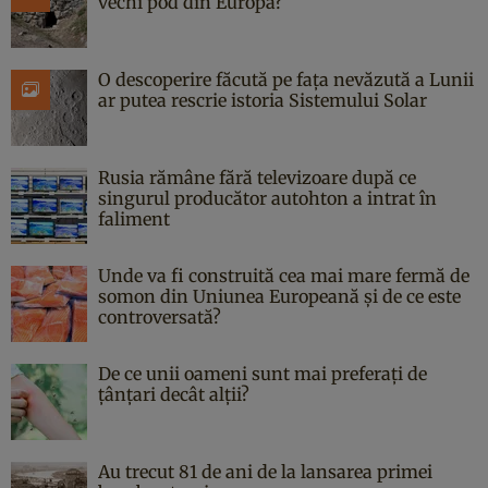
vechi pod din Europa?
O descoperire făcută pe fața nevăzută a Lunii
ar putea rescrie istoria Sistemului Solar
Rusia rămâne fără televizoare după ce
singurul producător autohton a intrat în
faliment
Unde va fi construită cea mai mare fermă de
somon din Uniunea Europeană și de ce este
controversată?
De ce unii oameni sunt mai preferați de
țânțari decât alții?
Au trecut 81 de ani de la lansarea primei