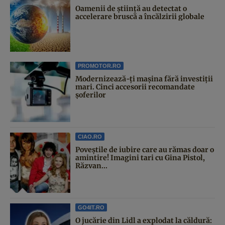
Oamenii de știință au detectat o
accelerare bruscă a încălzirii globale
PROMOTOR.RO
Modernizează-ți mașina fără investiții
mari. Cinci accesorii recomandate
șoferilor
CIAO.RO
Poveştile de iubire care au rămas doar o
amintire! Imagini tari cu Gina Pistol,
Răzvan...
GO4IT.RO
O jucărie din Lidl a explodat la căldură: