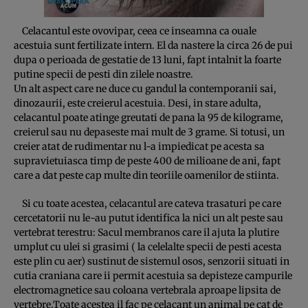
Celacantul este ovovipar, ceea ce inseamna ca ouale
acestuia sunt fertilizate intern. El da nastere la circa 26 de pui
dupa o perioada de gestatie de 13 luni, fapt intalnit la foarte
putine specii de pesti din zilele noastre.
Un alt aspect care ne duce cu gandul la contemporanii sai,
dinozaurii, este creierul acestuia. Desi, in stare adulta,
celacantul poate atinge greutati de pana la 95 de kilograme,
creierul sau nu depaseste mai mult de 3 grame. Si totusi, un
creier atat de rudimentar nu l-a impiedicat pe acesta sa
supravietuiasca timp de peste 400 de milioane de ani, fapt
care a dat peste cap multe din teoriile oamenilor de stiinta.
Si cu toate acestea, celacantul are cateva trasaturi pe care
cercetatorii nu le-au putut identifica la nici un alt peste sau
vertebrat terestru: Sacul membranos care il ajuta la plutire
umplut cu ulei si grasimi ( la celelalte specii de pesti acesta
este plin cu aer) sustinut de sistemul osos, senzorii situati in
cutia craniana care ii permit acestuia sa depisteze campurile
electromagnetice sau coloana vertebrala aproape lipsita de
vertebre.Toate acestea il fac pe celacant un animal pe cat de