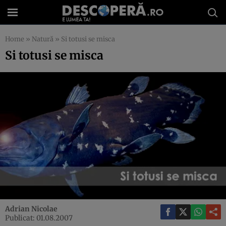
Home
»
Natură
»
Si totusi se misca
Si totusi se misca
Adrian Nicolae
Publicat: 01.08.2007