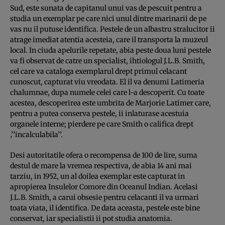
Sud, este sunata de capitanul unui vas de pescuit pentru a
studia un exemplar pe care nici unul dintre marinarii de pe
vas nu il putuse identifica. Pestele de un albastru stralucitor ii
atrage imediat atentia acesteia, care il transporta la muzeul
local. In ciuda apelurile repetate, abia peste doua luni pestele
va fi observat de catre un specialist, ihtiologul J.L.B. Smith,
cel care va cataloga exemplarul drept primul celacant
cunoscut, capturat viu vreodata. El il va denumi Latimeria
chalumnae, dupa numele celei care l-a descoperit. Cu toate
acestea, descoperirea este umbrita de Marjorie Latimer care,
pentru a putea conserva pestele, ii inlaturase acestuia
organele interne; pierdere pe care Smith o califica drept
‚’’incalculabila’’.
Desi autoritatile ofera o recompensa de 100 de lire, suma
destul de mare la vremea respectiva, de abia 14 ani mai
tarziu, in 1952, un al doilea exemplar este capturat in
apropierea Insulelor Comore din Oceanul Indian. Acelasi
J.L.B. Smith, a carui obsesie pentru celacanti il va urmari
toata viata, il identifica. De data aceasta, pestele este bine
conservat, iar specialistii ii pot studia anatomia.