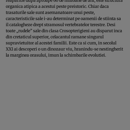
reaparitie dupa aproape 60 de milioane de ani, este structura
organica atipica a acestui peste preistoric. Chiar daca
trasaturile sale sunt asemanatoare unui peste,
caracteristicile sale i-au determinat pe oamenii de stiinta sa
il catalogheze drept stramosul vertebratelor terestre. Desi
toate „rudele” sale din clasa Crosopterigieni au disparut inca
din cretaticul superior, celacantul ramane singurul
supravietuitor al acestei familii. Este ca si cum, in secolul
XXI ai descoperi o un dinozaur viu, hranindu-se nestingherit
la marginea orasului, imun la schimbarile evolutiei.