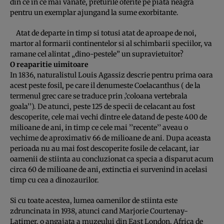
din ce in ce mai vanate, preturile oferite pe piata neagra
pentru un exemplar ajungand la sume exorbitante.
Atat de departe in timp si totusi atat de aproape de noi,
martor al formarii continentelor si al schimbarii speciilor, va
ramane cel alintat „dino-pestele” un supravietuitor?
O reaparitie uimitoare
In 1836, naturalistul Louis Agassiz descrie pentru prima oara
acest peste fosil, pe care il denumeste Coelacanthus ( de la
termenul grec care se traduce prin ‚’coloana vertebrala
goala’’). De atunci, peste 125 de specii de celacant au fost
descoperite, cele mai vechi dintre ele datand de peste 400 de
milioane de ani, in timp ce cele mai ’’recente’’ aveau o
vechime de aproximativ 66 de milioane de ani. Dupa aceasta
perioada nu au mai fost descoperite fosile de celacant, iar
oamenii de stiinta au concluzionat ca specia a disparut acum
circa 60 de milioane de ani, extinctia ei survenind in acelasi
timp cu cea a dinozaurilor.
Si cu toate acestea, lumea oamenilor de stiinta este
zdruncinata in 1938, atunci cand Marjorie Courtenay-
Latimer, o angajata a muzeului din East London, Africa de