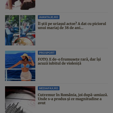
AVANTAJE.RO
Îl știi pe uriașul actor? A dat cu piciorul
unui mariaj de 38 de ani...
PROSPORT
FOTO. E de-o frumusețe rară, dar își
acuză iubitul de violență
MEDIAFAX.RO
Cutremur în România, joi după-amiază.
Unde s-a produs și ce magnitudine a
avut