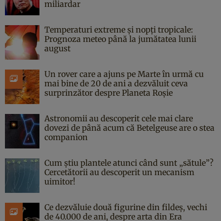
miliardar
Temperaturi extreme și nopți tropicale:
Prognoza meteo până la jumătatea lunii
august
Un rover care a ajuns pe Marte în urmă cu
mai bine de 20 de ani a dezvăluit ceva
surprinzător despre Planeta Roșie
Astronomii au descoperit cele mai clare
dovezi de până acum că Betelgeuse are o stea
companion
Cum știu plantele atunci când sunt „sătule”?
Cercetătorii au descoperit un mecanism
uimitor!
Ce dezvăluie două figurine din fildeș, vechi
de 40.000 de ani, despre arta din Era