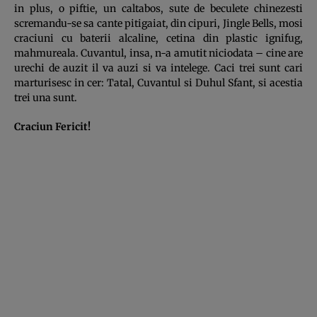
in plus, o piftie, un caltabos, sute de beculete chinezesti
scremandu-se sa cante pitigaiat, din cipuri, Jingle Bells, mosi
craciuni cu baterii alcaline, cetina din plastic ignifug,
mahmureala. Cuvantul, insa, n-a amutit niciodata – cine are
urechi de auzit il va auzi si va intelege. Caci trei sunt cari
marturisesc in cer: Tatal, Cuvantul si Duhul Sfant, si acestia
trei una sunt.
Craciun Fericit!