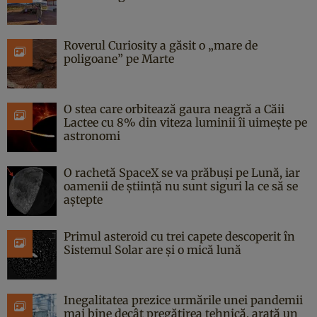
Roverul Curiosity a găsit o „mare de
poligoane” pe Marte
O stea care orbitează gaura neagră a Căii
Lactee cu 8% din viteza luminii îi uimește pe
astronomi
O rachetă SpaceX se va prăbuși pe Lună, iar
oamenii de știință nu sunt siguri la ce să se
aștepte
Primul asteroid cu trei capete descoperit în
Sistemul Solar are și o mică lună
Inegalitatea prezice urmările unei pandemii
mai bine decât pregătirea tehnică, arată un