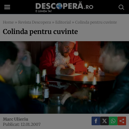
Home
»
Revista Descopera
»
Editorial
»
Colinda pentru cuvinte
Colinda pentru cuvinte
Marc Ulieriu
Publicat: 12.01.2007