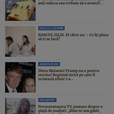
poți mânca sau trebuie să o arunci?...
RAZI CU LACRIMI
BANCUL ZILEI. El către ea: – Ce îți place
să ți se facă?
AVANTAJE.RO
Dieta Melaniei Trump nu e pentru
oricine! Regimul strict pe care îl
urmează zilnic i-a...
PROSPORT
Prezentatoarea TV, postare despre o
plajă de nudiști: „Bine te-am găsit,