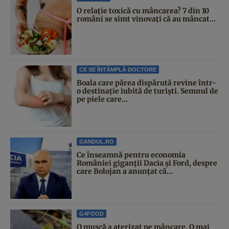
O relație toxică cu mâncarea? 7 din 10
români se simt vinovați că au mâncat...
CE SE ÎNTÂMPLĂ DOCTORE
Boala care părea dispărută revine într-
o destinație iubită de turiști. Semnul de
pe piele care...
GANDUL.RO
Ce înseamnă pentru economia
României giganții Dacia și Ford, despre
care Bolojan a anunțat că...
G4FOOD
O muscă a aterizat pe mâncare. O mai