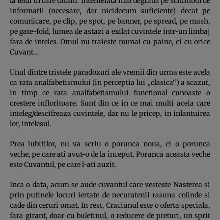
la felul in care uitam. Intemeiata mai degraba pe schimbul de
informatii (necesare, dar nicidecum suficiente) decat pe
comunicare, pe clip, pe spot, pe banner, pe spread, pe mash,
pe gate-fold, lumea de astazi a exilat cuvintele intr-un limbaj
fara de inteles. Omul nu traieste numai cu paine, ci cu orice
Cuvant…
Unul dintre tristele paradoxuri ale vremii din urma este acela
ca rata analfabetismului (in perceptia lui „clasica“) a scazut,
in timp ce rata analfabetismului functional cunoaste o
crestere infloritoare. Sunt din ce in ce mai multi aceia care
inteleg/descifreaza cuvintele, dar nu le pricep, in inlantuirea
lor, intelesul.
Prea iubitilor, nu va scriu o porunca noua, ci o porunca
veche, pe care ati avut-o de la inceput. Porunca aceasta veche
este Cuvantul, pe care l-ati auzit.
Inca o data, acum se aude cuvantul care vesteste Nasterea si
prin putinele locuri iertate de necuratenii rasuna colinde si
cade din ceruri omat. In rest, Craciunul este o oferta speciala,
fara girant, doar cu buletinul, o reducere de preturi, un sprit