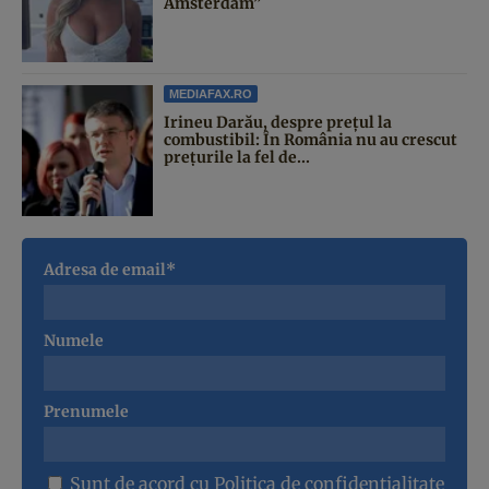
Amsterdam”
MEDIAFAX.RO
Irineu Darău, despre prețul la
combustibil: În România nu au crescut
prețurile la fel de...
Adresa de email*
Numele
Prenumele
Sunt de acord cu
Politica de confidentialitate