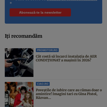
*
Iți recomandăm
PROMOTOR.RO
Cât costă să încarci instalația de AER
CONDIȚIONAT a mașinii în 2026?
CIAO.RO
Poveştile de iubire care au rămas doar o
amintire! Imagini tari cu Gina Pistol,
Răzvan...