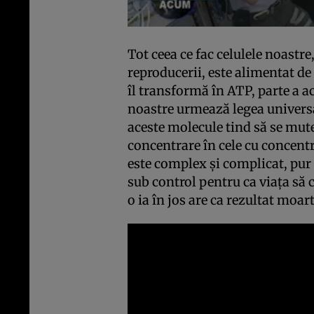
Tot ceea ce fac celulele noastre,
reproducerii, este alimentat de
îl transformă în ATP, parte a a
noastre urmează legea universa
aceste molecule tind să se mut
concentrare în cele cu concentr
este complex şi complicat, pur 
sub control pentru ca viaţa să 
o ia în jos are ca rezultat moar