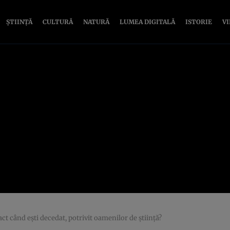
ȘTIINȚĂ
CULTURĂ
NATURĂ
LUMEA DIGITALĂ
ISTORIE
V
t când eşti decedat, potrivit oamenilor de ştiinţă?