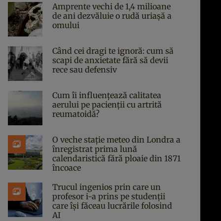
Amprente vechi de 1,4 milioane
de ani dezvăluie o rudă uriașă a
omului
Când cei dragi te ignoră: cum să
scapi de anxietate fără să devii
rece sau defensiv
Cum îi influențează calitatea
aerului pe pacienții cu artrită
reumatoidă?
O veche stație meteo din Londra a
înregistrat prima lună
calendaristică fără ploaie din 1871
încoace
Trucul ingenios prin care un
profesor i-a prins pe studenții
care își făceau lucrările folosind
AI