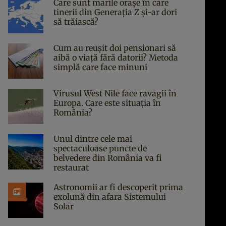
Care sunt marile orașe în care
tinerii din Generația Z și-ar dori
să trăiască?
Cum au reușit doi pensionari să
aibă o viață fără datorii? Metoda
simplă care face minuni
Virusul West Nile face ravagii în
Europa. Care este situația în
România?
Unul dintre cele mai
spectaculoase puncte de
belvedere din România va fi
restaurat
Astronomii ar fi descoperit prima
exolună din afara Sistemului
Solar