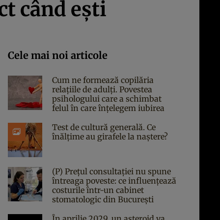
t când eşti
Cele mai noi articole
Cum ne formează copilăria
relațiile de adulți. Povestea
psihologului care a schimbat
felul în care înțelegem iubirea
Test de cultură generală. Ce
înălțime au girafele la naștere?
(P) Prețul consultației nu spune
întreaga poveste: ce influențează
costurile într-un cabinet
stomatologic din București
În aprilie 2029, un asteroid va