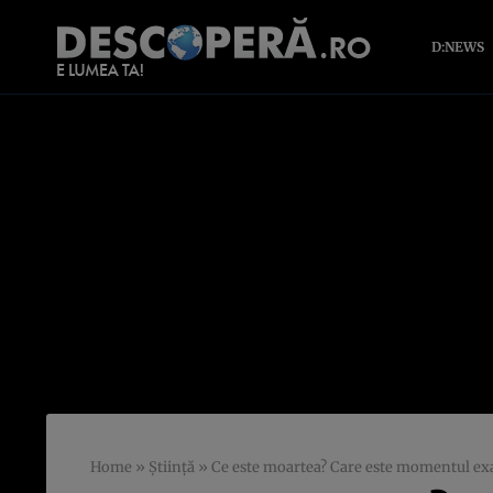
D:NEWS
Home
»
Știință
»
Ce este moartea? Care este momentul exac