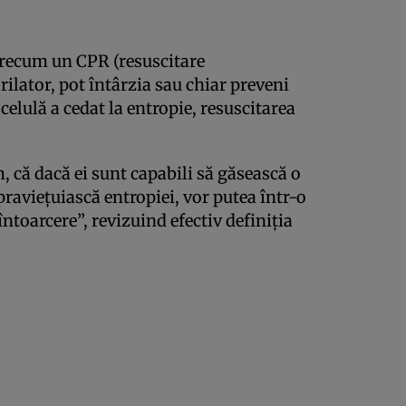
 precum un CPR (resuscitare
ilator, pot întârzia sau chiar preveni
celulă a cedat la entropie, resuscitarea
, că dacă ei sunt capabili să găsească o
pravieţuiască entropiei, vor putea într-o
ntoarcere”, revizuind efectiv definiţia