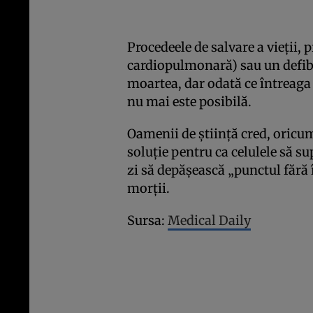
Procedeele de salvare a vieţii,
cardiopulmonară) sau un defibr
moartea, dar odată ce întreaga 
nu mai este posibilă.
Oamenii de ştiinţă cred, oricum
soluţie pentru ca celulele să su
zi să depăşească „punctul fără î
morţii.
Sursa:
Medical Daily