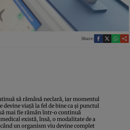
Share:
ontinuă să rămână neclară, iar momentul
e devine viaţă la fel de bine ca şi punctul
 să mai fie rămân într-o continuă
medical există, însă, o modalitate de a
 când un organism viu devine complet