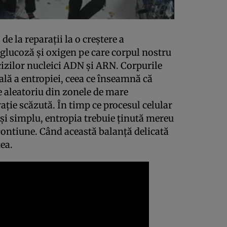
 de la reparaţii la o creştere a
 glucoză şi oxigen pe care corpul nostru
cizilor nucleici ADN şi ARN. Corpurile
lă a entropiei, ceea ce înseamnă că
e aleatoriu din zonele de mare
aţie scăzută. În timp ce procesul celular
şi simplu, entropia trebuie ţinută mereu
contiune. Când această balanţă delicată
tea.