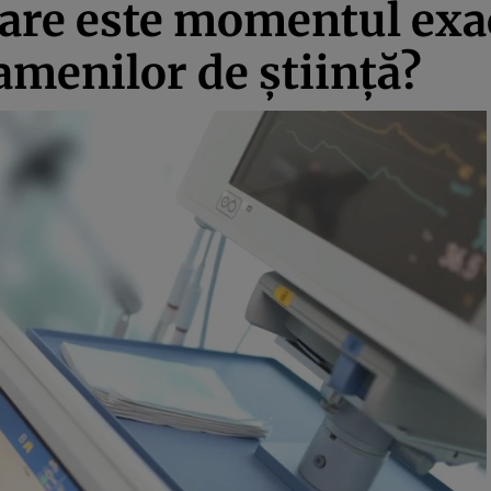
are este momentul exac
amenilor de ştiinţă?