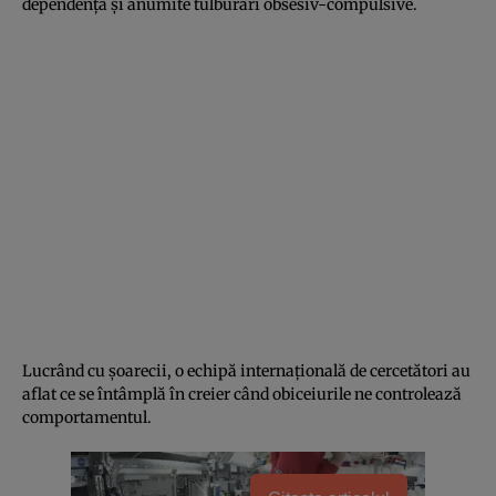
dependenţa şi anumite tulburări obsesiv-compulsive.
Lucrând cu şoarecii, o echipă internaţională de cercetători au
aflat ce se întâmplă în creier când obiceiurile ne controlează
comportamentul.