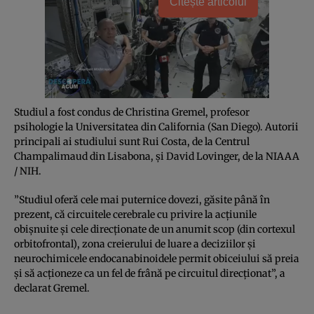
Citește articolul
Studiul a fost condus de Christina Gremel, profesor
psihologie la Universitatea din California (San Diego). Autorii
principali ai studiului sunt Rui Costa, de la Centrul
Champalimaud din Lisabona, şi David Lovinger, de la NIAAA
/ NIH.
”Studiul oferă cele mai puternice dovezi, găsite până în
prezent, că circuitele cerebrale cu privire la acţiunile
obişnuite şi cele direcţionate de un anumit scop (din cortexul
orbitofrontal), zona creierului de luare a deciziilor şi
neurochimicele endocanabinoidele permit obiceiului să preia
şi să acţioneze ca un fel de frână pe circuitul direcţionat”, a
declarat Gremel.