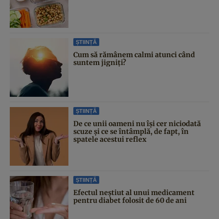
ȘTIINȚĂ
Cum să rămânem calmi atunci când
suntem jigniți?
ȘTIINȚĂ
De ce unii oameni nu își cer niciodată
scuze și ce se întâmplă, de fapt, în
spatele acestui reflex
ȘTIINȚĂ
Efectul neștiut al unui medicament
pentru diabet folosit de 60 de ani