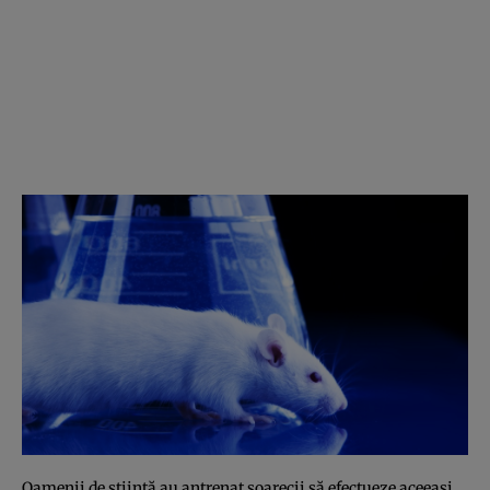
Oamenii de ştiinţă au antrenat şoarecii să efectueze aceeaşi