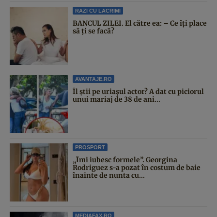
RAZI CU LACRIMI
BANCUL ZILEI. El către ea: – Ce îți place
să ți se facă?
AVANTAJE.RO
Îl știi pe uriașul actor? A dat cu piciorul
unui mariaj de 38 de ani...
PROSPORT
„Îmi iubesc formele”. Georgina
Rodriguez s-a pozat în costum de baie
înainte de nunta cu...
MEDIAFAX.RO