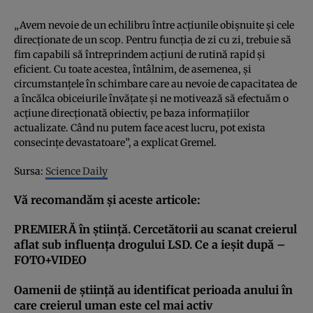
„Avem nevoie de un echilibru între acţiunile obişnuite şi cele
direcţionate de un scop. Pentru funcţia de zi cu zi, trebuie să
fim capabili să întreprindem acţiuni de rutină rapid şi
eficient. Cu toate acestea, întâlnim, de asemenea, şi
circumstanţele în schimbare care au nevoie de capacitatea de
a încălca obiceiurile învăţate şi ne motivează să efectuăm o
acţiune direcţionată obiectiv, pe baza informaţiilor
actualizate. Când nu putem face acest lucru, pot exista
consecinţe devastatoare”, a explicat Gremel.
Sursa:
Science Daily
Vă recomandăm şi aceste articole:
PREMIERĂ în ştiinţă. Cercetătorii au scanat creierul
aflat sub influenţa drogului LSD. Ce a ieşit după –
FOTO+VIDEO
Oamenii de ştiinţă au identificat perioada anului în
care creierul uman este cel mai activ