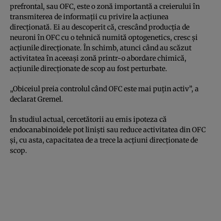
prefrontal, sau OFC, este o zonă importantă a creierului în
transmiterea de informaţii cu privire la acţiunea
direcţionată. Ei au descoperit că, crescând producţia de
neuroni în OFC cu o tehnică numită optogenetics, cresc şi
acţiunile direcţionate. În schimb, atunci când au scăzut
activitatea în aceeaşi zonă printr-o abordare chimică,
acţiunile direcţionate de scop au fost perturbate.
„Obiceiul preia controlul când OFC este mai puţin activ”, a
declarat Gremel.
În studiul actual, cercetătorii au emis ipoteza că
endocanabinoidele pot linişti sau reduce activitatea din OFC
şi, cu asta, capacitatea de a trece la acţiuni direcţionate de
scop.