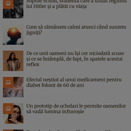
Sophie Scholl, studenta care a sfidat regimul
lui Hitler și a plătit cu viața
Cum să rămânem calmi atunci când suntem
jigniți?
De ce unii oameni nu își cer niciodată scuze
și ce se întâmplă, de fapt, în spatele acestui
reflex
Efectul neștiut al unui medicament pentru
diabet folosit de 60 de ani
Un prototip de ochelari le permite oamenilor
să vadă lumina infraroșie