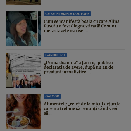
CE SE ÎNTÂMPLĂ DOCTORE
Cum se manifestă boala cu care Alina
Pușcău a fost diagnosticată! Ce sunt
metastazele osoase,...
GANDUL.RO
„Prima doamnă” a țării își publică
declarația de avere, după un an de
presiuni jurnalistice....
G4FOOD
Alimentele „rele” de la micul dejun la
care nu trebuie să renunți când vrei
să...