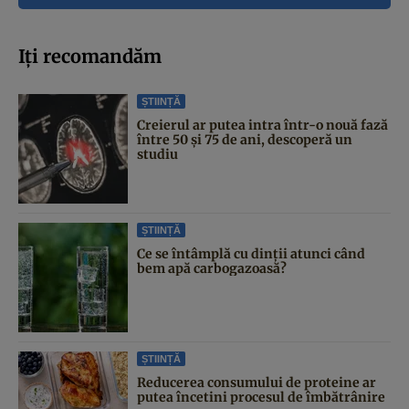
Iți recomandăm
ȘTIINȚĂ
Creierul ar putea intra într-o nouă fază
între 50 și 75 de ani, descoperă un
studiu
ȘTIINȚĂ
Ce se întâmplă cu dinții atunci când
bem apă carbogazoasă?
ȘTIINȚĂ
Reducerea consumului de proteine ar
putea încetini procesul de îmbătrânire