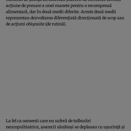
acţiune de presare a unei manete pentru o recompensă
alimentară, dar în două medii diferite. Aceste două medii
reprezentau dezvoltarea diferenţiată direcţionată de scop sau
de acţiuni obişnuite (de rutină).
La fel ca oamenii care nu suferă de tulburări
neuropsihiatrice, şoarecii sănătoşi se deplasau cu uşurinţă şi