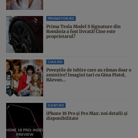
PROMOTOR.RO
Prima Tesla Model S Signature din
România a fost livrată! Cine este
proprietarul?
CIAO.RO
Poveştile de iubire care au rămas doar o
amintire! Imagini tari cu Gina Pistol,
Răzvan...
GO4IT.RO
iPhone 18 Pro și Pro Max: noi detalii și
disponibilitate