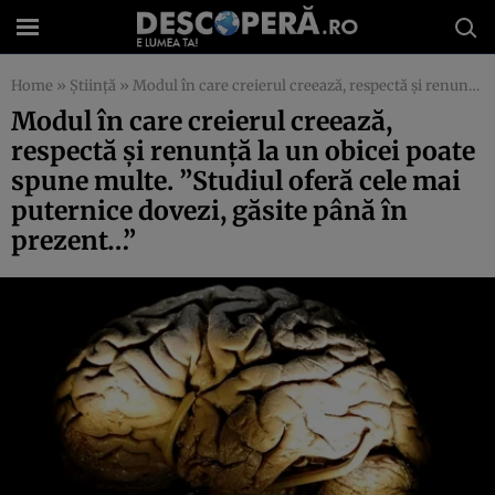
Home
»
Știință
»
Modul în care creierul creează, respectă şi renunţă la un obicei poate spune multe. ”Studiul oferă cele mai puternice dovezi, găsite până în prezent…”
Modul în care creierul creează,
respectă şi renunţă la un obicei poate
spune multe. ”Studiul oferă cele mai
puternice dovezi, găsite până în
prezent…”