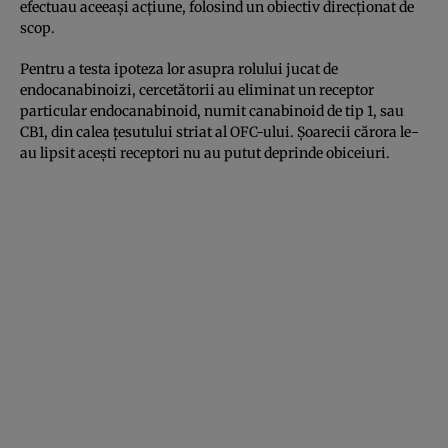
efectuau aceeaşi acţiune, folosind un obiectiv direcţionat de
scop.
Pentru a testa ipoteza lor asupra rolului jucat de
endocanabinoizi, cercetătorii au eliminat un receptor
particular endocanabinoid, numit canabinoid de tip 1, sau
CB1, din calea ţesutului striat al OFC-ului. Şoarecii cărora le-
au lipsit aceşti receptori nu au putut deprinde obiceiuri.