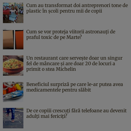
Cum au transformat doi antreprenori tone de
plastic în școli pentru mii de copii
Cum se vor proteja viitorii astronauți de
praful toxic de pe Marte?
Un restaurant care servește doar un singur
fel de mâncare și are doar 20 de locuri a
primit o stea Michelin
Beneficiul surpriză pe care le-ar putea avea
medicamentele pentru slăbit
De ce copiii crescuți fără telefoane au devenit
adulți mai fericiți?