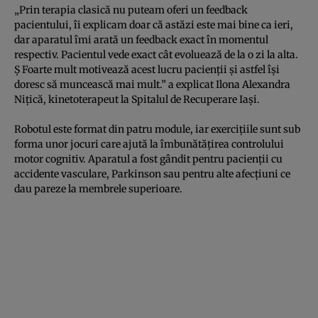
„Prin terapia clasică nu puteam oferi un feedback
pacientului, îi explicam doar că astăzi este mai bine ca ieri,
dar aparatul îmi arată un feedback exact în momentul
respectiv. Pacientul vede exact cât evoluează de la o zi la alta.
Ş Foarte mult motivează acest lucru pacienţii şi astfel îşi
doresc să muncească mai mult.” a explicat Ilona Alexandra
Niţică, kinetoterapeut la Spitalul de Recuperare Iaşi.
Robotul este format din patru module, iar exerciţiile sunt sub
forma unor jocuri care ajută la îmbunătăţirea controlului
motor cognitiv. Aparatul a fost gândit pentru pacienţii cu
accidente vasculare, Parkinson sau pentru alte afecţiuni ce
dau pareze la membrele superioare.