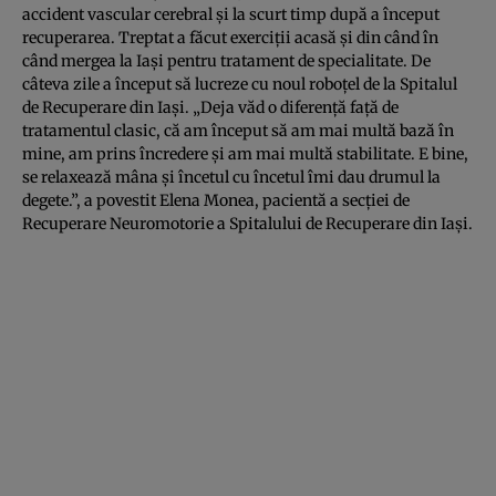
accident vascular cerebral şi la scurt timp după a început
recuperarea. Treptat a făcut exerciţii acasă şi din când în
când mergea la Iaşi pentru tratament de specialitate. De
câteva zile a început să lucreze cu noul roboţel de la Spitalul
de Recuperare din Iaşi. „Deja văd o diferenţă faţă de
tratamentul clasic, că am început să am mai multă bază în
mine, am prins încredere şi am mai multă stabilitate. E bine,
se relaxează mâna şi încetul cu încetul îmi dau drumul la
degete.”, a povestit Elena Monea, pacientă a secţiei de
Recuperare Neuromotorie a Spitalului de Recuperare din Iaşi.