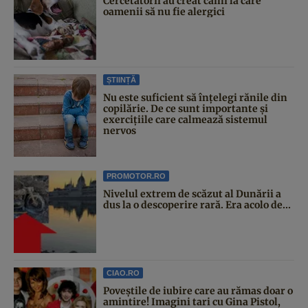
Cercetătorii au creat câini la care
oamenii să nu fie alergici
ȘTIINȚĂ
Nu este suficient să înțelegi rănile din
copilărie. De ce sunt importante și
exercițiile care calmează sistemul
nervos
PROMOTOR.RO
Nivelul extrem de scăzut al Dunării a
dus la o descoperire rară. Era acolo de...
CIAO.RO
Poveştile de iubire care au rămas doar o
amintire! Imagini tari cu Gina Pistol,