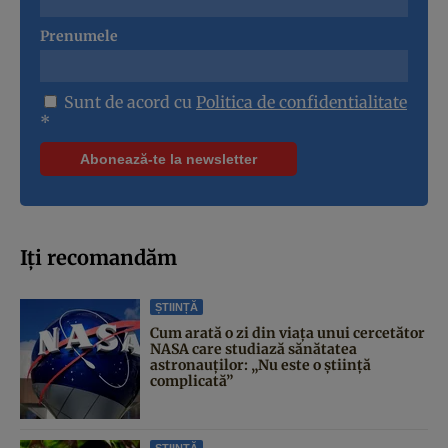
Prenumele
Sunt de acord cu
Politica de confidentialitate
*
Iți recomandăm
ȘTIINȚĂ
Cum arată o zi din viața unui cercetător
NASA care studiază sănătatea
astronauților: „Nu este o știință
complicată”
ȘTIINȚĂ