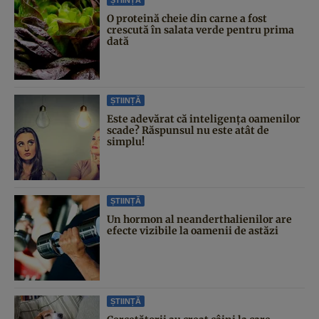
O proteină cheie din carne a fost
crescută în salata verde pentru prima
dată
ȘTIINȚĂ
Este adevărat că inteligența oamenilor
scade? Răspunsul nu este atât de
simplu!
ȘTIINȚĂ
Un hormon al neanderthalienilor are
efecte vizibile la oamenii de astăzi
ȘTIINȚĂ