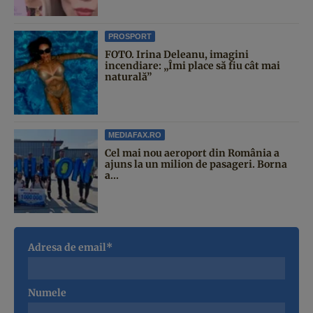
PROSPORT
FOTO. Irina Deleanu, imagini
incendiare: „Îmi place să fiu cât mai
naturală”
MEDIAFAX.RO
Cel mai nou aeroport din România a
ajuns la un milion de pasageri. Borna
a...
Adresa de email*
Numele