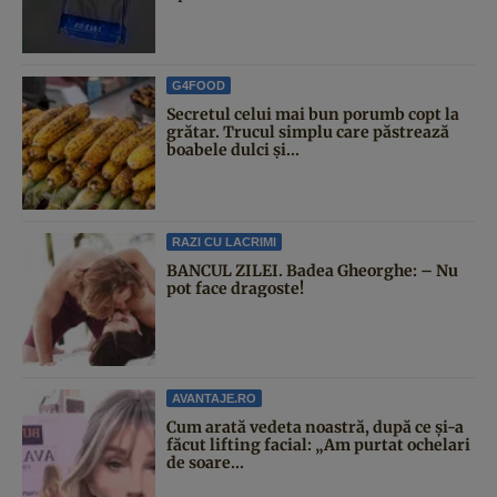
G4FOOD
Secretul celui mai bun porumb copt la
grătar. Trucul simplu care păstrează
boabele dulci și...
RAZI CU LACRIMI
BANCUL ZILEI. Badea Gheorghe: – Nu
pot face dragoste!
AVANTAJE.RO
Cum arată vedeta noastră, după ce și-a
făcut lifting facial: „Am purtat ochelari
de soare...