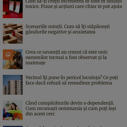
Cum să-ți crești încrederea în sine în situații
toxice. Fraze și acțiuni care chiar te pot ajuta
Scenariile minții. Cum să îți stăpânești
gândurile negative și anxietatea
Ceva ce savanții au crezut că este unic
oamenilor tocmai a fost observat și la
maimuțe
Vecinul îți pune în pericol locuința? Ce poți
face dacă refuză să remedieze problema
Când cumpărăturile devin o dependență.
Cum recunoști oniomania și cum poți ieși
din acest cerc