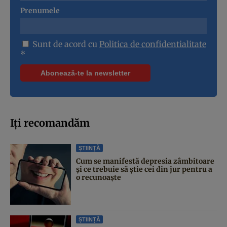
Prenumele
Sunt de acord cu
Politica de confidentialitate
*
Iți recomandăm
ȘTIINȚĂ
Cum se manifestă depresia zâmbitoare
și ce trebuie să știe cei din jur pentru a
o recunoaște
ȘTIINȚĂ