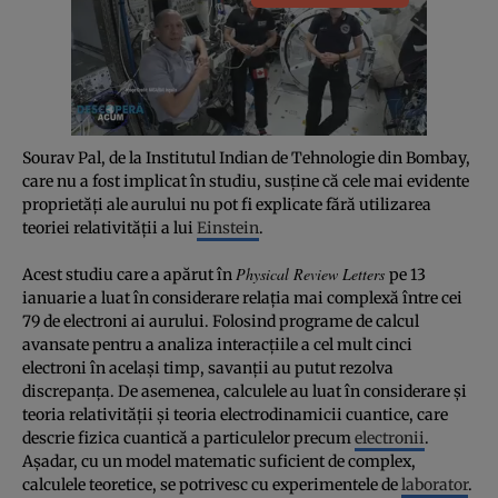
Sourav Pal, de la Institutul Indian de Tehnologie din Bombay,
care nu a fost implicat în studiu, susţine că cele mai evidente
proprietăţi ale aurului nu pot fi explicate fără utilizarea
teoriei relativităţii a lui
Einstein
.
Physical Review Letters
Acest studiu care a apărut în
pe 13
ianuarie a luat în considerare relaţia mai complexă între cei
79 de electroni ai aurului. Folosind programe de calcul
avansate pentru a analiza interacţiile a cel mult cinci
electroni în acelaşi timp, savanţii au putut rezolva
discrepanţa. De asemenea, calculele au luat în considerare şi
teoria relativităţii şi teoria electrodinamicii cuantice, care
descrie fizica cuantică a particulelor precum
electronii
.
Aşadar, cu un model matematic suficient de complex,
calculele teoretice, se potrivesc cu experimentele de
laborator
.