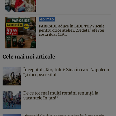
GO4IT.RO
PARKSIDE aduce în LIDL TOP 7 scule
pentru orice atelier. „Vedeta” ofertei
costă doar 129...
Cele mai noi articole
Începutul sfârşitului: Ziua în care Napoleon
îşi începea exilul
De ce tot mai mulți români renunță la
vacanțele în țară?