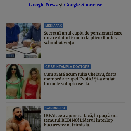
Google News
Google Showcase
și
MEDIAFAX
Secretul unui cuplu de pensionari care
nu are datorii: metoda plicurilor le-a
schimbat viața
CE SE ÎNTÂMPLĂ DOCTORE
Cum arată acum Julia Chelaru, fosta
membră a trupei Exotic! Și-a etalat
formele voluptoase, la...
GANDUL.RO
IREAL ce a ajuns să facă, la pușcărie,
temutul BEBINO! Liderul interlop
bucureștean, trimis la...