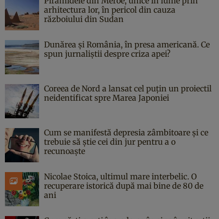
Piramidele din Meroe, unice în lume prin
arhitectura lor, în pericol din cauza
războiului din Sudan
Dunărea și România, în presa americană. Ce
spun jurnaliștii despre criza apei?
Coreea de Nord a lansat cel puțin un proiectil
neidentificat spre Marea Japoniei
Cum se manifestă depresia zâmbitoare și ce
trebuie să știe cei din jur pentru a o
recunoaște
Nicolae Stoica, ultimul mare interbelic. O
recuperare istorică după mai bine de 80 de
ani