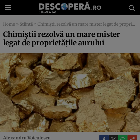
Home
»
Știință
»
Chimiştii rezolvă un mare mister legat de proprietăţile aurului
Chimiştii rezolvă un mare mister
legat de proprietăţile aurului
Alexandru Voiculescu