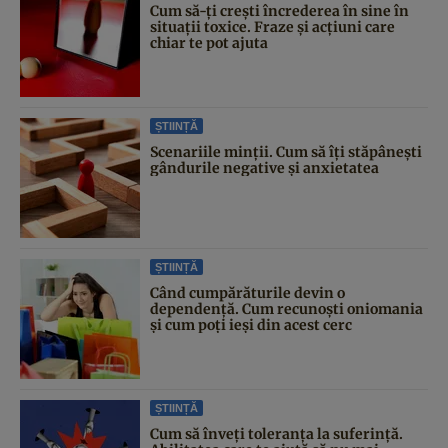
Cum să-ți crești încrederea în sine în
situații toxice. Fraze și acțiuni care
chiar te pot ajuta
ȘTIINȚĂ
Scenariile minții. Cum să îți stăpânești
gândurile negative și anxietatea
ȘTIINȚĂ
Când cumpărăturile devin o
dependență. Cum recunoști oniomania
și cum poți ieși din acest cerc
ȘTIINȚĂ
Cum să înveți toleranța la suferință.