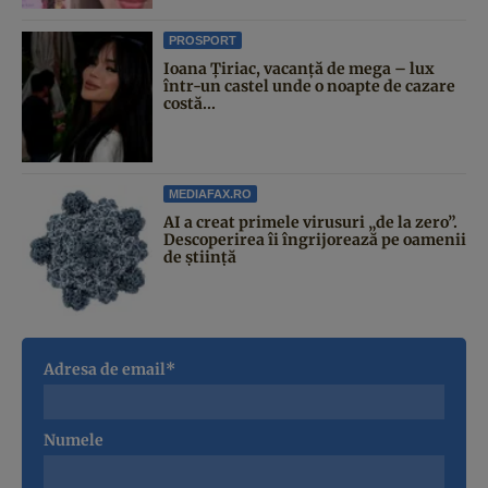
PROSPORT
Ioana Țiriac, vacanță de mega – lux
într-un castel unde o noapte de cazare
costă...
MEDIAFAX.RO
AI a creat primele virusuri „de la zero”.
Descoperirea îi îngrijorează pe oamenii
de știință
Adresa de email*
Numele