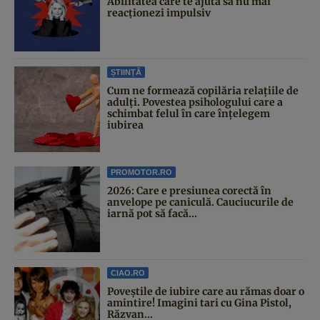
Abilitatea care te ajută să nu mai
reacționezi impulsiv
ȘTIINȚĂ
Cum ne formează copilăria relațiile de
adulți. Povestea psihologului care a
schimbat felul în care înțelegem
iubirea
PROMOTOR.RO
2026: Care e presiunea corectă în
anvelope pe caniculă. Cauciucurile de
iarnă pot să facă...
CIAO.RO
Poveştile de iubire care au rămas doar o
amintire! Imagini tari cu Gina Pistol,
Răzvan...