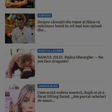
G4FOOD
Despre cârnații din topor și făina cu
măcinare lentă în cel mai nou episod
din...
RAZI CU LACRIMI
BANCUL ZILEI. Badea Gheorghe: – Nu
pot face dragoste!
AVANTAJE.RO
Cum arată vedeta noastră, după ce și-a
făcut lifting facial: „Am purtat ochelari
de soare...