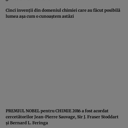
Cinci invenţii din domeniul chimiei care au făcut posibilă
lumea aşa cum o cunoaştem astăzi
PREMIUL NOBEL pentru CHIMIE 2016 a fost acordat
cercetătorilor Jean-Pierre Sauvage, Sir J. Fraser Stoddart
şi Bernard L. Feringa