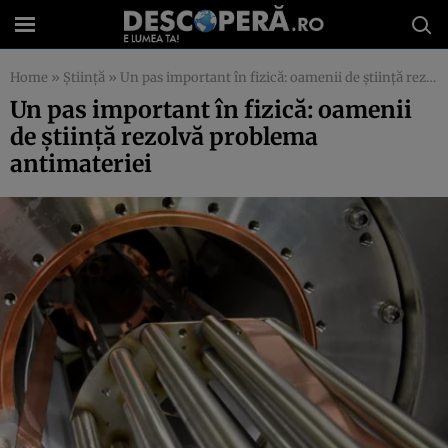
Home
»
Știință
»
Un pas important în fizică: oamenii de ştiinţă rezolvă problema antimateriei
Un pas important în fizică: oamenii
de ştiinţă rezolvă problema
antimateriei