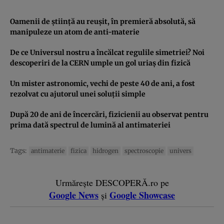
Oamenii de ştiinţă au reuşit, în premieră absolută, să
manipuleze un atom de anti-materie
De ce Universul nostru a încălcat regulile simetriei? Noi
descoperiri de la CERN umple un gol uriaş din fizică
Un mister astronomic, vechi de peste 40 de ani, a fost
rezolvat cu ajutorul unei soluţii simple
După 20 de ani de încercări, fizicienii au observat pentru
prima dată spectrul de lumină al antimateriei
Tags:
antimaterie
fizica
hidrogen
spectroscopie
univers
Urmărește DESCOPERĂ.ro pe
Google News
Google Showcase
și