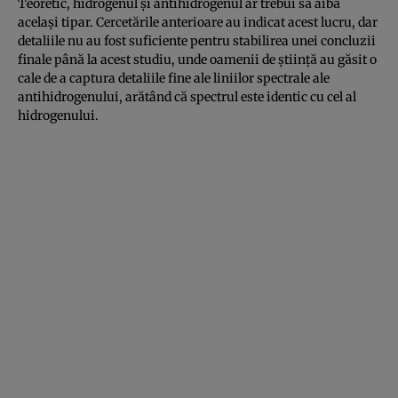
Teoretic, hidrogenul şi antihidrogenul ar trebui să aibă
acelaşi tipar. Cercetările anterioare au indicat acest lucru, dar
detaliile nu au fost suficiente pentru stabilirea unei concluzii
finale până la acest studiu, unde oamenii de ştiinţă au găsit o
cale de a captura detaliile fine ale liniilor spectrale ale
antihidrogenului, arătând că spectrul este identic cu cel al
hidrogenului.