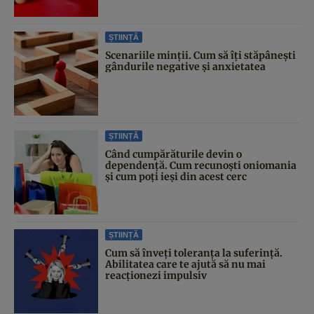
ȘTIINȚĂ
Scenariile minții. Cum să îți stăpânești
gândurile negative și anxietatea
ȘTIINȚĂ
Când cumpărăturile devin o
dependență. Cum recunoști oniomania
și cum poți ieși din acest cerc
ȘTIINȚĂ
Cum să înveți toleranța la suferință.
Abilitatea care te ajută să nu mai
reacționezi impulsiv