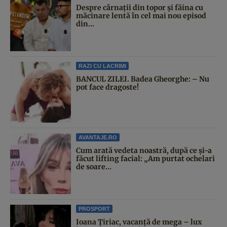
Despre cârnații din topor și făina cu
măcinare lentă în cel mai nou episod
din...
RAZI CU LACRIMI
BANCUL ZILEI. Badea Gheorghe: – Nu
pot face dragoste!
AVANTAJE.RO
Cum arată vedeta noastră, după ce și-a
făcut lifting facial: „Am purtat ochelari
de soare...
PROSPORT
Ioana Țiriac, vacanță de mega – lux