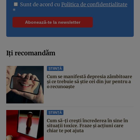
Sunt de acord cu
Politica de confidentialitate
*
Iți recomandăm
ȘTIINȚĂ
Cum se manifestă depresia zâmbitoare
și ce trebuie să știe cei din jur pentru a
o recunoaște
ȘTIINȚĂ
Cum să-ți crești încrederea în sine în
situații toxice. Fraze și acțiuni care
chiar te pot ajuta