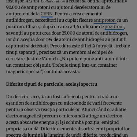
ALPHA Collaboration
fost uşor.
a reuşit să obţină aproximativ
90.000 de antiprotoni cu ajutorul deceleratorului de
antiprotoni de la
CERN
. Pentru a crea elementul
antihidrogen, cercetătorii au cuplat fiecare
antiproton
cu un
pozitron. Chiar şi după crearea a 1,6 milioane de
pozitroni
,
savanţii au putut crea doar 25.000 de atomi de antihidrogen,
iar din aceştia doar 194 de atomi de antihidrogen au putut fi
capturaţi şi detectaţi. Procedura este dificilă întrucât „trebuie
ţinuţi separaţi”, precizează un membru al echipei de
cercetare, Justine Munich. „Nu putem pune anti-atomii într-
un container obişnuit. Trebuie ţinuţi într-un container
magnetic special”, continuă aceasta.
Diferite tipuri de particule, acelaşi spectru
Din fericire, aceştia au fost suficienţi pentru a iradia un
eşantion de antihidrogen cu microunde de varii frecvenţe
pentru a observa reacţia particulelor. Atunci când o radiaţie
electromagnetică precum o microundă atinge un electron,
acesta absoarbe energia şi îşi schimbă poziţia, emiţând
propria sa undă. Diferite elemente absorb şi emit propriul lor
spectru de lumină la lungimi de undă diferite, producând un