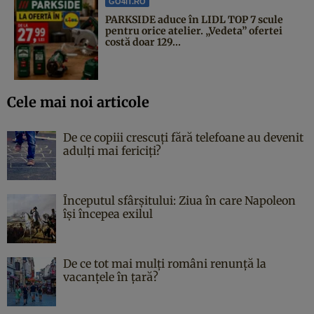
GO4IT.RO
PARKSIDE aduce în LIDL TOP 7 scule
pentru orice atelier. „Vedeta” ofertei
costă doar 129...
Cele mai noi articole
De ce copiii crescuți fără telefoane au devenit
adulți mai fericiți?
Începutul sfârşitului: Ziua în care Napoleon
îşi începea exilul
De ce tot mai mulți români renunță la
vacanțele în țară?