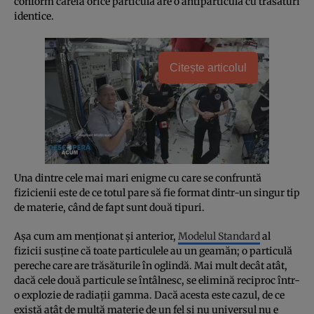
conform căreia orice particulă are o antiparticulă cu trăsături
identice.
Citește articolul
Una dintre cele mai mari enigme cu care se confruntă
fizicienii este de ce totul pare să fie format dintr-un singur tip
de materie, când de fapt sunt două tipuri.
Aşa cum am menţionat şi anterior,
Modelul Standard
al
fizicii susţine că toate particulele au un geamăn; o particulă
pereche care are trăsăturile în oglindă. Mai mult decât atât,
dacă cele două particule se întâlnesc, se elimină reciproc într-
o explozie de radiaţii gamma. Dacă acesta este cazul, de ce
există atât de multă materie de un fel şi nu universul nu e