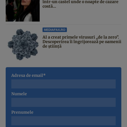
într-un castel unde o noapte de cazare
costă...
MEDIAFAX.RO
AI a creat primele virusuri „de la zero”.
Descoperirea îi îngrijorează pe oamenii
de știință
Adresa de email*
Numele
Prenumele