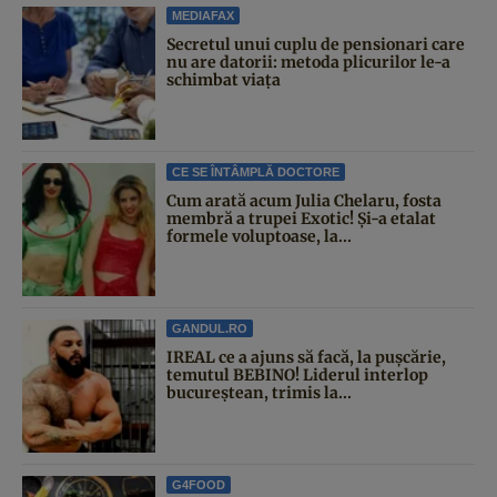
MEDIAFAX
Secretul unui cuplu de pensionari care
nu are datorii: metoda plicurilor le-a
schimbat viața
CE SE ÎNTÂMPLĂ DOCTORE
Cum arată acum Julia Chelaru, fosta
membră a trupei Exotic! Și-a etalat
formele voluptoase, la...
GANDUL.RO
IREAL ce a ajuns să facă, la pușcărie,
temutul BEBINO! Liderul interlop
bucureștean, trimis la...
G4FOOD