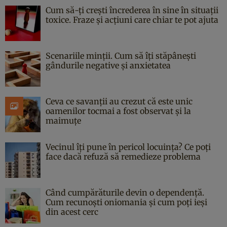
Cum să-ți crești încrederea în sine în situații
toxice. Fraze și acțiuni care chiar te pot ajuta
Scenariile minții. Cum să îți stăpânești
gândurile negative și anxietatea
Ceva ce savanții au crezut că este unic
oamenilor tocmai a fost observat și la
maimuțe
Vecinul îți pune în pericol locuința? Ce poți
face dacă refuză să remedieze problema
Când cumpărăturile devin o dependență.
Cum recunoști oniomania și cum poți ieși
din acest cerc