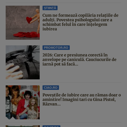
ȘTIINȚĂ
Cum ne formează copilăria relațiile de
adulți. Povestea psihologului care a
schimbat felul în care înțelegem
iubirea
PROMOTOR.RO
2026: Care e presiunea corectă în
anvelope pe caniculă. Cauciucurile de
iarnă pot să facă...
CIAO.RO
Poveştile de iubire care au rămas doar o
amintire! Imagini tari cu Gina Pistol,
Răzvan...