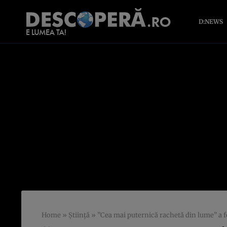
D:NEWS
Home
»
Știință
»
”Cea mai puternică rachetă din lume” a f