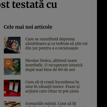
st testată cu
Cele mai noi articole
Cum se manifestă depresia
zâmbitoare și ce trebuie să știe cei
din jur pentru a o recunoaște
Nicolae Stoica, ultimul mare
interbelic. O recuperare istorică
după mai bine de 80 de ani
Cum să-ți crești încrederea în
sine în situații toxice. Fraze și
acțiuni care chiar te pot ajuta
Scenariile minții. Cum să îți