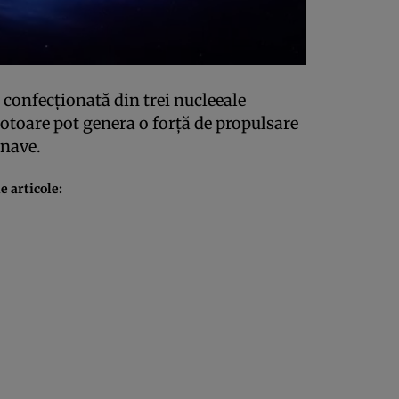
 confecţionată din trei nucleeale
motoare pot genera o forţă de propulsare
onave.
e articole: