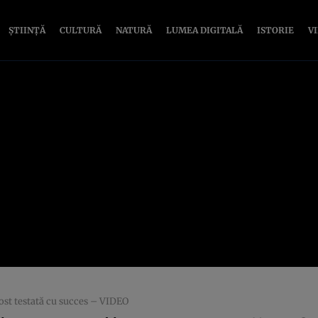
ȘTIINȚĂ
CULTURĂ
NATURĂ
LUMEA DIGITALĂ
ISTORIE
V
ost testată cu succes – VIDEO