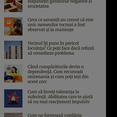
stăpânești gândurile negative și
anxietatea
Ceva ce savanții au crezut că este
unic oamenilor tocmai a fost
observat și la maimuțe
Vecinul îți pune în pericol
locuința? Ce poți face dacă refuză
să remedieze problema
Când cumpărăturile devin o
dependență. Cum recunoști
oniomania și cum poți ieși din
acest cerc
Cum să înveți toleranța la
suferință. Abilitatea care te ajută
să nu mai reacționezi impulsiv
Cum ne formează copilăria