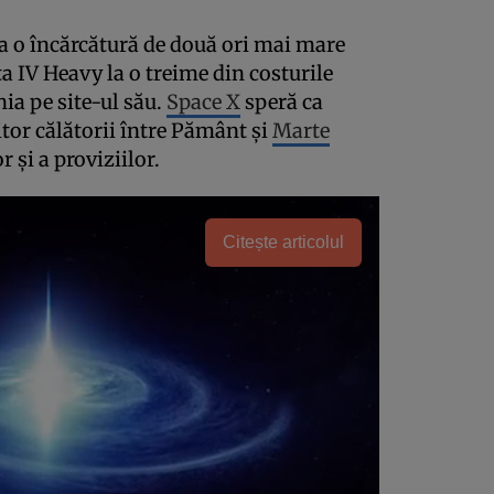
a o încărcătură de două ori mai mare
ta IV Heavy la o treime din costurile
ia pe site-ul său.
Space X
speră ca
itor călătorii între Pământ şi
Marte
 şi a proviziilor.
Citește articolul