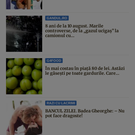
GANDUL.RO
8 ani de la 10 august. Marile
controverse, de la „gazul ucigaș” la
camionul cu...
G4FOOD
În mai costau în piață 80 de lei. Astăzi
le găsești pe toate gardurile. Care...
RAZI CU LACRIMI
BANCUL ZILEI. Badea Gheorghe: – Nu
pot face dragoste!