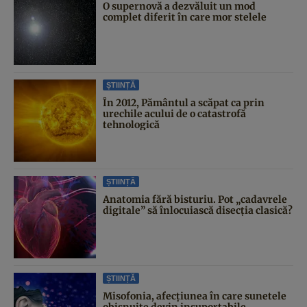
O supernovă a dezvăluit un mod
complet diferit în care mor stelele
ȘTIINȚĂ
În 2012, Pământul a scăpat ca prin
urechile acului de o catastrofă
tehnologică
ȘTIINȚĂ
Anatomia fără bisturiu. Pot „cadavrele
digitale” să înlocuiască disecția clasică?
ȘTIINȚĂ
Misofonia, afecțiunea în care sunetele
obișnuite devin insuportabile