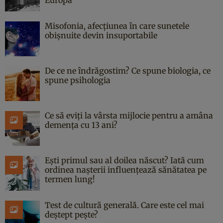
Misofonia, afecțiunea în care sunetele
obișnuite devin insuportabile
De ce ne îndrăgostim? Ce spune biologia, ce
spune psihologia
Ce să eviți la vârsta mijlocie pentru a amâna
demența cu 13 ani?
Ești primul sau al doilea născut? Iată cum
ordinea nașterii influențează sănătatea pe
termen lung!
Test de cultură generală. Care este cel mai
deștept pește?