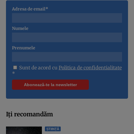
Adresa de email*
Numele
Prenumele
Sunt de acord cu
Politica de confidentialitate
*
Iți recomandăm
ȘTIINȚĂ