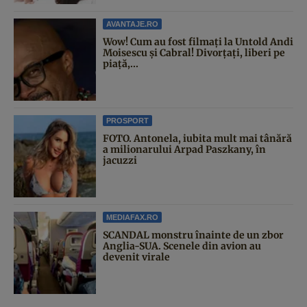
AVANTAJE.RO
Wow! Cum au fost filmați la Untold Andi
Moisescu și Cabral! Divorțați, liberi pe
piață,...
PROSPORT
FOTO. Antonela, iubita mult mai tânără
a milionarului Arpad Paszkany, în
jacuzzi
MEDIAFAX.RO
SCANDAL monstru înainte de un zbor
Anglia-SUA. Scenele din avion au
devenit virale