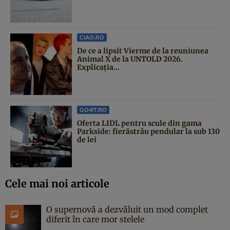
CIAO.RO
De ce a lipsit Vierme de la reuniunea
Animal X de la UNTOLD 2026.
Explicația...
GO4IT.RO
Oferta LIDL pentru scule din gama
Parkside: fierăstrău pendular la sub 130
de lei
Cele mai noi articole
O supernovă a dezvăluit un mod complet
diferit în care mor stelele