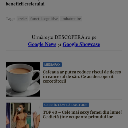
beneficii creierului
Tags:
creier
functii cognitive
imbatranire
Urmărește DESCOPERĂ.ro pe
Google News
Google Showcase
și
MEDIAFAX
Cafeaua ar putea reduce riscul de deces
în cancerul de sân. Ce au descoperit
cercetătorii
CE SE ÎNTÂMPLĂ DOCTORE
TOP 40 – Cele mai sexy femei din lume!
Ce dietă ține ocupanta primului loc