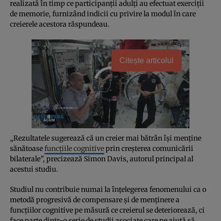
realizată în timp ce participanţii adulţi au efectuat exerciţii
de memorie, furnizând indicii cu privire la modul în care
creierele acestora răspundeau.
Citește articolul
„Rezultatele sugerează că un creier mai bătrân îşi menţine
sănătoase
funcţiile cognitive
prin creşterea comunicării
bilaterale”, precizează Simon Davis, autorul principal al
acestui studiu.
Studiul nu contribuie numai la înţelegerea fenomenului ca o
metodă progresivă de compensare şi de menţinere a
funcţiilor cognitive pe măsură ce creierul se deteriorează, ci
face parte dintr-o serie de studii asociate care ne ajută să