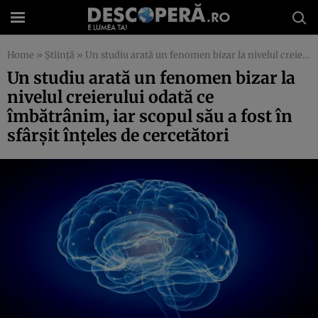
Home
»
Știință
»
Un studiu arată un fenomen bizar la nivelul creierului odată ce îmbătrânim, iar scopul său a fost în sfârşit înţeles de cercetători
Un studiu arată un fenomen bizar la
nivelul creierului odată ce
îmbătrânim, iar scopul său a fost în
sfârşit înţeles de cercetători