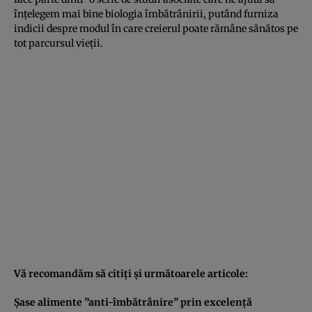
înţelegem mai bine biologia îmbătrânirii, putând furniza
indicii despre modul în care creierul poate rămâne sănătos pe
tot parcursul vieţii.
Vă recomandăm să citiţi şi următoarele articole:
Şase alimente ”anti-îmbătrânire” prin excelenţă