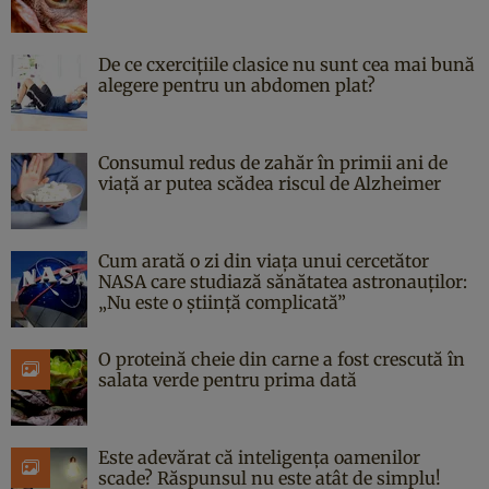
De ce cxercițiile clasice nu sunt cea mai bună
alegere pentru un abdomen plat?
Consumul redus de zahăr în primii ani de
viață ar putea scădea riscul de Alzheimer
Cum arată o zi din viața unui cercetător
NASA care studiază sănătatea astronauților:
„Nu este o știință complicată”
O proteină cheie din carne a fost crescută în
salata verde pentru prima dată
Este adevărat că inteligența oamenilor
scade? Răspunsul nu este atât de simplu!