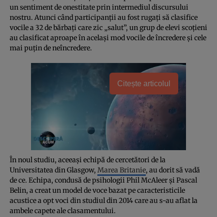
un sentiment de onestitate prin intermediul discursului
nostru. Atunci când participanţii au fost rugaţi să clasifice
vocile a 32 de bărbaţi care zic „salut”, un grup de elevi scoţieni
au clasificat aproape în acelaşi mod vocile de încredere şi cele
mai puţin de neîncredere.
Citește articolul
În noul studiu, aceeaşi echipă de cercetători de la
Universitatea din Glasgow,
Marea Britanie
, au dorit să vadă
de ce. Echipa, condusă de psihologii Phil McAleer şi Pascal
Belin, a creat un model de voce bazat pe caracteristicile
acustice a opt voci din studiul din 2014 care au s-au aflat la
ambele capete ale clasamentului.