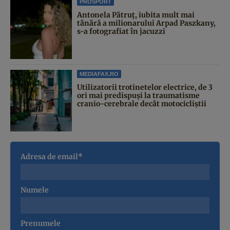
PROSPORT
Antonela Pătruț, iubita mult mai
tânără a milionarului Arpad Paszkany,
s-a fotografiat în jacuzzi
MEDIAFAX.RO
Utilizatorii trotinetelor electrice, de 3
ori mai predispuși la traumatisme
cranio-cerebrale decât motocicliștii
Adresa de email*
Numele
Prenumele