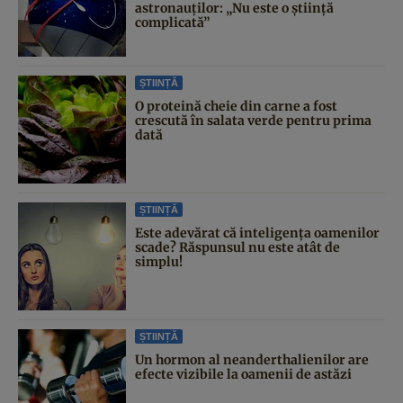
astronauților: „Nu este o știință
complicată”
ȘTIINȚĂ
O proteină cheie din carne a fost
crescută în salata verde pentru prima
dată
ȘTIINȚĂ
Este adevărat că inteligența oamenilor
scade? Răspunsul nu este atât de
simplu!
ȘTIINȚĂ
Un hormon al neanderthalienilor are
efecte vizibile la oamenii de astăzi