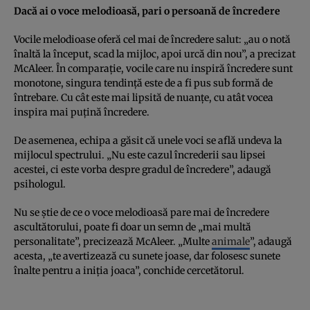
Dacă ai o voce melodioasă, pari o persoană de încredere
Vocile melodioase oferă cel mai de încredere salut: „au o notă
înaltă la început, scad la mijloc, apoi urcă din nou”, a precizat
McAleer. În comparaţie, vocile care nu inspiră încredere sunt
monotone, singura tendinţă este de a fi pus sub formă de
întrebare. Cu cât este mai lipsită de nuanţe, cu atât vocea
inspira mai puţină încredere.
De asemenea, echipa a găsit că unele voci se află undeva la
mijlocul spectrului. „Nu este cazul încrederii sau lipsei
acestei, ci este vorba despre gradul de încredere”, adaugă
psihologul.
Nu se ştie de ce o voce melodioasă pare mai de încredere
ascultătorului, poate fi doar un semn de „mai multă
personalitate”, precizează McAleer. „Multe
animale
”, adaugă
acesta, „te avertizează cu sunete joase, dar folosesc sunete
înalte pentru a iniţia joaca”, conchide cercetătorul.