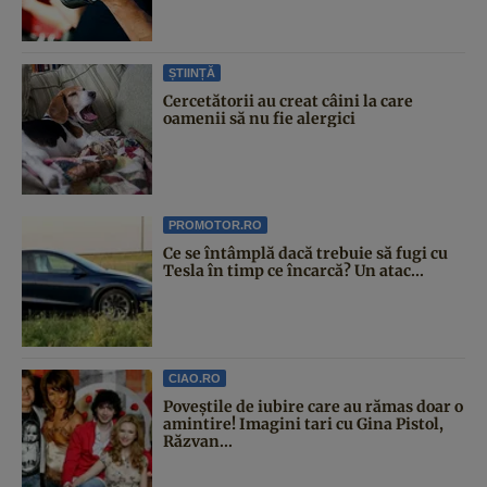
ȘTIINȚĂ
Cercetătorii au creat câini la care
oamenii să nu fie alergici
PROMOTOR.RO
Ce se întâmplă dacă trebuie să fugi cu
Tesla în timp ce încarcă? Un atac...
CIAO.RO
Poveştile de iubire care au rămas doar o
amintire! Imagini tari cu Gina Pistol,
Răzvan...