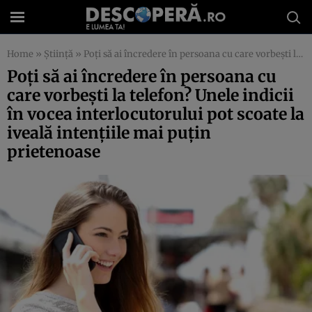
Home
»
Știință
»
Poţi să ai încredere în persoana cu care vorbeşti la telefon? Unele indicii în vocea interlocutorului pot scoate la iveală intenţiile mai puţin prietenoase
Poţi să ai încredere în persoana cu
care vorbeşti la telefon? Unele indicii
în vocea interlocutorului pot scoate la
iveală intenţiile mai puţin
prietenoase