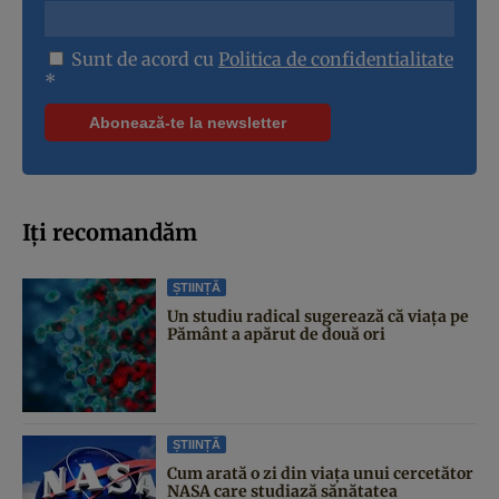
Sunt de acord cu
Politica de confidentialitate
*
Iți recomandăm
ȘTIINȚĂ
Un studiu radical sugerează că viața pe
Pământ a apărut de două ori
ȘTIINȚĂ
Cum arată o zi din viața unui cercetător
NASA care studiază sănătatea