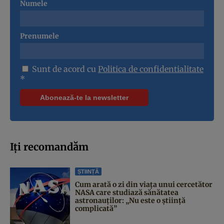
Numele
Prenumele
Sunt de acord cu
Politica de confidentialitate
*
Iți recomandăm
ȘTIINȚĂ
Cum arată o zi din viața unui cercetător
NASA care studiază sănătatea
astronauților: „Nu este o știință
complicată”