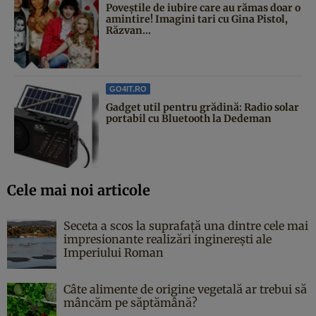
Poveştile de iubire care au rămas doar o
amintire! Imagini tari cu Gina Pistol,
Răzvan...
GO4IT.RO
Gadget util pentru grădină: Radio solar
portabil cu Bluetooth la Dedeman
Cele mai noi articole
Seceta a scos la suprafață una dintre cele mai
impresionante realizări inginerești ale
Imperiului Roman
Câte alimente de origine vegetală ar trebui să
mâncăm pe săptămână?