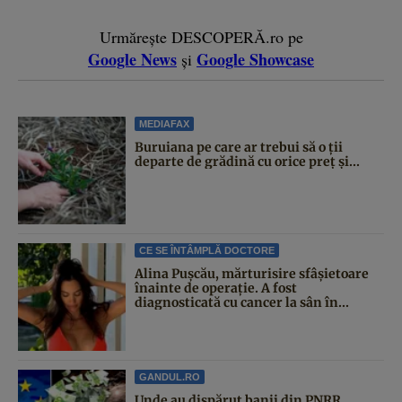
Urmărește DESCOPERĂ.ro pe
Google News
Google Showcase
și
MEDIAFAX
Buruiana pe care ar trebui să o ții
departe de grădină cu orice preț și...
CE SE ÎNTÂMPLĂ DOCTORE
Alina Pușcău, mărturisire sfâșietoare
înainte de operație. A fost
diagnosticată cu cancer la sân în...
GANDUL.RO
Unde au dispărut banii din PNRR