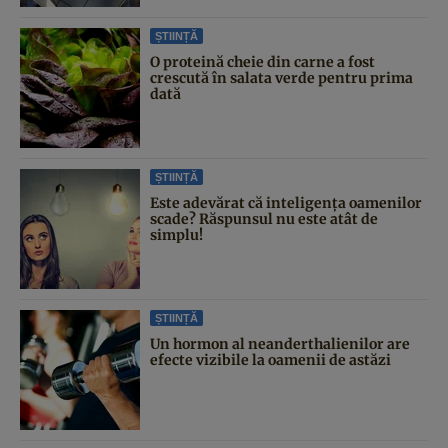
ȘTIINȚĂ
O proteină cheie din carne a fost
crescută în salata verde pentru prima
dată
ȘTIINȚĂ
Este adevărat că inteligența oamenilor
scade? Răspunsul nu este atât de
simplu!
ȘTIINȚĂ
Un hormon al neanderthalienilor are
efecte vizibile la oamenii de astăzi