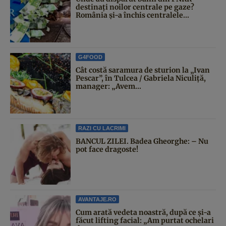
destinați noilor centrale pe gaze?
România și-a închis centralele...
G4FOOD
Cât costă saramura de sturion la „Ivan
Pescar”, în Tulcea / Gabriela Niculiță,
manager: „Avem...
RAZI CU LACRIMI
BANCUL ZILEI. Badea Gheorghe: – Nu
pot face dragoste!
AVANTAJE.RO
Cum arată vedeta noastră, după ce și-a
făcut lifting facial: „Am purtat ochelari