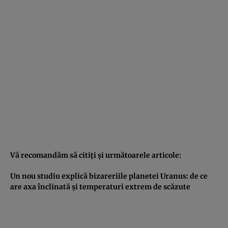
Vă recomandăm să citiţi şi următoarele articole:
Un nou studiu explică bizareriile planetei Uranus: de ce
are axa înclinată şi temperaturi extrem de scăzute