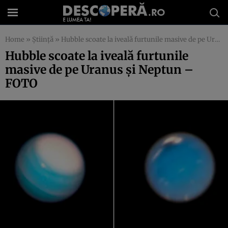
Home
»
Știință
»
Hubble scoate la iveală furtunile masive de pe Uranus şi Neptun – FOTO
Hubble scoate la iveală furtunile
masive de pe Uranus şi Neptun –
FOTO