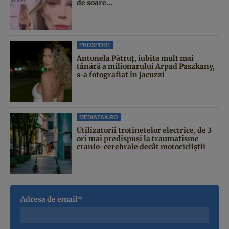
de soare...
PROSPORT
Antonela Pătruț, iubita mult mai
tânără a milionarului Arpad Paszkany,
s-a fotografiat în jacuzzi
MEDIAFAX.RO
Utilizatorii trotinetelor electrice, de 3
ori mai predispuși la traumatisme
cranio-cerebrale decât motocicliștii
Adresa de email*