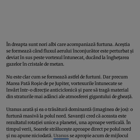
În dreapta sunt nori albi care acompaniază furtuna. Aceştia
se formează când fluxul aerului înconjurător este perturbat şi
deviat în sus peste vortexul întunecat, ducând la îngheţarea
gazelor în cristale de metan.
Nu este clar cum se formează astfel de furtuni. Dar precum
Marea Pată Roşie de pe Jupiter, vortexurile întunecate se
învârt într-o direcţie anticiclonică şi pare să tragă material
din straturile mai adânci ale atmosferei gigantului de gheaţă.
Uranus arată şi ea o trăsătură dominantă (imaginea de jos): o
furtună masivă la polul nord. Savanţii cred că aceasta este
rezultatul rotaţiei unice a planetei, una aproape verticală. În
timpul verii, Soarele străluceşte aproape direct pe polul nord
şi nu apune niciodată.
Uranus
se apropie acum de mijlocul