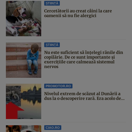
ȘTIINȚĂ
Cercetătorii au creat câini la care
oamenii să nu fie alergici
ȘTIINȚĂ
Nu este suficient să înțelegi rănile din
copilărie. De ce sunt importante și
exercițiile care calmează sistemul
nervos
PROMOTOR.RO
Nivelul extrem de scăzut al Dunării a
dus la o descoperire rară. Era acolo de...
CIAO.RO