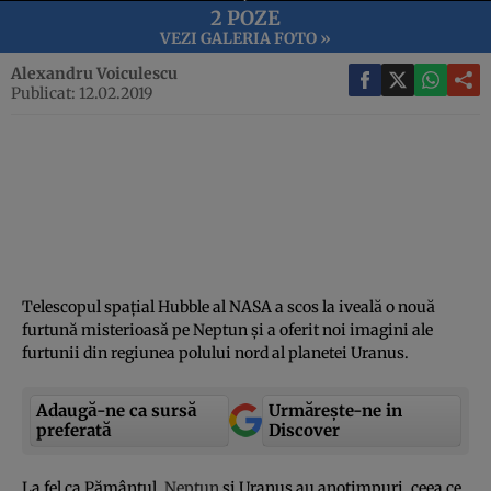
2 POZE
VEZI GALERIA FOTO »
Alexandru Voiculescu
Publicat: 12.02.2019
Telescopul spaţial Hubble al NASA a scos la iveală o nouă
furtună misterioasă pe Neptun şi a oferit noi imagini ale
furtunii din regiunea polului nord al planetei Uranus.
Adaugă-ne ca sursă
Urmărește-ne in
preferată
Discover
La fel ca Pământul,
Neptun
şi Uranus au anotimpuri, ceea ce