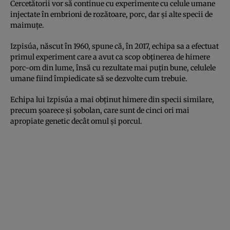
Cercetătorii vor să continue cu experimente cu celule umane
injectate în embrioni de rozătoare, porc, dar şi alte specii de
maimuţe.
Izpisúa, născut în 1960, spune că, în 2017, echipa sa a efectuat
primul experiment care a avut ca scop obţinerea de himere
porc-om din lume, însă cu rezultate mai puţin bune, celulele
umane fiind împiedicate să se dezvolte cum trebuie.
Echipa lui Izpisúa a mai obţinut himere din specii similare,
precum şoarece şi şobolan, care sunt de cinci ori mai
apropiate genetic decât omul şi porcul.