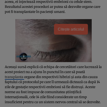
aceea, ei injectează respectivii embrioni cu celule stem.
Rezultatul acestei proceduri ar putea să dezvolte organe care
pot fi transplantate în pacienţi umani.
Citește articolul
Aceeaşi sursă explică că echipa de cercetători care lucrează la
acest proiect nu a ajuns în punctul în care să poată
transplanta
organe din respectivii hibrizi şi asta din cauza
faptului că protocolul pe care îl urmează dictează ca după 14
zile de gestaţie respectivii embrioni să fie distruşi. Aceste
norme au fost impuse de comunitatea ştiinţifică
internaţională, cele 14 zile fiind considerate un timp
insuficient pentru ca un sistem nervos central să se dezvolte.