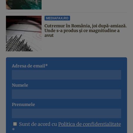
MEDIAFAX.RO
Cutremur în România, joi după-amiază.
Unde s-a produs și ce magnitudine a
avut
Adresa de email*
Numele
Prenumele
Sunt de acord cu
Politica de confidentialitate
*