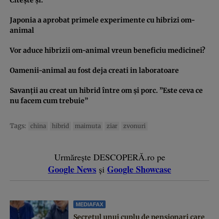
Japonia a aprobat primele experimente cu hibrizi om-
animal
Vor aduce hibrizii om-animal vreun beneficiu medicinei?
Oamenii-animal au fost deja creati in laboratoare
Savanţii au creat un hibrid între om şi porc. ”Este ceva ce
nu facem cum trebuie”
Tags:
china
hibrid
maimuta
ziar
zvonuri
Urmărește DESCOPERĂ.ro pe
Google News
Google Showcase
și
MEDIAFAX
Secretul unui cuplu de pensionari care