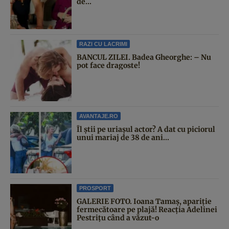
de...
RAZI CU LACRIMI
BANCUL ZILEI. Badea Gheorghe: – Nu
pot face dragoste!
AVANTAJE.RO
Îl știi pe uriașul actor? A dat cu piciorul
unui mariaj de 38 de ani...
PROSPORT
GALERIE FOTO. Ioana Tamaş, apariție
fermecătoare pe plajă! Reacția Adelinei
Pestrițu când a văzut-o