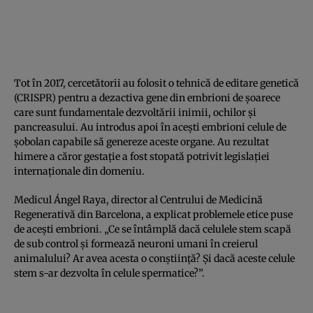
Tot în 2017, cercetătorii au folosit o tehnică de editare genetică
(CRISPR) pentru a dezactiva gene din embrioni de şoarece
care sunt fundamentale dezvoltării inimii, ochilor şi
pancreasului. Au introdus apoi în aceşti embrioni celule de
şobolan capabile să genereze aceste organe. Au rezultat
himere a căror gestaţie a fost stopată potrivit legislaţiei
internaţionale din domeniu.
Medicul Ángel Raya, director al Centrului de Medicină
Regenerativă din Barcelona, a explicat problemele etice puse
de aceşti embrioni. „Ce se întâmplă dacă celulele stem scapă
de sub control şi formează neuroni umani în creierul
animalului? Ar avea acesta o conştiinţă? Şi dacă aceste celule
stem s-ar dezvolta în celule spermatice?”.