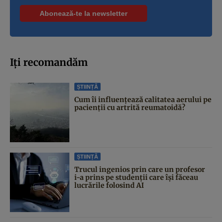
Iți recomandăm
ȘTIINȚĂ
Cum îi influențează calitatea aerului pe
pacienții cu artrită reumatoidă?
ȘTIINȚĂ
Trucul ingenios prin care un profesor
i-a prins pe studenții care își făceau
lucrările folosind AI