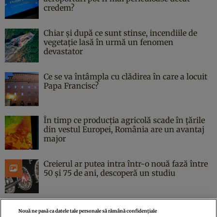
credem?
Chiar și după ce sunt stinse, incendiile de
vegetație lasă în urmă un fenomen
devastator
Ce se va întâmpla cu clădirea în care a locuit
Papa Francisc?
În timp ce producția agricolă scade în țările
din vestul Europei, România are un avantaj
major
Creierul ar putea intra într-o nouă fază între
50 și 75 de ani, descoperă un studiu
Nouă ne pasă ca datele tale personale să rămână confidențiale