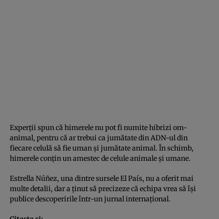
Experţii spun că himerele nu pot fi numite hibrizi om-
animal, pentru că ar trebui ca jumătate din ADN-ul din
fiecare celulă să fie uman şi jumătate animal. În schimb,
himerele conţin un amestec de celule animale şi umane.
Estrella Núñez, una dintre sursele El País, nu a oferit mai
multe detalii, dar a ţinut să precizeze că echipa vrea să îşi
publice descoperirile într-un jurnal internaţional.
Citeşte şi: