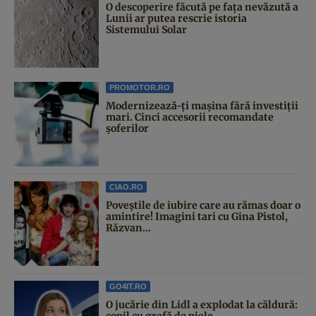
O descoperire făcută pe fața nevăzută a
Lunii ar putea rescrie istoria
Sistemului Solar
PROMOTOR.RO
Modernizează-ți mașina fără investiții
mari. Cinci accesorii recomandate
șoferilor
CIAO.RO
Poveştile de iubire care au rămas doar o
amintire! Imagini tari cu Gina Pistol,
Răzvan...
GO4IT.RO
O jucărie din Lidl a explodat la căldură:
copil cu grefă de piele