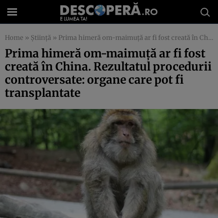
Home
»
Știință
»
Prima himeră om-maimuţă ar fi fost creată în China. Rezultatul procedurii controversate: organe care pot fi transplantate
Prima himeră om-maimuţă ar fi fost
creată în China. Rezultatul procedurii
controversate: organe care pot fi
transplantate