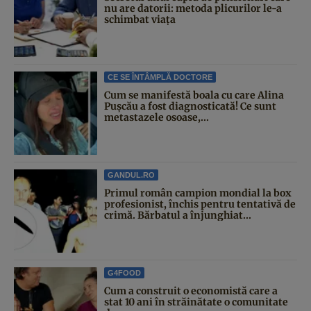
nu are datorii: metoda plicurilor le-a
schimbat viața
CE SE ÎNTÂMPLĂ DOCTORE
Cum se manifestă boala cu care Alina
Pușcău a fost diagnosticată! Ce sunt
metastazele osoase,...
GANDUL.RO
Primul român campion mondial la box
profesionist, închis pentru tentativă de
crimă. Bărbatul a înjunghiat...
G4FOOD
Cum a construit o economistă care a
stat 10 ani în străinătate o comunitate