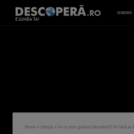
D:NEWS
Home
»
Știință
»
De ce sunt grăsuți labradorii? De vină ar f