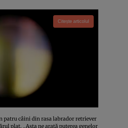
Citește articolul
n patru câini din rasa labrador retriever
părul plat. „Asta ne arată puterea genelor