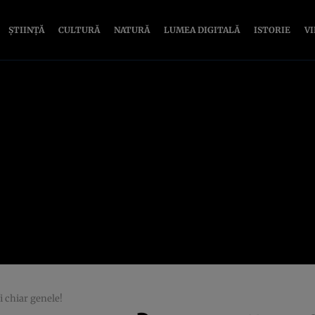
ȘTIINȚĂ
CULTURĂ
NATURĂ
LUMEA DIGITALĂ
ISTORIE
V
i chiar genele!