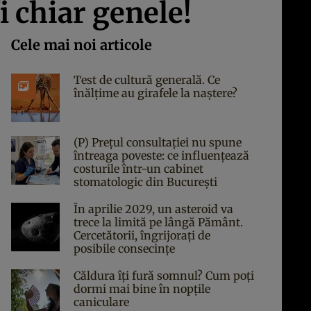
i chiar genele!
Cele mai noi articole
Test de cultură generală. Ce
înălțime au girafele la naștere?
(P) Prețul consultației nu spune
întreaga poveste: ce influențează
costurile într-un cabinet
stomatologic din București
În aprilie 2029, un asteroid va
trece la limită pe lângă Pământ.
Cercetătorii, îngrijorați de
posibile consecințe
Căldura îți fură somnul? Cum poți
dormi mai bine în nopțile
caniculare