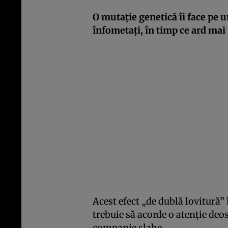
O mutație genetică îi face pe u
înfometați, în timp ce ard mai 
Acest efect „de dublă lovitură”
trebuie să acorde o atenție de
companie slabe.