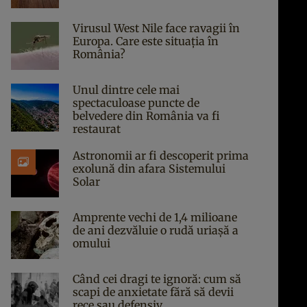
Virusul West Nile face ravagii în
Europa. Care este situația în
România?
Unul dintre cele mai
spectaculoase puncte de
belvedere din România va fi
restaurat
Astronomii ar fi descoperit prima
exolună din afara Sistemului
Solar
Amprente vechi de 1,4 milioane
de ani dezvăluie o rudă uriașă a
omului
Când cei dragi te ignoră: cum să
scapi de anxietate fără să devii
rece sau defensiv