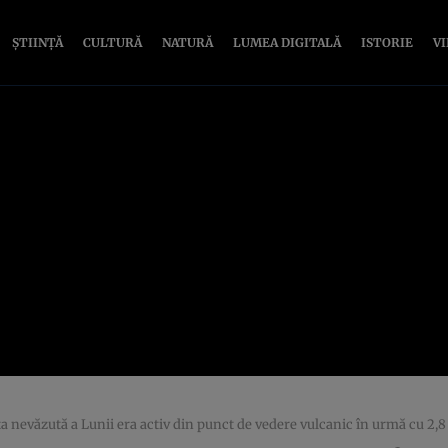
ȘTIINȚĂ
CULTURĂ
NATURĂ
LUMEA DIGITALĂ
ISTORIE
V
ța nevăzută a Lunii era activ din punct de vedere vulcanic în urmă cu 2,8