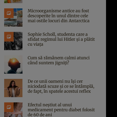
Microorganisme antice au fost
descoperite în unul dintre cele
mai ostile locuri din Antarctica
Sophie Scholl, studenta care a
sfidat regimul lui Hitler și a plătit
cu viața
Cum să rămânem calmi atunci
când suntem jigniți?
De ce unii oameni nu își cer
niciodată scuze și ce se întâmplă,
de fapt, în spatele acestui reflex
Efectul neștiut al unui
medicament pentru diabet folosit
de 60 de ani