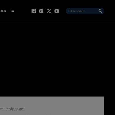
IDEO
 miliarde de ani