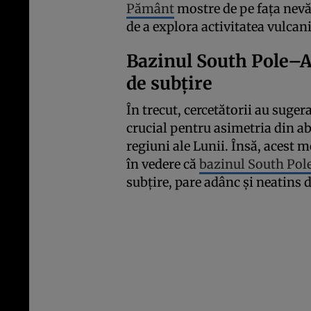
Pământ
mostre de pe fața nevă
de a explora activitatea vulcan
Bazinul South Pole–A
de subțire
În trecut, cercetătorii au suger
crucial pentru asimetria din a
regiuni ale Lunii. Însă, acest 
în vedere că
bazinul South Pol
subțire, pare adânc și neatins 