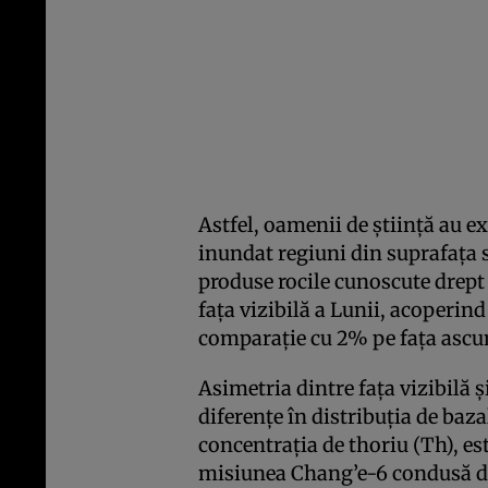
Astfel, oamenii de știință au exp
inundat regiuni din suprafața se
produse rocile cunoscute drept
fața vizibilă a Lunii, acoperi
comparație cu 2% pe fața ascu
Asimetria dintre fața vizibilă ș
diferențe în distribuția de baza
concentrația de thoriu (Th), es
misiunea Chang’e-6 condusă de