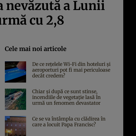
a nevăzută a Lunii
urmă cu 2,8
Cele mai noi articole
De ce rețelele Wi-Fi din hoteluri și
aeroporturi pot fi mai periculoase
decât credem?
Chiar și după ce sunt stinse,
incendiile de vegetație lasă în
urmă un fenomen devastator
Ce se va întâmpla cu clădirea în
care a locuit Papa Francisc?