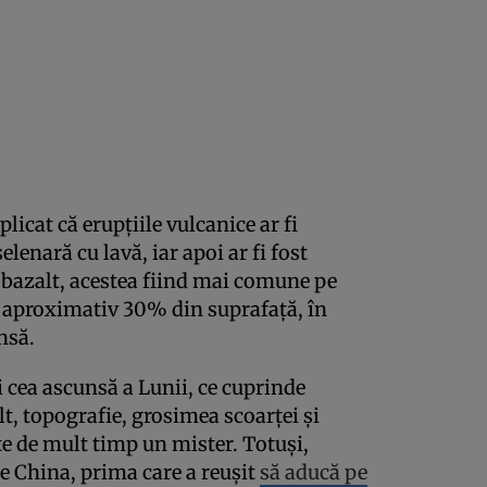
licat că erupțiile vulcanice ar fi
lenară cu lavă, iar apoi ar fi fost
 bazalt, acestea fiind mai comune pe
nd aproximativ 30% din suprafață, în
nsă.
i cea ascunsă a Lunii, ce cuprinde
lt, topografie, grosimea scoarței și
te de mult timp un mister. Totuși,
 China, prima care a reușit
să aducă pe