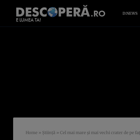
D:NEWS
Home
»
Știință
»
Cel mai mare și mai vechi crater de pe fa