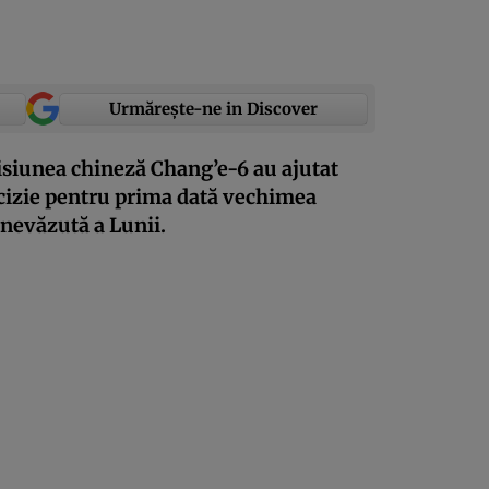
Urmărește-ne in Discover
isiunea chineză Chang’e-6 au ajutat
ecizie pentru prima dată vechimea
 nevăzută a Lunii.