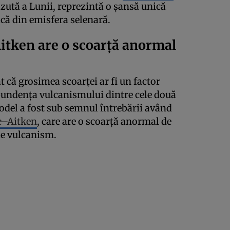
zută a Lunii, reprezintă o șansă unică
ică din emisfera selenară.
itken are o scoarță anormal
at că grosimea scoarței ar fi un factor
bundența vulcanismului dintre cele două
model a fost sub semnul întrebării având
e–Aitken
, care are o scoarță anormal de
de vulcanism.