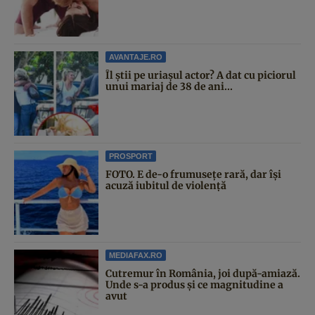
AVANTAJE.RO
Îl știi pe uriașul actor? A dat cu piciorul
unui mariaj de 38 de ani...
PROSPORT
FOTO. E de-o frumusețe rară, dar își
acuză iubitul de violență
MEDIAFAX.RO
Cutremur în România, joi după-amiază.
Unde s-a produs și ce magnitudine a
avut