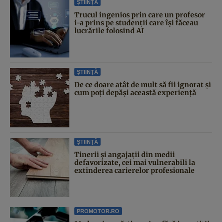
ȘTIINȚĂ
Trucul ingenios prin care un profesor
i-a prins pe studenții care își făceau
lucrările folosind AI
ȘTIINȚĂ
De ce doare atât de mult să fii ignorat și
cum poți depăși această experiență
ȘTIINȚĂ
Tinerii și angajații din medii
defavorizate, cei mai vulnerabili la
extinderea carierelor profesionale
PROMOTOR.RO