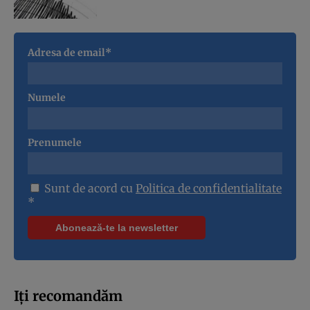
Adresa de email*
Numele
Prenumele
Sunt de acord cu
Politica de confidentialitate
*
Iți recomandăm