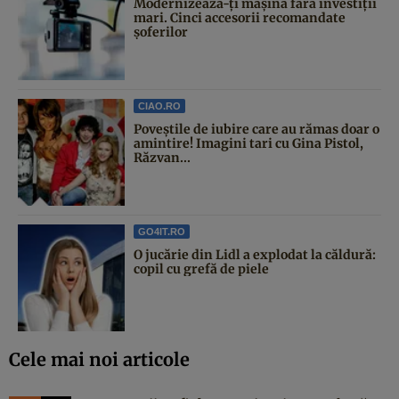
Modernizează-ți mașina fără investiții
mari. Cinci accesorii recomandate
șoferilor
CIAO.RO
Poveştile de iubire care au rămas doar o
amintire! Imagini tari cu Gina Pistol,
Răzvan...
GO4IT.RO
O jucărie din Lidl a explodat la căldură:
copil cu grefă de piele
Cele mai noi articole