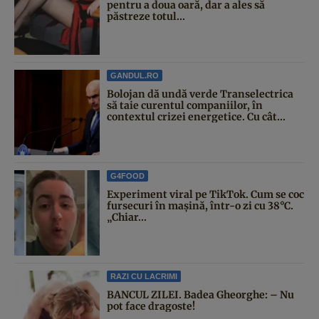
pentru a doua oară, dar a ales să
păstreze totul...
GANDUL.RO
Bolojan dă undă verde Transelectrica
să taie curentul companiilor, în
contextul crizei energetice. Cu cât...
G4FOOD
Experiment viral pe TikTok. Cum se coc
fursecuri în mașină, într-o zi cu 38°C.
„Chiar...
RAZI CU LACRIMI
BANCUL ZILEI. Badea Gheorghe: – Nu
pot face dragoste!