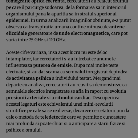
tomografie optica coerenta
, cercetatorii au refacut drumul
pe care il parcurge sudoarea, de la formarea sa in interiorul
organismului pana la aparitia sa in stratul superior al
epidermei
. In urma analizarii imaginilor obtinute, s-a putut
observa ca transpiratia umana contine minuscule
antene
elicoidale
generatoare de
unde electromagnetice
, care pot
varia intre 75 GHz si 110 GHz.
Aceste cifre variaza, insa acest lucru nu este deloc
intamplator, iar cercetatorii s-au intrebat ce anume le
influenteaza
puterea de emisie
. Dupa mai multe teste
efectuate, si-au dat seama ca semnalul inregistrat depindea
de
activitatea psihica
a individului testat. Mergand mai
departe cu analiza, cercetatorii au reusit sa demonstreze ca
semnalele electrice inregistrate se afla in raport cu evolutia
presiunii arteriale
si a
ritmului cardiac
. Descoperirea
acestei legaturi este echivalentul unei mini-revolutii
stiintifice pe cale sa se realizeze, deoarece cercetatorii pun la
cale o metoda de
teledetectie
care va permite o cunoastere
mai profunda si poate chiar si o anticipare a starii fizice si
psihice a omului.