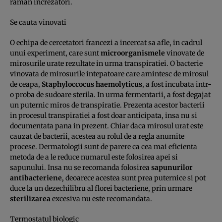
raman increzatori.
Se cauta vinovati
O echipa de cercetatori francezi a incercat sa afle, in cadrul
unui experiment, care sunt
microorganismele
vinovate de
mirosurile urate rezultate in urma transpiratiei. O bacterie
vinovata de mirosurile intepatoare care amintesc de mirosul
de ceapa,
Staphyloccocus haemolyticus
, a fost incubata intr-
o proba de sudoare sterila. In urma fermentarii, a fost degajat
un puternic miros de transpiratie. Prezenta acestor bacterii
in procesul transpiratiei a fost doar anticipata, insa nu si
documentata pana in prezent. Chiar daca mirosul urat este
cauzat de bacterii, acestea au rolul de a regla anumite
procese. Dermatologii sunt de parere ca cea mai eficienta
metoda de a le reduce numarul este folosirea apei si
sapunului. Insa nu se recomanda folosirea
sapunurilor
antibacteriene
, deoarece acestea sunt prea puternice si pot
duce la un dezechilibru al florei bacteriene, prin urmare
sterilizarea
excesiva nu este recomandata.
Termostatul biologic