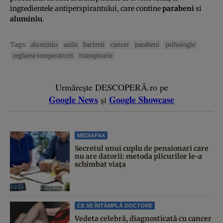
ingredientele antiperspirantului, care contine
parabeni
si
aluminiu
.
Tags:
aluminiu
axila
bacterii
cancer
parabeni
psihologie
reglarea temperaturii
transpiratie
Urmărește DESCOPERĂ.ro pe
Google News
Google Showcase
și
MEDIAFAX
Secretul unui cuplu de pensionari care
nu are datorii: metoda plicurilor le-a
schimbat viața
CE SE ÎNTÂMPLĂ DOCTORE
Vedeta celebră, diagnosticată cu cancer