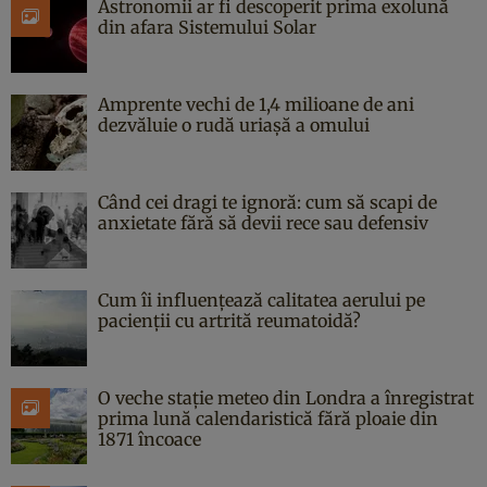
Astronomii ar fi descoperit prima exolună
din afara Sistemului Solar
Amprente vechi de 1,4 milioane de ani
dezvăluie o rudă uriașă a omului
Când cei dragi te ignoră: cum să scapi de
anxietate fără să devii rece sau defensiv
Cum îi influențează calitatea aerului pe
pacienții cu artrită reumatoidă?
O veche stație meteo din Londra a înregistrat
prima lună calendaristică fără ploaie din
1871 încoace