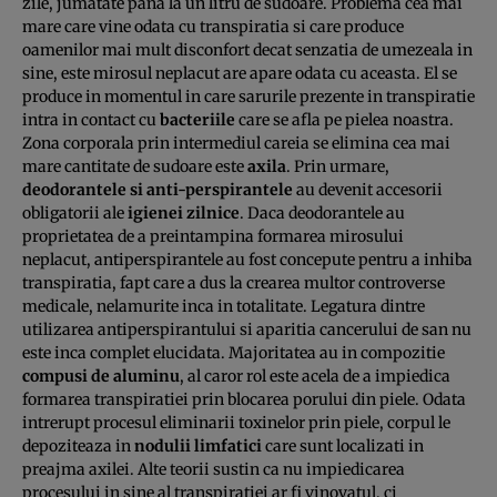
zile, jumatate pana la un litru de sudoare. Problema cea mai
mare care vine odata cu transpiratia si care produce
oamenilor mai mult disconfort decat senzatia de umezeala in
sine, este mirosul neplacut are apare odata cu aceasta. El se
produce in momentul in care sarurile prezente in transpiratie
intra in contact cu
bacteriile
care se afla pe pielea noastra.
Zona corporala prin intermediul careia se elimina cea mai
mare cantitate de sudoare este
axila
. Prin urmare,
deodorantele si anti-perspirantele
au devenit accesorii
obligatorii ale
igienei zilnice
. Daca deodorantele au
proprietatea de a preintampina formarea mirosului
neplacut, antiperspirantele au fost concepute pentru a inhiba
transpiratia, fapt care a dus la crearea multor controverse
medicale, nelamurite inca in totalitate. Legatura dintre
utilizarea antiperspirantului si aparitia cancerului de san nu
este inca complet elucidata. Majoritatea au in compozitie
compusi de aluminu
, al caror rol este acela de a impiedica
formarea transpiratiei prin blocarea porului din piele. Odata
intrerupt procesul eliminarii toxinelor prin piele, corpul le
depoziteaza in
nodulii limfatici
care sunt localizati in
preajma axilei. Alte teorii sustin ca nu impiedicarea
procesului in sine al transpiratiei ar fi vinovatul, ci