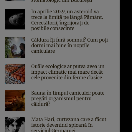
stomatologic din București
În aprilie 2029, un asteroid va
trece la limită pe lângă Pământ.
Cercetătorii, îngrijorați de
posibile consecințe
Căldura îți fură somnul? Cum poți
dormi mai bine în nopțile
caniculare
Ouăle ecologice ar putea avea un
impact climatic mai mare decât
cele provenite din ferme clasice
Sauna în timpul caniculei: poate
pregăti organismul pentru
căldură?
Mata Hari, curtezana care a făcut
istorie devenind spioană în
serviciul Germaniei