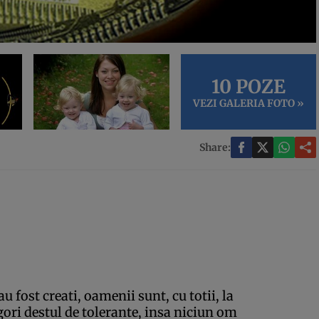
10 POZE
VEZI GALERIA FOTO »
Share:
u fost creati, oamenii sunt, cu totii, la
igori destul de tolerante, insa niciun om