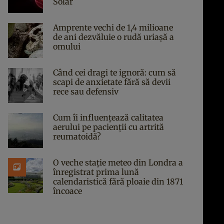
Solar
Amprente vechi de 1,4 milioane
de ani dezvăluie o rudă uriașă a
omului
Când cei dragi te ignoră: cum să
scapi de anxietate fără să devii
rece sau defensiv
Cum îi influențează calitatea
aerului pe pacienții cu artrită
reumatoidă?
O veche stație meteo din Londra a
înregistrat prima lună
calendaristică fără ploaie din 1871
încoace