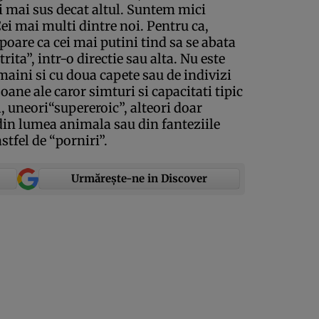
ri mai sus decat altul. Suntem mici
Cei mai multi dintre noi. Pentru ca,
oare ca cei mai putini tind sa se abata
ita”, intr-o directie sau alta. Nu este
aini si cu doua capete sau de indivizi
soane ale caror simturi si capacitati tipic
, uneori“supereroic”, alteori doar
din lumea animala sau din fanteziile
tfel de “porniri”.
Urmărește-ne in Discover