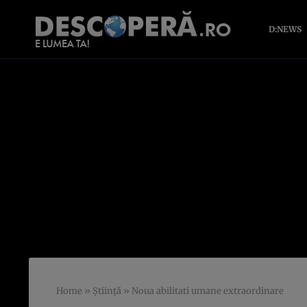
D:NEWS
Home
»
Știință
»
Noua abilitati umane extraordinare