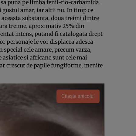
i sa puna pe limba fenil-tio-carbamida.
gustul amar, iar altii nu. In timp ce
 aceasta substanta, doua treimi dintre
ngura treime, aproximativ 25% din
ntat intens, putand fi catalogata drept
or personaje le vor displacea adesea
n special cele amare, precum varza,
 asiatice si africane sunt cele mai
ar crescut de papile fungiforme, menite
Citește articolul