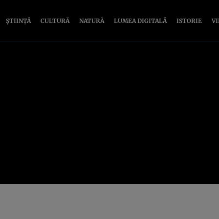
ȘTIINȚĂ
CULTURĂ
NATURĂ
LUMEA DIGITALĂ
ISTORIE
V