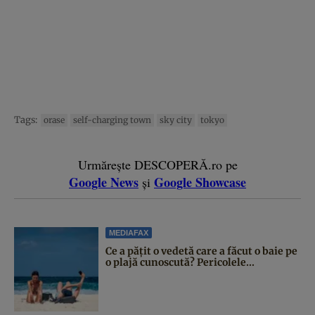
Tags:
orase
self-charging town
sky city
tokyo
Urmărește DESCOPERĂ.ro pe
Google News
Google Showcase
și
MEDIAFAX
Ce a pățit o vedetă care a făcut o baie pe
o plajă cunoscută? Pericolele...