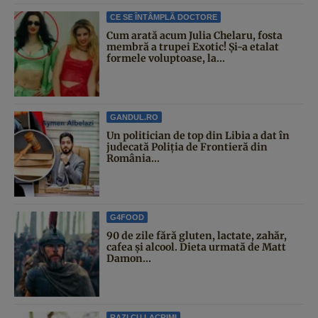
CE SE ÎNTÂMPLĂ DOCTORE
Cum arată acum Julia Chelaru, fosta
membră a trupei Exotic! Și-a etalat
formele voluptoase, la...
GANDUL.RO
Un politician de top din Libia a dat în
judecată Poliția de Frontieră din
România...
G4FOOD
90 de zile fără gluten, lactate, zahăr,
cafea și alcool. Dieta urmată de Matt
Damon...
RAZI CU LACRIMI