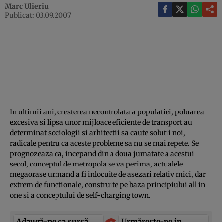
Marc Ulieriu
Publicat: 03.09.2007
In ultimii ani, cresterea necontrolata a populatiei, poluarea
excesiva si lipsa unor mijloace eficiente de transport au
determinat sociologii si arhitectii sa caute solutii noi,
radicale pentru ca aceste probleme sa nu se mai repete. Se
prognozeaza ca, incepand din a doua jumatate a acestui
secol, conceptul de metropola se va perima, actualele
megaorase urmand a fi inlocuite de asezari relativ mici, dar
extrem de functionale, construite pe baza principiului all in
one si a conceptului de self-charging town.
Adaugă-ne ca sursă
Urmărește-ne in