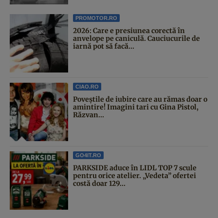
PROMOTOR.RO
2026: Care e presiunea corectă în
anvelope pe caniculă. Cauciucurile de
iarnă pot să facă...
CIAO.RO
Poveştile de iubire care au rămas doar o
amintire! Imagini tari cu Gina Pistol,
Răzvan...
GO4IT.RO
PARKSIDE aduce în LIDL TOP 7 scule
pentru orice atelier. „Vedeta” ofertei
costă doar 129...