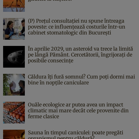
(P) Prețul consultației nu spune întreaga
poveste: ce influențează costurile într-un
cabinet stomatologic din București
În aprilie 2029, un asteroid va trece la limită
pe lângă Pământ. Cercetătorii, îngrijorați de
posibile consecințe
Căldura îți fură somnul? Cum poți dormi mai
bine în nopțile caniculare
Ouăle ecologice ar putea avea un impact
climatic mai mare decât cele provenite din
ferme clasice
Sauna în timpul caniculei: poate pregăti
organismul pentru căldură?