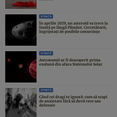
ȘTIINȚĂ
În aprilie 2029, un asteroid va trece la
limită pe lângă Pământ. Cercetătorii,
îngrijorați de posibile consecințe
ȘTIINȚĂ
Astronomii ar fi descoperit prima
exolună din afara Sistemului Solar
ȘTIINȚĂ
Când cei dragi te ignoră: cum să scapi
de anxietate fără să devii rece sau
defensiv