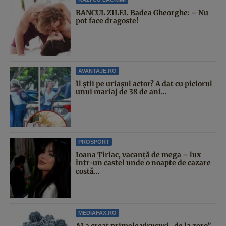
BANCUL ZILEI. Badea Gheorghe: – Nu
pot face dragoste!
AVANTAJE.RO
Îl știi pe uriașul actor? A dat cu piciorul
unui mariaj de 38 de ani...
PROSPORT
Ioana Țiriac, vacanță de mega – lux
într-un castel unde o noapte de cazare
costă...
MEDIAFAX.RO
AI a creat primele virusuri „de la zero”.