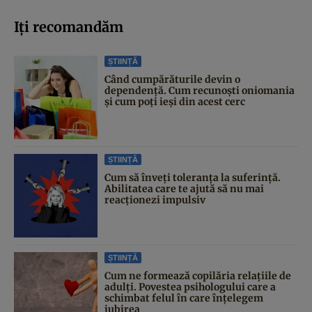
Iți recomandăm
ȘTIINȚĂ
Când cumpărăturile devin o
dependență. Cum recunoști oniomania
și cum poți ieși din acest cerc
ȘTIINȚĂ
Cum să înveți toleranța la suferință.
Abilitatea care te ajută să nu mai
reacționezi impulsiv
ȘTIINȚĂ
Cum ne formează copilăria relațiile de
adulți. Povestea psihologului care a
schimbat felul în care înțelegem
iubirea