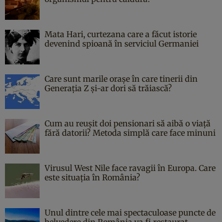
Mata Hari, curtezana care a făcut istorie
devenind spioană în serviciul Germaniei
Care sunt marile orașe în care tinerii din
Generația Z și-ar dori să trăiască?
Cum au reușit doi pensionari să aibă o viață
fără datorii? Metoda simplă care face minuni
Virusul West Nile face ravagii în Europa. Care
este situația în România?
Unul dintre cele mai spectaculoase puncte de
belvedere din România va fi restaurat