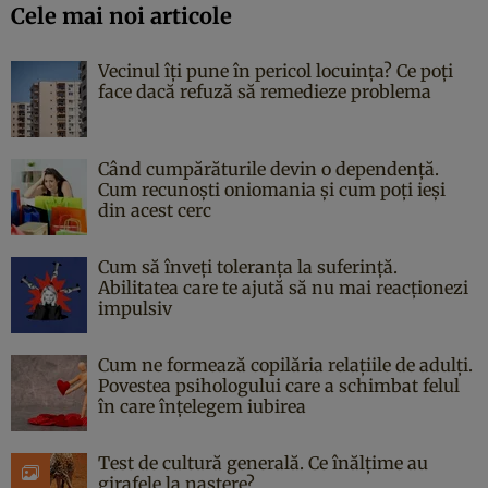
Cele mai noi articole
Vecinul îți pune în pericol locuința? Ce poți
face dacă refuză să remedieze problema
Când cumpărăturile devin o dependență.
Cum recunoști oniomania și cum poți ieși
din acest cerc
Cum să înveți toleranța la suferință.
Abilitatea care te ajută să nu mai reacționezi
impulsiv
Cum ne formează copilăria relațiile de adulți.
Povestea psihologului care a schimbat felul
în care înțelegem iubirea
Test de cultură generală. Ce înălțime au
girafele la naștere?