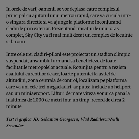
In orele de varf, oamenii se vor deplasa catre complexul
principal cu ajutorul unui metrou rapid, care va circula intr-
o singura directie si va ajunge la platforme inconjurand
cladirile prin exterior. Prezentand trasaturile unui oras
complet, Sky City va fi mai mult decat un complex de locuinte
si birouri.
Intre cele trei cladiri-piloni este proiectat un stadion olimpic
suspendat, ansamblul urmand sa beneficieze de toate
facilitatile metropolelor actuale. Rotunjita pentru a rezista
asaltului curentilor de aer, foarte puternici la astfel de
altitudini, zona centrala de control, localizata pe platforma
care va uni cele trei megacladiri, ar putea include un heliport
sau un miniaeroport. Lifturi de mare viteza vor urca pana la
inaltimea de 1.000 de metri intr-un timp-record de circa 2
minute.
Text si grafica 3D: Sebastian Georgescu, Vlad Radulescu/Nulli
Secundus