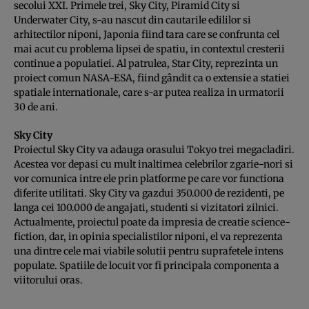
secolui XXI. Primele trei, Sky City, Piramid City si
Underwater City, s-au nascut din cautarile edililor si
arhitectilor niponi, Japonia fiind tara care se confrunta cel
mai acut cu problema lipsei de spatiu, in contextul cresterii
continue a populatiei. Al patrulea, Star City, reprezinta un
proiect comun NASA-ESA, fiind gândit ca o extensie a statiei
spatiale internationale, care s-ar putea realiza in urmatorii
30 de ani.
Sky City
Proiectul Sky City va adauga orasului Tokyo trei megacladiri.
Acestea vor depasi cu mult inaltimea celebrilor zgarie-nori si
vor comunica intre ele prin platforme pe care vor functiona
dife­rite utilitati. Sky City va gazdui 350.000 de rezidenti, pe
langa cei 100.000 de angajati, studenti si vizitatori zilnici.
Actualmente, proiectul poate da impresia de creatie science-
fiction, dar, in opinia specialistilor niponi, el va reprezenta
una dintre cele mai viabile solutii pentru suprafetele intens
populate. Spatiile de locuit vor fi principala componenta a
viitorului oras.