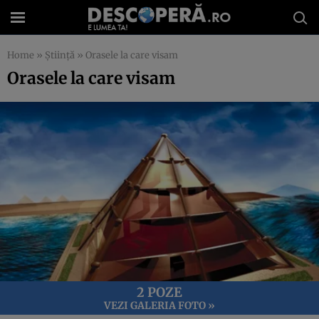
Home
»
Știință
»
Orasele la care visam
Orasele la care visam
2 POZE
VEZI GALERIA FOTO »