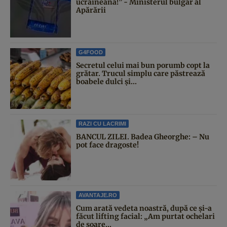
ucraineană!” - Ministerul bulgar al
Apărării
G4FOOD
Secretul celui mai bun porumb copt la
grătar. Trucul simplu care păstrează
boabele dulci și...
RAZI CU LACRIMI
BANCUL ZILEI. Badea Gheorghe: – Nu
pot face dragoste!
AVANTAJE.RO
Cum arată vedeta noastră, după ce și-a
făcut lifting facial: „Am purtat ochelari
de soare...