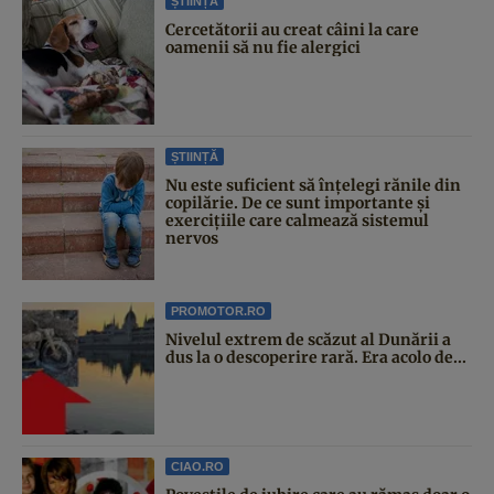
ȘTIINȚĂ
Cercetătorii au creat câini la care
oamenii să nu fie alergici
ȘTIINȚĂ
Nu este suficient să înțelegi rănile din
copilărie. De ce sunt importante și
exercițiile care calmează sistemul
nervos
PROMOTOR.RO
Nivelul extrem de scăzut al Dunării a
dus la o descoperire rară. Era acolo de...
CIAO.RO