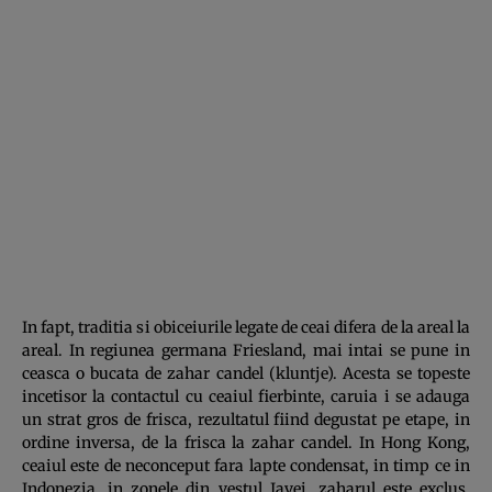
In fapt, traditia si obiceiurile legate de ceai difera de la areal la
areal. In regiunea germana Friesland, mai intai se pune in
ceasca o bucata de zahar candel (kluntje). Acesta se topeste
incetisor la contactul cu ceaiul fierbinte, caruia i se adauga
un strat gros de frisca, rezultatul fiind degustat pe etape, in
ordine inversa, de la frisca la zahar candel. In Hong Kong,
ceaiul este de neconceput fara lapte condensat, in timp ce in
Indonezia, in zonele din vestul Javei, zaharul este exclus.