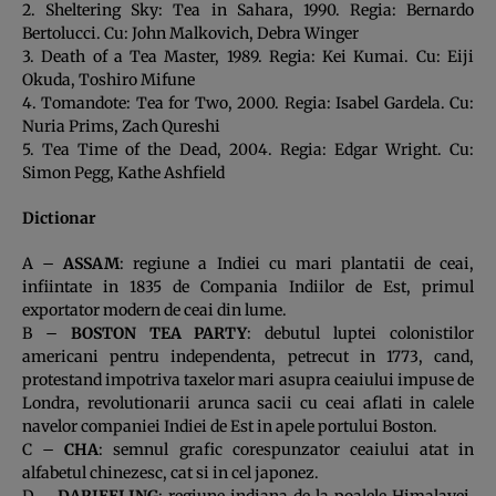
2. Sheltering Sky: Tea in Sahara, 1990. Regia: Bernardo
Bertolucci. Cu: John Malkovich, Debra Winger
3. Death of a Tea Master, 1989. Regia: Kei Kumai. Cu: Eiji
Okuda, Toshiro Mifune
4. Tomandote: Tea for Two, 2000. Regia: Isabel Gardela. Cu:
Nuria Prims, Zach Qureshi
5. Tea Time of the Dead, 2004. Regia: Edgar Wright. Cu:
Simon Pegg, Kathe Ashfield
Dictionar
A –
ASSAM
: regiune a Indiei cu mari plantatii de ceai,
infiintate in 1835 de Compania Indiilor de Est, primul
exportator modern de ceai din lume.
B –
BOSTON TEA PARTY
: debutul luptei colonistilor
americani pentru independenta, petrecut in 1773, cand,
protestand impotriva taxelor mari asupra ceaiului impuse de
Londra, revolutionarii arunca sacii cu ceai aflati in calele
navelor companiei Indiei de Est in apele portului Boston.
C –
CHA
: semnul grafic corespunzator ceaiului atat in
alfabetul chinezesc, cat si in cel japonez.
D –
DARJEELING
: regiune indiana de la poalele Himalayei,