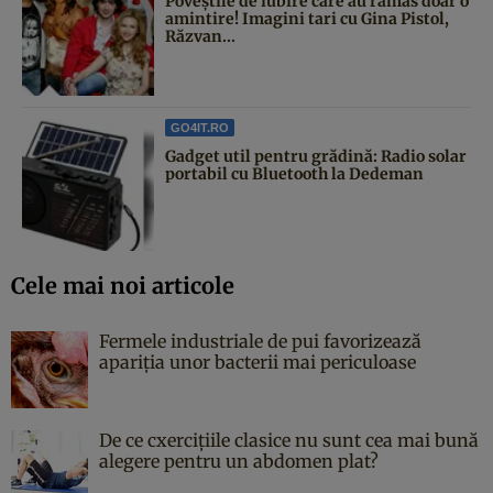
Poveştile de iubire care au rămas doar o
amintire! Imagini tari cu Gina Pistol,
Răzvan...
GO4IT.RO
Gadget util pentru grădină: Radio solar
portabil cu Bluetooth la Dedeman
Cele mai noi articole
Fermele industriale de pui favorizează
apariția unor bacterii mai periculoase
De ce cxercițiile clasice nu sunt cea mai bună
alegere pentru un abdomen plat?