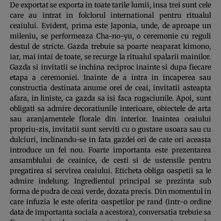
De exportat se exporta in toate tarile lumii, insa trei sunt cele
care au intrat in folclorul international pentru ritualul
ceaiului. Evident, prima este Japonia, unde, de aproape un
mileniu, se performeaza Cha-no-yu, o ceremonie cu reguli
destul de stricte. Gazda trebuie sa poarte neaparat kimono,
iar, mai intai de toate, se recurge la ritualul spalarii mainilor.
Gazda si invitatii se inchina reciproc inainte si dupa fiecare
etapa a ceremoniei. Inainte de a intra in incaperea sau
constructia destinata anume orei de ceai, invitatii asteapta
afara, in liniste, ca gazda sa isi faca rugaciunile. Apoi, sunt
obligati sa admire decoratiunile interioare, obiectele de arta
sau aranjamentele florale din interior. Inaintea ceaiului
propriu-zis, invitatii sunt serviti cu o gustare usoara sau cu
dulciuri, inclinandu-se in fata gazdei ori de cate ori aceasta
introduce un fel nou. Foarte importanta este prezentarea
ansamblului de ceainice, de cesti si de ustensile pentru
pregatirea si servirea ceaiului. Eticheta obliga oaspetii sa le
admire indelung. Ingredientul principal se prezinta sub
forma de pudra de ceai verde, dozata precis. Din momentul in
care infuzia le este oferita oaspetilor pe rand (intr-o ordine
data de importanta sociala a acestora), conversatia trebuie sa