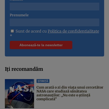
Prenumele
Sunt de acord cu
Politica de confidentialitate
*
Iți recomandăm
ȘTIINȚĂ
Cum arată o zi din viața unui cercetător
NASA care studiază sănătatea
astronauților: „Nu este o știință
complicată”