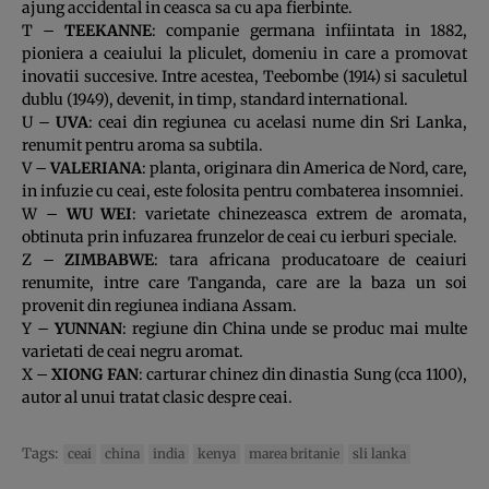
ajung accidental in ceasca sa cu apa fierbinte.
T –
TEEKANNE
: companie germana infiintata in 1882,
pioniera a ceaiului la pliculet, domeniu in care a promovat
inovatii succesive. Intre acestea, Teebombe (1914) si saculetul
dublu (1949), devenit, in timp, standard international.
U –
UVA
: ceai din regiunea cu acelasi nume din Sri Lanka,
renumit pentru aroma sa subtila.
V –
VALERIANA
: planta, originara din America de Nord, care,
in infuzie cu ceai, este folosita pentru combaterea insomniei.
W –
WU WEI
: varietate chinezeasca extrem de aromata,
obtinuta prin infuzarea frunzelor de ceai cu ierburi speciale.
Z –
ZIMBABWE
: tara africana producatoare de ceaiuri
renumite, intre care Tanganda, care are la baza un soi
provenit din regiunea indiana Assam.
Y –
YUNNAN
: regiune din China unde se produc mai multe
varietati de ceai negru aromat.
X –
XIONG FAN
: carturar chinez din dinastia Sung (cca 1100),
autor al unui tratat clasic despre ceai.
Tags:
ceai
china
india
kenya
marea britanie
sli lanka