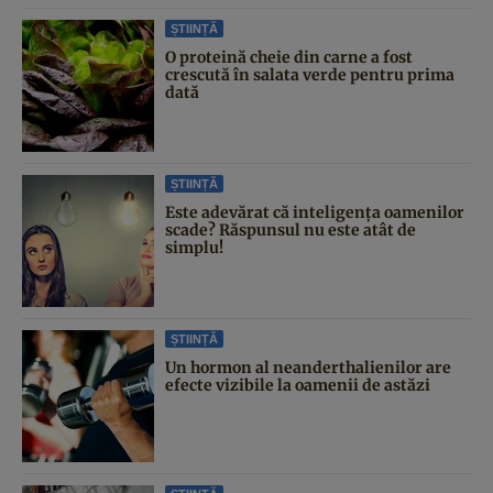
ȘTIINȚĂ
O proteină cheie din carne a fost
crescută în salata verde pentru prima
dată
ȘTIINȚĂ
Este adevărat că inteligența oamenilor
scade? Răspunsul nu este atât de
simplu!
ȘTIINȚĂ
Un hormon al neanderthalienilor are
efecte vizibile la oamenii de astăzi