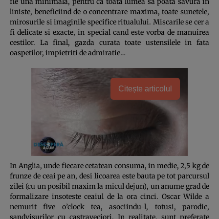
fie una minimala, pentru ca toata lumea sa poata savura in
liniste, beneficiind de o concentrare maxima, toate sunetele,
mirosurile si imaginile specifice ritualului. Miscarile se cer a
fi delicate si exacte, in special cand este vorba de manuirea
cestilor. La final, gazda curata toate ustensilele in fata
oaspetilor, impietriti de admiratie…
Citește articolul
In Anglia, unde fiecare cetatean consuma, in medie, 2,5 kg de
frunze de ceai pe an, desi licoarea este bauta pe tot parcursul
zilei (cu un posibil maxim la micul dejun), un anume grad de
formalizare insoteste ceaiul de la ora cinci. Oscar Wilde a
nemurit five o’clock tea, asociindu-l, totusi, parodic,
sandvisurilor cu castraveciori. In realitate, sunt preferate