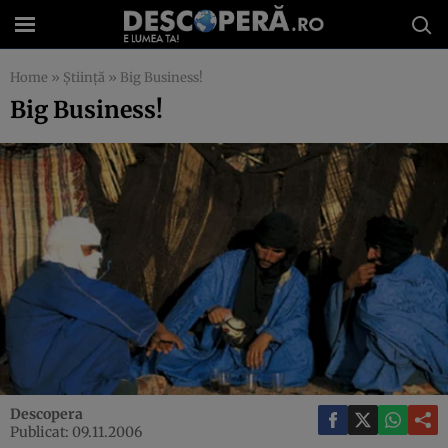
Home
»
Știință
»
Big Business!
Big Business!
Descopera
Publicat: 09.11.2006