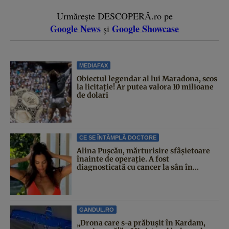
Urmărește DESCOPERĂ.ro pe
Google News
Google Showcase
și
MEDIAFAX
Obiectul legendar al lui Maradona, scos
la licitație! Ar putea valora 10 milioane
de dolari
CE SE ÎNTÂMPLĂ DOCTORE
Alina Pușcău, mărturisire sfâșietoare
înainte de operație. A fost
diagnosticată cu cancer la sân în...
GANDUL.RO
„Drona care s-a prăbușit în Kardam,