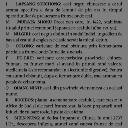
L –
LAPSANG SOUCHONG
: ceai negru chinezesc a carui
aroma specifica e data de lemnul de pin ars in timpul
operatiunilor de prelucrare a frunzelor de ceai.
M –
MURATA SHOKU
Preot zen care, in 1422, stabileste
ritualul primei ceremonii japoneze a ceaiului (Cha-no-yu).
N –
NILGIRI
: ceai negru obtinut in sudul Indiei, ingredient de
baza al ceaiului englezesc clasic servit la micul-dejun.
O –
OOLONG
: varietate de ceai obtinuta prin fermentarea
partiala a frunzelor de Camellia sinensis.
P –
PU-ERH
: varietate caracteristica provinciei chineze
Yunnan, cu frunze mari si avand in primul rand valoare
medicinala (este recomandat in afectiunile digestive). Pentru
consumul obisnuit, dupa o fermentare dubla, este aromat cu
petale de crizantema.
Q –
QUANG NINH
: ceai din provincia vietnameza cu acelasi
nume.
R –
ROOIBOS
: planta, asemanatoare ceaiului, care creste in
Africa de Sud si ale carei frunze stau la baza prepararii unei
infuzii de culoare rosie, lipsita de cafeina.
S –
SHEN NUNG
: al doilea imparat al Chinei. In anul 2737
i.Hr., descopera infuzia, atunci cand cateva frunze de ceai