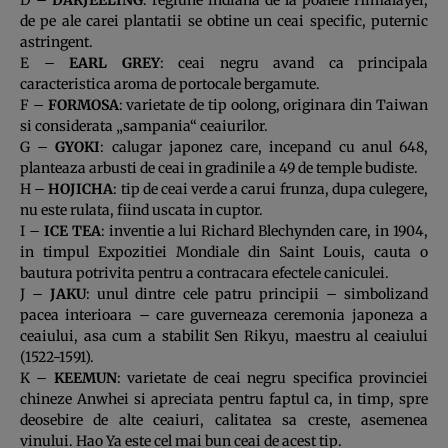
de pe ale carei plantatii se obtine un ceai specific, puternic
astringent.
E –
EARL GREY
: ceai negru avand ca principala
caracteristica aroma de portocale bergamute.
F –
FORMOSA
: varietate de tip oolong, originara din Taiwan
si considerata „sampania“ ceaiurilor.
G –
GYOKI
: calugar japonez care, incepand cu anul 648,
planteaza arbusti de ceai in gradinile a 49 de temple budiste.
H –
HOJICHA
: tip de ceai verde a carui frunza, dupa culegere,
nu este rulata, fiind uscata in cuptor.
I –
ICE TEA
: inventie a lui Richard Blechynden care, in 1904,
in timpul Expozitiei Mondiale din Saint Louis, cauta o
bautura potrivita pentru a contracara efectele caniculei.
J –
JAKU
: unul dintre cele patru principii – simbolizand
pacea interioara – care guverneaza ceremonia japoneza a
ceaiului, asa cum a stabilit Sen Rikyu, maestru al ceaiului
(1522-1591).
K –
KEEMUN
: varietate de ceai negru specifica provinciei
chineze Anwhei si apreciata pentru faptul ca, in timp, spre
deosebire de alte ceaiuri, calitatea sa creste, asemenea
vinului. Hao Ya este cel mai bun ceai de acest tip.