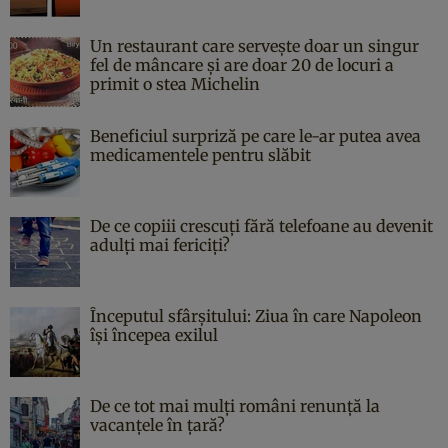
Un restaurant care servește doar un singur
fel de mâncare și are doar 20 de locuri a
primit o stea Michelin
Beneficiul surpriză pe care le-ar putea avea
medicamentele pentru slăbit
De ce copiii crescuți fără telefoane au devenit
adulți mai fericiți?
Începutul sfârşitului: Ziua în care Napoleon
îşi începea exilul
De ce tot mai mulți români renunță la
vacanțele în țară?