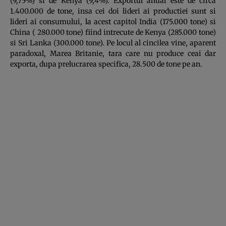
(9,75%) si de Kenya (9,4%). Exportul anual este de circa
1.400.000 de tone, insa cei doi lideri ai productiei sunt si
lideri ai consumului, la acest capitol India (175.000 tone) si
China ( 280.000 tone) fiind intrecute de Kenya (285.000 tone)
si Sri Lanka (300.000 tone). Pe locul al cincilea vine, aparent
paradoxal, Marea Britanie, tara care nu produce ceai dar
exporta, dupa prelucrarea specifica, 28.500 de tone pe an.