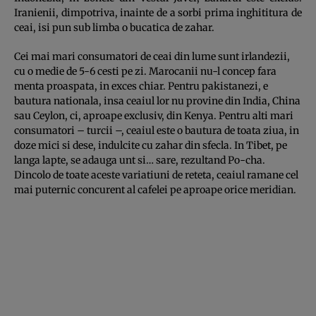
Iranienii, dimpotriva, inainte de a sorbi prima inghititura de
ceai, isi pun sub limba o bucatica de zahar.
Cei mai mari consumatori de ceai din lume sunt irlandezii,
cu o medie de 5-6 cesti pe zi. Marocanii nu-l concep fara
menta proaspata, in exces chiar. Pentru pakistanezi, e
bautura nationala, insa ceaiul lor nu provine din India, China
sau Ceylon, ci, aproape exclusiv, din Kenya. Pentru alti mari
consumatori – turcii –, ceaiul este o bautura de toata ziua, in
doze mici si dese, indulcite cu zahar din sfecla. In Tibet, pe
langa lapte, se adauga unt si… sare, rezultand Po-cha.
Dincolo de toate aceste variatiuni de reteta, ceaiul ramane cel
mai puternic concurent al cafelei pe aproape orice meridian.