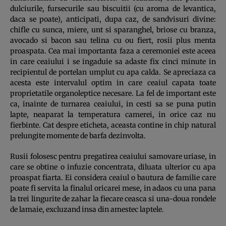
dulciurile, fursecurile sau biscuitii (cu aroma de levantica,
daca se poate), anticipati, dupa caz, de sandvisuri divine:
chifle cu sunca, miere, unt si sparanghel, briose cu branza,
avocado si bacon sau telina cu ou fiert, rosii plus menta
proaspata. Cea mai importanta faza a ceremoniei este aceea
in care ceaiului i se ingaduie sa adaste fix cinci minute in
recipientul de portelan umplut cu apa calda. Se apreciaza ca
acesta este intervalul optim in care ceaiul capata toate
proprietatile organoleptice necesare. La fel de important este
ca, inainte de turnarea ceaiului, in cesti sa se puna putin
lapte, neaparat la temperatura camerei, in orice caz nu
fierbinte. Cat despre eticheta, aceasta contine in chip natural
prelungite momente de barfa dezinvolta.
Rusii folosesc pentru pregatirea ceaiului samovare uriase, in
care se obtine o infuzie concentrata, diluata ulterior cu apa
proaspat fiarta. Ei considera ceaiul o bautura de familie care
poate fi servita la finalul oricarei mese, in adaos cu una pana
la trei lingurite de zahar la fiecare ceasca si una-doua rondele
de lamaie, excluzand insa din amestec laptele.