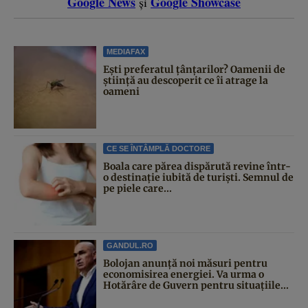
Google News
Google Showcase
și
MEDIAFAX
Ești preferatul țânțarilor? Oamenii de
știință au descoperit ce îi atrage la
oameni
CE SE ÎNTÂMPLĂ DOCTORE
Boala care părea dispărută revine într-
o destinație iubită de turiști. Semnul de
pe piele care...
GANDUL.RO
Bolojan anunță noi măsuri pentru
economisirea energiei. Va urma o
Hotărâre de Guvern pentru situațiile...