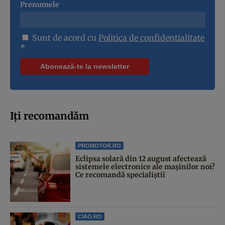
Prenumele
Sunt de acord cu
Politica de confidentialitate
*
Iți recomandăm
PROMOTOR.RO
Eclipsa solară din 12 august afectează
sistemele electronice ale mașinilor noi?
Ce recomandă specialiștii
CIAO.RO