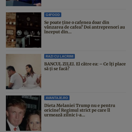
G4FOOD
Se poate ține o cafenea doar din
vânzarea de cafea? Doi antreprenori au
început din...
RAZI CU LACRIMI
BANCUL ZILEI. El către ea: – Ce îți place
să ți se facă?
AVANTAJE.RO
Dieta Melaniei Trump nu e pentru
oricine! Regimul strict pe care îl
urmează zilnic i-a...