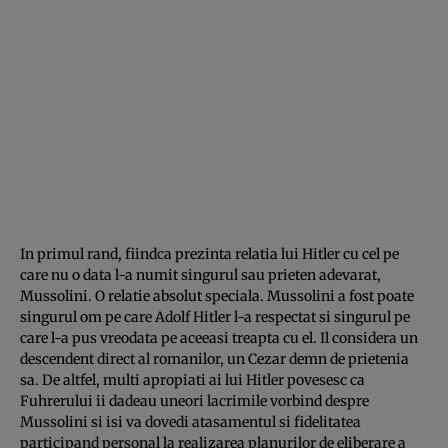
In primul rand, fiindca prezinta relatia lui Hitler cu cel pe
care nu o data l-a numit singurul sau prieten adevarat,
Mussolini. O relatie absolut speciala. Mussolini a fost poate
singurul om pe care Adolf Hitler l-a respectat si singurul pe
care l-a pus vreodata pe aceeasi treapta cu el. Il considera un
descendent direct al romanilor, un Cezar demn de prietenia
sa. De altfel, multi apropiati ai lui Hitler povesesc ca
Fuhrerului ii dadeau uneori lacrimile vorbind despre
Mussolini si isi va dovedi atasamentul si fidelitatea
participand personal la realizarea planurilor de eliberare a