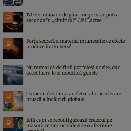
170 de milioane de găuri negre s-ar putea
ascunde în „cimitirul” Căii Lactee
Forța secretă a materiei întunecate: ce efecte
produce în Univers?
Nu numai că delfinii pot folosi unelte, dar
acest lucru le și modifică genele
Oamenii de știință au detectat o accelerare
bruscă a încălzirii globale
Iată cum se reconfigurează creierul pe
măsură ce tinitusul devine o afecțiune
cronică!