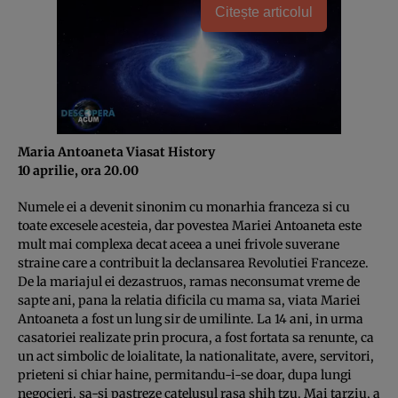
Citește articolul
Maria Antoaneta Viasat History
10 aprilie, ora 20.00
Numele ei a devenit sinonim cu monarhia franceza si cu
toate excesele acesteia, dar povestea Mariei Antoaneta este
mult mai complexa decat aceea a unei frivole suverane
straine care a contribuit la declansarea Revolutiei Franceze.
De la mariajul ei dezastruos, ramas neconsumat vreme de
sapte ani, pana la relatia dificila cu mama sa, viata Mariei
Antoaneta a fost un lung sir de umilinte. La 14 ani, in urma
casatoriei realizate prin pro­cura, a fost fortata sa renunte, ca
un act sim­bolic de loialitate, la nationalitate, avere, ser­vi­tori,
prieteni si chiar haine, permitandu-i-se doar, dupa lungi
negocieri, sa-si pastreze catelusul rasa shih tzu. Mai tarziu, a