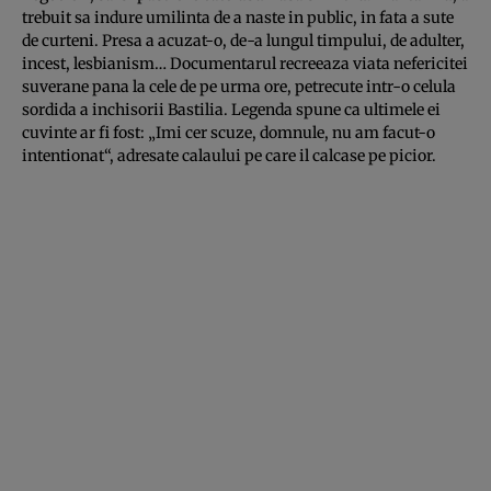
trebuit sa indure umilinta de a naste in public, in fata a sute
de curteni. Presa a acuzat-o, de-a lungul timpului, de adulter,
incest, lesbianism… Documentarul recreeaza viata nefericitei
suverane pana la cele de pe urma ore, petrecute intr-o celula
sordida a inchisorii Bastilia. Legenda spune ca ultimele ei
cuvinte ar fi fost: „Imi cer scuze, domnule, nu am facut-o
intentionat“, adresate calaului pe care il calcase pe picior.