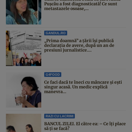
Pușcău a fost diagnosticată! Ce sunt
metastazele osoase,...
GANDUL.RO
„Prima doamnă” a țării își publică
declarația de avere, după un an de
presiuni jurnalistice....
G4FOOD
Ce faci dacă te îneci cu mâncare și ești
singur acasă. Un medic explică
manevra...
RAZI CU LACRIMI
BANCUL ZILEI. El către ea: – Ce îți place
să ți se facă?