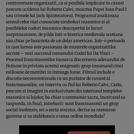
controversate organizatii, ca si posibila implicare in cazuri
precum uciderea lui Roberto Calvi, moartea Papei Ioan Paul I
sau crimele lui Jack Spintecatorul. Programul analizeaza
sensul celor mai cunoscute simboluri masonice si al
posibilelor coduri masonice descoperite in locuri
surprinzatoare, de pilda intr-o biserica medievala scotiana
sau chiar pe bancnota de un dolar american. Intr-o perioada
in care lumea este pasionata de misterele organizatiilor
secrete – vezi succesul ro­ma­nului Codul lui Da Vinci –
Procesul franc­masonilor incearca discernerea adevarului de
fictiune in privinta acestui enigmatic grup insumand cinci
milioane de membri in intreaga lume. Filmul include o
discutie neconventionala cu un purtator de cuvant al
francmasonilor, un interviu cu fiul lui Roberto Calvi, Carlo,
precum si imagini in exclusivitate din interiorul templelor
masonice si lojelor, ba chiar o ceremonie sacra, incercand sa
raspunda, in final, intrebarii: sunt francmasonii un grup
social inofensiv, ori o secta sinistra, decisa sa rastoarne
guverne si sa stabileasca o noua ordine mondiala?