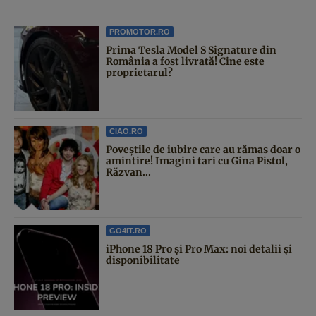
PROMOTOR.RO
Prima Tesla Model S Signature din
România a fost livrată! Cine este
proprietarul?
CIAO.RO
Poveştile de iubire care au rămas doar o
amintire! Imagini tari cu Gina Pistol,
Răzvan...
GO4IT.RO
iPhone 18 Pro și Pro Max: noi detalii și
disponibilitate