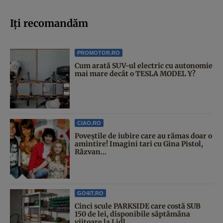
Iți recomandăm
PROMOTOR.RO
Cum arată SUV-ul electric cu autonomie
mai mare decât o TESLA MODEL Y?
CIAO.RO
Poveştile de iubire care au rămas doar o
amintire! Imagini tari cu Gina Pistol,
Răzvan...
GO4IT.RO
Cinci scule PARKSIDE care costă SUB
150 de lei, disponibile săptămâna
viitoare la Lidl