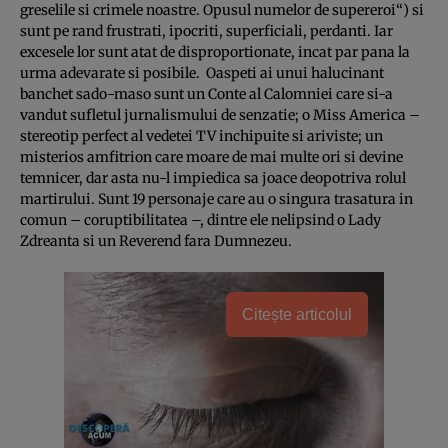
greselile si crimele noastre. Opusul numelor de supereroi“) si
sunt pe rand frustrati, ipocriti, superficiali, perdanti. Iar
excesele lor sunt atat de disproportionate, incat par pana la
urma adevarate si posibile. Oaspeti ai unui halucinant
banchet sado-maso sunt un Conte al Calomniei care si-a
vandut sufletul jurnalismului de senzatie; o Miss America –
stereotip perfect al vedetei TV inchipuite si ariviste; un
misterios amfitrion care moare de mai multe ori si devine
temnicer, dar asta nu-l impiedica sa joace deopotriva rolul
martirului. Sunt 19 personaje care au o singura trasatura in
comun – coruptibilitatea –, dintre ele nelipsind o Lady
Zdreanta si un Reverend fara Dumnezeu.
Citește articolul