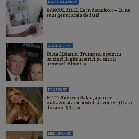
RAZI CU LACRIMI
BANCUL ZILEI. Ea în dormitor: – Eu nu
sunt genul acela de fată!
AVANTAJE.RO
Dieta Melaniei Trump nu e pentru
oricine! Regimul strict pe care îl
urmează zilnic i-a...
PROSPORT
FOTO. Andreea Bălan, apariție
îndrăzneață cu bustul la vedere: „O fată
din anii ’90 știa...
MEDIAFAX.RO