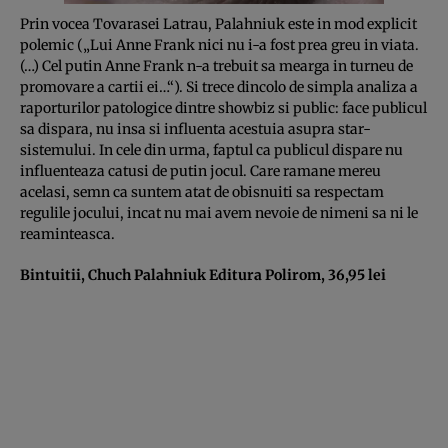
Prin vocea Tovarasei Latrau, Palahniuk este in mod explicit
polemic („Lui Anne Frank nici nu i-a fost prea greu in viata.
(…) Cel putin Anne Frank n-a trebuit sa mearga in turneu de
promovare a cartii ei…“). Si trece dincolo de simpla analiza a
raporturilor patologice dintre showbiz si public: face publicul
sa dispara, nu insa si influenta acestuia asupra star-
sistemului. In cele din urma, faptul ca publicul dispare nu
influenteaza catusi de putin jocul. Care ramane mereu
acelasi, semn ca suntem atat de obisnuiti sa respectam
regulile jocului, incat nu mai avem nevoie de nimeni sa ni le
reaminteasca.
Bintuitii, Chuch Palahniuk Editura Polirom, 36,95 lei