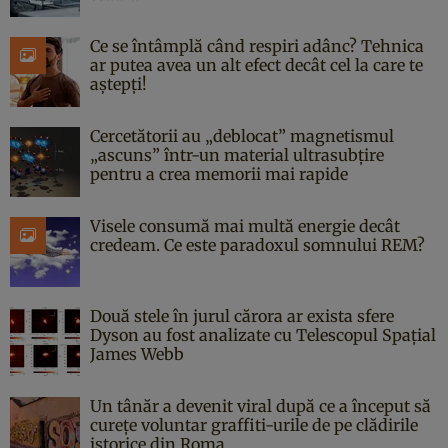
Ce se întâmplă când respiri adânc? Tehnica
ar putea avea un alt efect decât cel la care te
aștepți!
Cercetătorii au „deblocat” magnetismul
„ascuns” într-un material ultrasubțire
pentru a crea memorii mai rapide
Visele consumă mai multă energie decât
credeam. Ce este paradoxul somnului REM?
Două stele în jurul cărora ar exista sfere
Dyson au fost analizate cu Telescopul Spațial
James Webb
Un tânăr a devenit viral după ce a început să
curețe voluntar graffiti-urile de pe clădirile
istorice din Roma