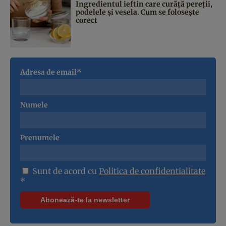
Ingredientul ieftin care curăță pereții,
podelele și vesela. Cum se folosește
corect
Adresa de email*
Numele
Prenumele
Sunt de acord cu
Politica de confidentialitate
*