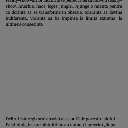
reality-show-urilor lucrurile se petrec la fel ca intr-un reality-
show. Anarhie, haos, legea junglei. Ajunge o nuanta pentru
ca dorinta sa se transforme in obsesie, toleranta sa devina
indiferenta, violenta sa fie impinsa la limita extrema, la
ultimele consecinte.
Delirul este regizorul absolut al celor 23 de povestiri ale lui
Palahniuk, in care bintuitii nu au nume, ci porecle („dupa