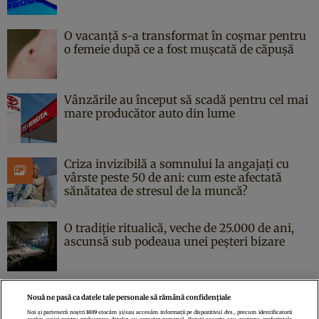
O vacanță s-a transformat în coșmar pentru
o femeie după ce a fost mușcată de căpușă
Vânzările au început să scadă pentru cel mai
mare producător auto din lume
Criza invizibilă a somnului la angajați cu
vârste peste 50 de ani: cum este afectată
sănătatea de stresul de la muncă?
O tradiție ritualică, veche de 25.000 de ani,
ascunsă sub podeaua unei peșteri bizare
Nouă ne pasă ca datele tale personale să rămână confidențiale
Noi și partenerii noștri
1019
stocăm și/sau accesăm informații pe dispozitivul dvs., precum identificatorii