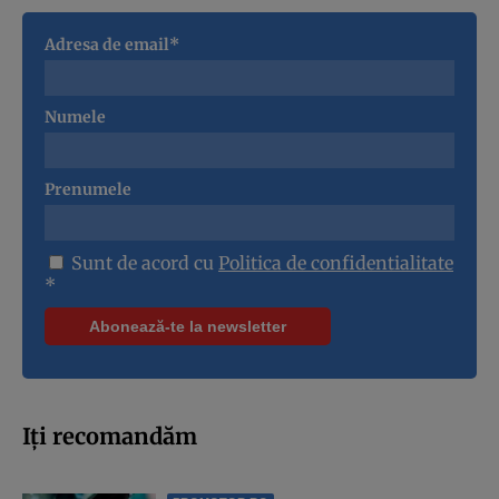
Adresa de email*
Numele
Prenumele
Sunt de acord cu
Politica de confidentialitate
*
Iți recomandăm