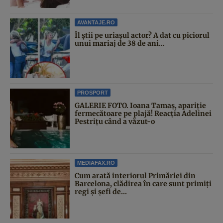
AVANTAJE.RO
Îl știi pe uriașul actor? A dat cu piciorul
unui mariaj de 38 de ani...
PROSPORT
GALERIE FOTO. Ioana Tamaş, apariție
fermecătoare pe plajă! Reacția Adelinei
Pestrițu când a văzut-o
MEDIAFAX.RO
Cum arată interiorul Primăriei din
Barcelona, clădirea în care sunt primiți
regi și șefi de...