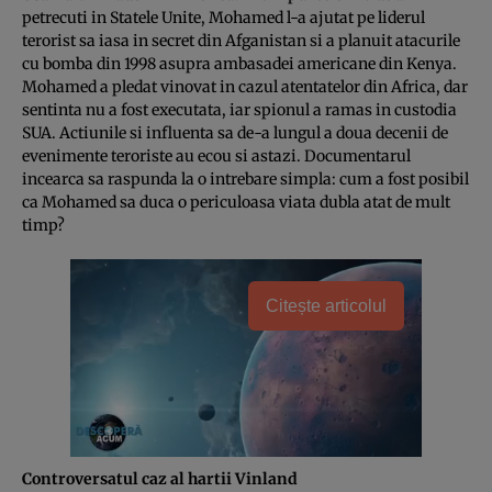
petrecuti in Statele Unite, Mohamed l-a ajutat pe liderul
terorist sa iasa in secret din Afganistan si a planuit atacurile
cu bomba din 1998 asupra ambasadei americane din Kenya.
Mohamed a pledat vinovat in cazul atentatelor din Africa, dar
sentinta nu a fost executata, iar spionul a ramas in custodia
SUA. Actiunile si influenta sa de-a lungul a doua decenii de
evenimente teroriste au ecou si astazi. Documentarul
incearca sa raspunda la o intrebare simpla: cum a fost posibil
ca Mohamed sa duca o periculoasa viata dubla atat de mult
timp?
Citește articolul
Controversatul caz al hartii Vinland