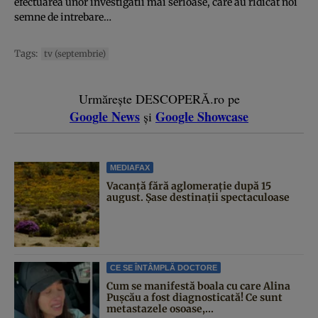
efectuarea unor investigatii mai serioase, care au ridicat noi
semne de intrebare…
Tags:
tv (septembrie)
Urmărește DESCOPERĂ.ro pe
Google News
Google Showcase
și
MEDIAFAX
Vacanță fără aglomerație după 15
august. Șase destinații spectaculoase
CE SE ÎNTÂMPLĂ DOCTORE
Cum se manifestă boala cu care Alina
Pușcău a fost diagnosticată! Ce sunt
metastazele osoase,...