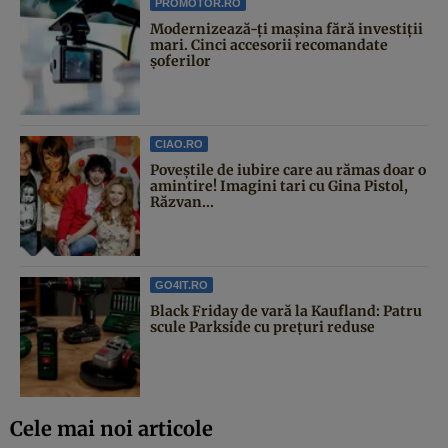
PROMOTOR.RO
Modernizează-ți mașina fără investiții
mari. Cinci accesorii recomandate
șoferilor
CIAO.RO
Poveştile de iubire care au rămas doar o
amintire! Imagini tari cu Gina Pistol,
Răzvan...
GO4IT.RO
Black Friday de vară la Kaufland: Patru
scule Parkside cu prețuri reduse
Cele mai noi articole