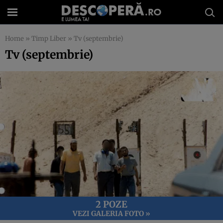
Home
»
Timp Liber
»
Tv (septembrie)
Tv (septembrie)
2 POZE
VEZI GALERIA FOTO »