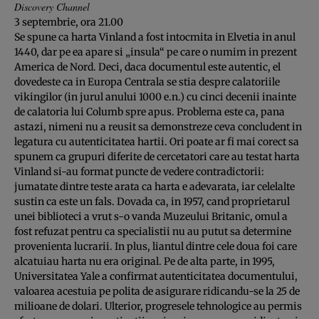
Discovery Channel
3 septembrie, ora 21.00
Se spune ca harta Vinland a fost intocmita in Elvetia in anul
1440, dar pe ea apare si „insula“ pe care o numim in prezent
America de Nord. Deci, daca documentul este autentic, el
dovedeste ca in Europa Centrala se stia despre calatoriile
vikingilor (in jurul anului 1000 e.n.) cu cinci decenii inainte
de calatoria lui Columb spre apus. Problema este ca, pana
astazi, nimeni nu a reusit sa demonstreze ceva concludent in
legatura cu autenticitatea hartii. Ori poate ar fi mai corect sa
spunem ca grupuri diferite de cercetatori care au testat harta
Vinland si-au format puncte de vedere contradictorii:
jumatate dintre teste arata ca harta e adevarata, iar celelalte
sustin ca este un fals. Dovada ca, in 1957, cand proprietarul
unei biblioteci a vrut s-o vanda Muzeului Britanic, omul a
fost refuzat pentru ca specialistii nu au putut sa determine
provenienta lucrarii. In plus, liantul dintre cele doua foi care
alcatuiau harta nu era original. Pe de alta parte, in 1995,
Universitatea Yale a confirmat autenticitatea documentului,
valoarea acestuia pe polita de asigurare ridicandu-se la 25 de
milioane de dolari. Ulterior, progresele tehnologice au permis