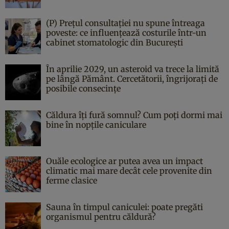
(P) Prețul consultației nu spune întreaga
poveste: ce influențează costurile într-un
cabinet stomatologic din București
În aprilie 2029, un asteroid va trece la limită
pe lângă Pământ. Cercetătorii, îngrijorați de
posibile consecințe
Căldura îți fură somnul? Cum poți dormi mai
bine în nopțile caniculare
Ouăle ecologice ar putea avea un impact
climatic mai mare decât cele provenite din
ferme clasice
Sauna în timpul caniculei: poate pregăti
organismul pentru căldură?