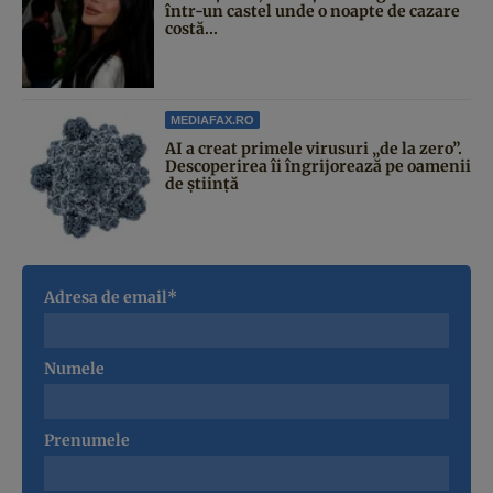
într-un castel unde o noapte de cazare
costă...
MEDIAFAX.RO
AI a creat primele virusuri „de la zero”.
Descoperirea îi îngrijorează pe oamenii
de știință
Adresa de email*
Numele
Prenumele