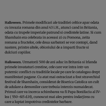
Primele modificari ale traditiei celtice apar odata
Halloween.
cu invazia romana din anul 43 i.H., atunci cand in Britania,
odata cu trupele imperiale patrund si credintele latine. Si cum
Shamhain era celebrata in aceeasi zi cu Pomona, zeita
romana a fructelor, cele doua sarbatori se vor contopi, dand
nastere, printre altele, obiceiului de a imparti fructe si
dulciuri copiilor.
Urmatorii 500 de ani aduc in Britania si Irlanda
Halloween.
primele invataturi crestine, cele care vor intra intr-un
puternic conflict cu traditiile locale pe care le catalogau drept
manifestari pagane. Cu atat mai ostracizat a fost stravechiul
festival de Shamhain, considerat de Biserica Catolica un cult
de adulare a demonilor care trebuia interzis numaidecat.
Primul care va incerca schimbarea va fi Papa Bonifaciu al IV-
lea ( 550-615 d.H), cunoscut mai ales pentru indarjirea cu
care a luptat impotriva credintelor barbare.