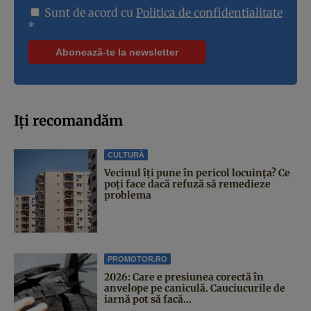
Sunt de acord cu
Politica de confidentialitate
*
Iți recomandăm
CULTURĂ
Vecinul îți pune în pericol locuința? Ce
poți face dacă refuză să remedieze
problema
PROMOTOR.RO
2026: Care e presiunea corectă în
anvelope pe caniculă. Cauciucurile de
iarnă pot să facă...