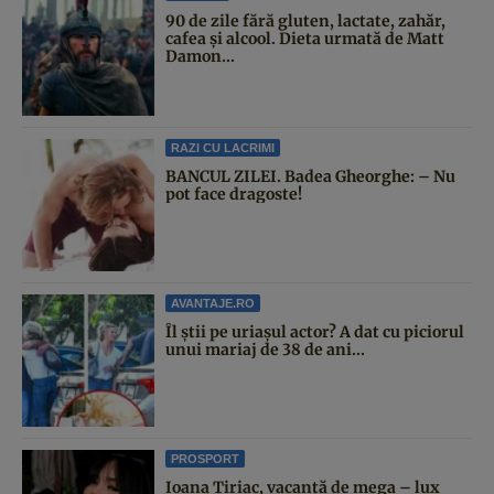
90 de zile fără gluten, lactate, zahăr,
cafea și alcool. Dieta urmată de Matt
Damon...
RAZI CU LACRIMI
BANCUL ZILEI. Badea Gheorghe: – Nu
pot face dragoste!
AVANTAJE.RO
Îl știi pe uriașul actor? A dat cu piciorul
unui mariaj de 38 de ani...
PROSPORT
Ioana Țiriac, vacanță de mega – lux