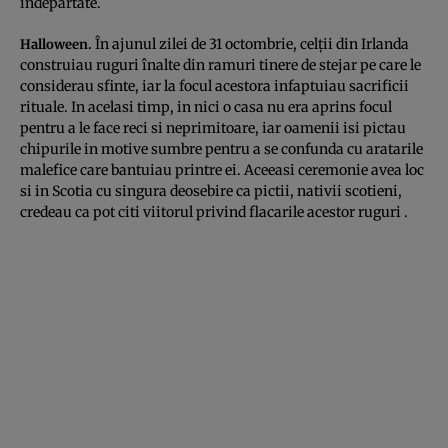
indepartate.
În ajunul zilei de 31 octombrie, celţii din Irlanda
Halloween.
construiau ruguri înalte din ramuri tinere de stejar pe care le
considerau sfinte, iar la focul acestora infaptuiau sacrificii
rituale. In acelasi timp, in nici o casa nu era aprins focul
pentru a le face reci si neprimitoare, iar oamenii isi pictau
chipurile in motive sumbre pentru a se confunda cu aratarile
malefice care bantuiau printre ei. Aceeasi ceremonie avea loc
si in Scotia cu singura deosebire ca pictii, nativii scotieni,
credeau ca pot citi viitorul privind flacarile acestor ruguri .