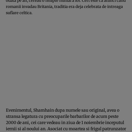
odata pe an, cereau o noapte numai a lor. Cert este ca atunci cand
romanii invadau Britania, traditia era deja celebrata de intreaga
suflare celtica.
Evenimentul, Shamhain dupa numele sau original, avea o
stransa legatura cu preocuparile barbarilor de acum peste
2000 de ani, cei care vedeau in ziua de 1 noiembrie inceputul
iernii si al noului an. Asociat cu moartea si frigul patrunzator