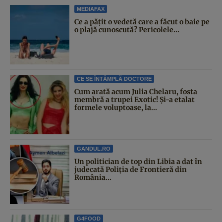
MEDIAFAX
Ce a pățit o vedetă care a făcut o baie pe
o plajă cunoscută? Pericolele...
CE SE ÎNTÂMPLĂ DOCTORE
Cum arată acum Julia Chelaru, fosta
membră a trupei Exotic! Și-a etalat
formele voluptoase, la...
GANDUL.RO
Un politician de top din Libia a dat în
judecată Poliția de Frontieră din
România...
G4FOOD