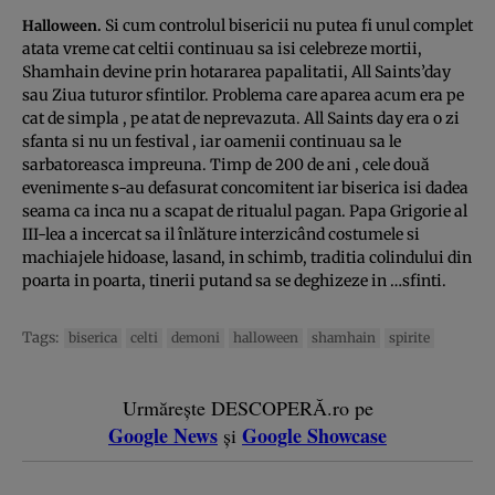
Si cum controlul bisericii nu putea fi unul complet
Halloween.
atata vreme cat celtii continuau sa isi celebreze mortii,
Shamhain devine prin hotararea papalitatii, All Saints’day
sau Ziua tuturor sfintilor. Problema care aparea acum era pe
cat de simpla , pe atat de neprevazuta. All Saints day era o zi
sfanta si nu un festival , iar oamenii continuau sa le
sarbatoreasca impreuna. Timp de 200 de ani , cele două
evenimente s-au defasurat concomitent iar biserica isi dadea
seama ca inca nu a scapat de ritualul pagan. Papa Grigorie al
III-lea a incercat sa il înlăture interzicând costumele si
machiajele hidoase, lasand, in schimb, traditia colindului din
poarta in poarta, tinerii putand sa se deghizeze in …sfinti.
Tags:
biserica
celti
demoni
halloween
shamhain
spirite
Urmărește DESCOPERĂ.ro pe
Google News
Google Showcase
și