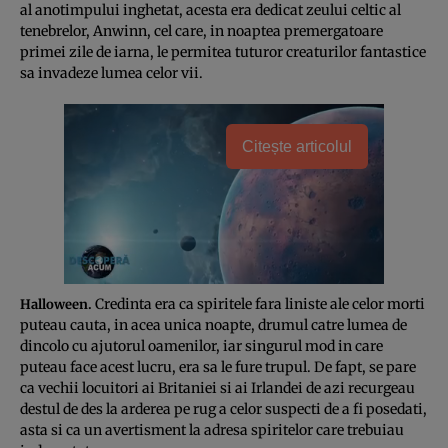
al anotimpului inghetat, acesta era dedicat zeului celtic al
tenebrelor, Anwinn, cel care, in noaptea premergatoare
primei zile de iarna, le permitea tuturor creaturilor fantastice
sa invadeze lumea celor vii.
Citește articolul
Credinta era ca spiritele fara liniste ale celor morti
Halloween.
puteau cauta, in acea unica noapte, drumul catre lumea de
dincolo cu ajutorul oamenilor, iar singurul mod in care
puteau face acest lucru, era sa le fure trupul. De fapt, se pare
ca vechii locuitori ai Britaniei si ai Irlandei de azi recurgeau
destul de des la arderea pe rug a celor suspecti de a fi posedati,
asta si ca un avertisment la adresa spiritelor care trebuiau