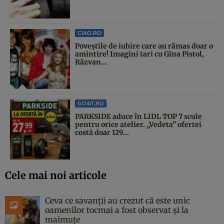
CIAO.RO
Poveştile de iubire care au rămas doar o
amintire! Imagini tari cu Gina Pistol,
Răzvan...
GO4IT.RO
PARKSIDE aduce în LIDL TOP 7 scule
pentru orice atelier. „Vedeta” ofertei
costă doar 129...
Cele mai noi articole
Ceva ce savanții au crezut că este unic
oamenilor tocmai a fost observat și la
maimuțe