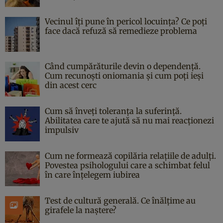
Vecinul îți pune în pericol locuința? Ce poți
face dacă refuză să remedieze problema
Când cumpărăturile devin o dependență.
Cum recunoști oniomania și cum poți ieși
din acest cerc
Cum să înveți toleranța la suferință.
Abilitatea care te ajută să nu mai reacționezi
impulsiv
Cum ne formează copilăria relațiile de adulți.
Povestea psihologului care a schimbat felul
în care înțelegem iubirea
Test de cultură generală. Ce înălțime au
girafele la naștere?