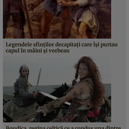
Legendele sfinţilor decapitaţi care îşi purtau
capul în mâini şi vorbeau
Boudica, regina celtică ce a condus una dintre