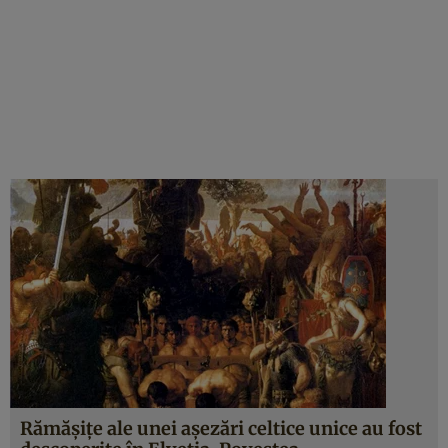
Rămăşiţe ale unei aşezări celtice unice au fost