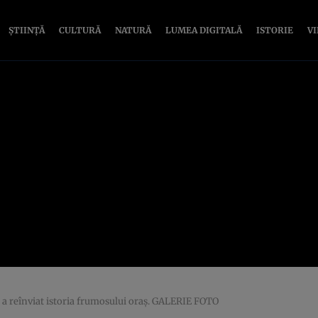
ȘTIINȚĂ
CULTURĂ
NATURĂ
LUMEA DIGITALĂ
ISTORIE
V
i a reînviat istoria frumosului oraş. GALERIE FOTO