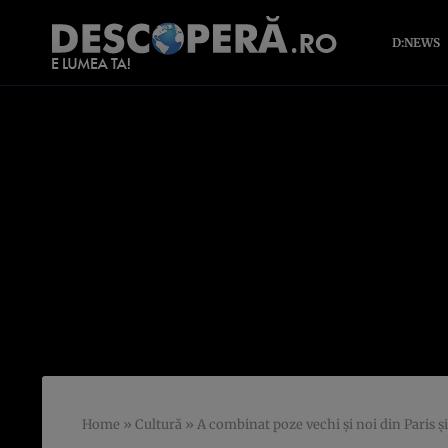
D:NEWS
Home
»
Cultură
»
A combinat poze vechi şi noi din Paris ş