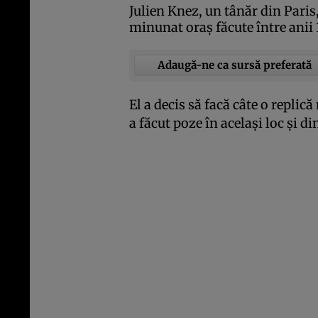
Julien Knez, un tânăr din Paris,
minunat oraş făcute între anii 
Adaugă-ne ca sursă preferată
El a decis să facă câte o replic
a făcut poze în acelaşi loc şi di