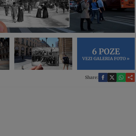
6 POZE
VEZI GALERIA FOTO »
Share: