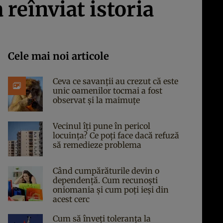
 reînviat istoria
Cele mai noi articole
Ceva ce savanții au crezut că este
unic oamenilor tocmai a fost
observat și la maimuțe
Vecinul îți pune în pericol
locuința? Ce poți face dacă refuză
să remedieze problema
Când cumpărăturile devin o
dependență. Cum recunoști
oniomania și cum poți ieși din
acest cerc
Cum să înveți toleranța la