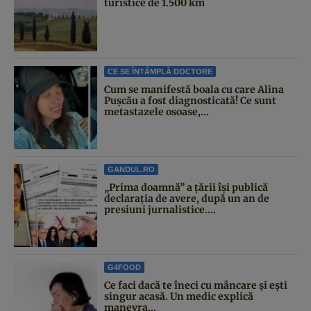
turistice de 1.500 km
CE SE ÎNTÂMPLĂ DOCTORE
Cum se manifestă boala cu care Alina
Pușcău a fost diagnosticată! Ce sunt
metastazele osoase,...
GANDUL.RO
„Prima doamnă” a țării își publică
declarația de avere, după un an de
presiuni jurnalistice....
G4FOOD
Ce faci dacă te îneci cu mâncare și ești
singur acasă. Un medic explică
manevra...