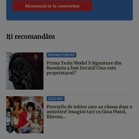
Iți recomandăm
PROMOTOR.RO
Prima Tesla Model S Signature din
România a fost livrată! Cine este
proprietarul?
CIAO.RO
Poveştile de iubire care au rămas doar o
amintire! Imagini tari cu Gina Pistol,
Răzvan...