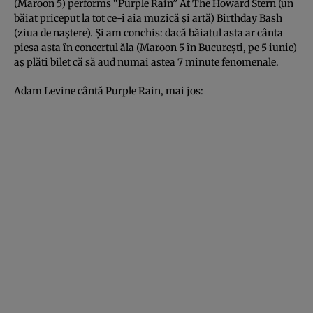
(Maroon 5) performs “Purple Rain” At The Howard Stern (un
băiat priceput la tot ce-i aia muzică şi artă) Birthday Bash
(ziua de naştere). Şi am conchis: dacă băiatul asta ar cânta
piesa asta în concertul ăla (Maroon 5 în Bucureşti, pe 5 iunie)
aş plăti bilet că să aud numai astea 7 minute fenomenale.
Adam Levine cântă Purple Rain, mai jos: