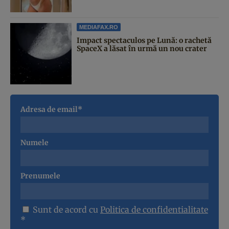
MEDIAFAX.RO
Impact spectaculos pe Lună: o rachetă
SpaceX a lăsat în urmă un nou crater
Adresa de email*
Numele
Prenumele
Sunt de acord cu
Politica de confidentialitate
*