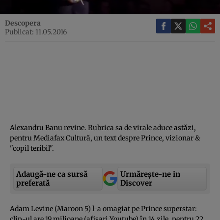
Descopera
Publicat: 11.05.2016
Alexandru Banu revine. Rubrica sa de virale aduce astăzi,
pentru Mediafax Cultură, un text despre Prince, vizionar &
"copil teribil".
Adaugă-ne ca sursă
Urmărește-ne in
preferată
Discover
Adam Levine (Maroon 5) l-a omagiat pe Prince superstar:
clip-ul are 19 milioane (afişari Youtube) în 14 zile, pentru 22