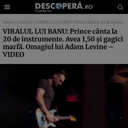
Home
»
Cultură
»
VIRALUL LUI BANU: Prince cânta la 20 de instrumente. Avea 1,50 şi gagici marfă. Omagiul lui Adam Levine – VIDEO
VIRALUL LUI BANU: Prince cânta la
20 de instrumente. Avea 1,50 şi gagici
marfă. Omagiul lui Adam Levine –
VIDEO