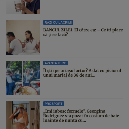
RAZI CU LACRIMI
BANCUL ZILEI. El către ea: – Ce îți place
să ți se facă?
AVANTAJE.RO
Îl știi pe uriașul actor? A dat cu piciorul
unui mariaj de 38 de ani...
PROSPORT
„Îmi iubesc formele”. Georgina
Rodriguez s-a pozat în costum de baie
înainte de nunta cu...