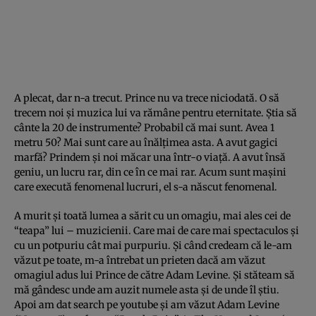
A plecat, dar n-a trecut. Prince nu va trece niciodată. O să
trecem noi şi muzica lui va rămâne pentru eternitate. Ştia să
cânte la 20 de instrumente? Probabil că mai sunt. Avea 1
metru 50? Mai sunt care au înălţimea asta. A avut gagici
marfă? Prindem şi noi măcar una într-o viaţă. A avut însă
geniu, un lucru rar, din ce în ce mai rar. Acum sunt maşini
care execută fenomenal lucruri, el s-a născut fenomenal.
A murit şi toată lumea a sărit cu un omagiu, mai ales cei de
“teapa” lui – muzicienii. Care mai de care mai spectaculos şi
cu un potpuriu cât mai purpuriu. Şi când credeam că le-am
văzut pe toate, m-a întrebat un prieten dacă am văzut
omagiul adus lui Prince de către Adam Levine. Şi stăteam să
mă gândesc unde am auzit numele asta şi de unde îl ştiu.
Apoi am dat search pe youtube şi am văzut Adam Levine