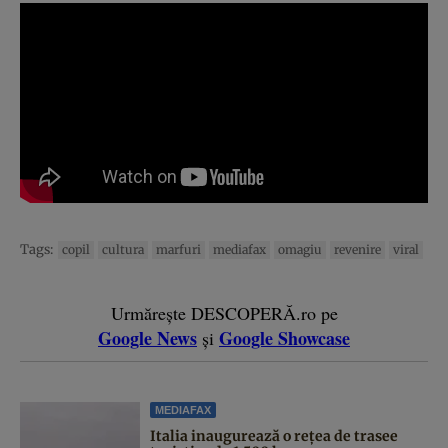
Tags:
copil
cultura
marfuri
mediafax
omagiu
revenire
viral
Urmărește DESCOPERĂ.ro pe
Google News
Google Showcase
și
MEDIAFAX
Italia inaugurează o rețea de trasee