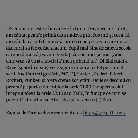
„Evenimentul este o întoarcere în timp. Deoarece în Club A,
am cântat pentr’o primă dată undeva prin doo mii şi ceva. M-
am gândit că ar fi frumos să urc din nou pe scena care mi-a
dat curaj să fac ce fac şi acum, după mai bine de câteva secole
care au durat câţiva ani. Invitaţi de soi, unu’ şi unu’ (Adică
cine vrea să vină e invitatu’ meu pe banii lui). DJ Illkiddrei &
Rage (spate în spate) vor asigura muzica pă tot parcursul
serii. Invităm toţi grafării, MC, DJ, Skateri, Rolleri, Bikeri,
Rockeri, Punkeri şi toată crema societăţii. Uşile se deschid cu
peronu’ pe partea din mijloc la orele 21:00. Iar spectacolul
începe undeva la orele 22:30 sau 23:00, în funcţie de cum se
prezintă situaţiunea. Alea, alea şi ne vedem (…) Pace”.
Pagina de Facebook a evenimentului:
https://goo.gl/Tlmyic