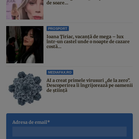
de soare...
PROSPORT
Ioana Țiriac, vacanță de mega – lux
într-un castel unde o noapte de cazare
costă...
MEDIAFAX.RO
AI a creat primele virusuri „de la zero”.
Descoperirea îi îngrijorează pe oamenii
de știință
Adresa de email*