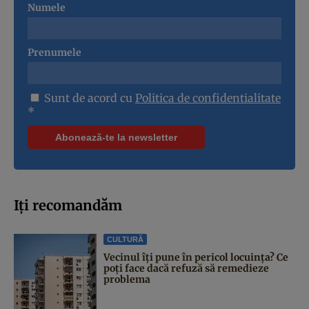
Numele
Prenumele
Sunt de acord cu
Politica de confidentialitate
*
Iți recomandăm
CULTURĂ
Vecinul îți pune în pericol locuința? Ce
poți face dacă refuză să remedieze
problema