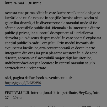
între 26 mai – 30 iunie
Aceasta este prima ediţie în care Bucharest Biennale alege ca
lucrările să nu fie expuse în spaţiile închise ale muzeelor şi
galeriilor de artă, ci în diverse zone ale oraşului unde să fie
cât mai accesibile publicului. Biennala e la intersecţia dintre
public şi privat, iar suportul de expunere al lucrărilor va
dezvolta şi un discurs despre modul în care poate fi exploatat
spaţiul public în cadrul oraşului. Prin modul inovativ de
expunere a lucrărilor, arta contemporană va deveni parte
integrantă din oraş iar prin plasarea acestora în 21 de zone
diferite, aceasta va fi accesibilă majorităţii locuitorilor,
indiferent dacă aceştia locuiesc în centrul oraşului sau în
cartierele mai îndepărtate.
Aici, pagina de Facebook a evenimentului:
https://goo.gl/EdW2W6
.
FESTIVALULUL internaţional de trupe tribute, HeyDay, între
27 – 29 mai