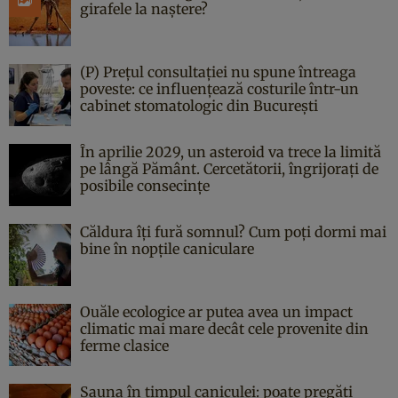
girafele la naștere?
(P) Prețul consultației nu spune întreaga
poveste: ce influențează costurile într-un
cabinet stomatologic din București
În aprilie 2029, un asteroid va trece la limită
pe lângă Pământ. Cercetătorii, îngrijorați de
posibile consecințe
Căldura îți fură somnul? Cum poți dormi mai
bine în nopțile caniculare
Ouăle ecologice ar putea avea un impact
climatic mai mare decât cele provenite din
ferme clasice
Sauna în timpul caniculei: poate pregăti