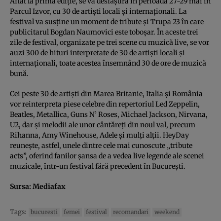
Aflat la prima ediţie, se va desfăşura în perioada 27-29 mai în
Parcul Izvor, cu 30 de artişti locali şi internaţionali. La
festival va susţine un moment de tribute şi Trupa 23 în care
publicitarul Bogdan Naumovici este toboşar. În aceste trei
zile de festival, organizate pe trei scene cu muzică live, se vor
auzi 300 de hituri interpretate de 30 de artişti locali şi
internaţionali, toate acestea însemnând 30 de ore de muzică
bună.
Cei peste 30 de artişti din Marea Britanie, Italia şi România
vor reinterpreta piese celebre din repertoriul Led Zeppelin,
Beatles, Metallica, Guns N’ Roses, Michael Jackson, Nirvana,
U2, dar şi melodii ale unor cântăreţi din noul val, precum
Rihanna, Amy Winehouse, Adele şi mulţi alţii. HeyDay
reuneşte, astfel, unele dintre cele mai cunoscute „tribute
acts”, oferind fanilor şansa de a vedea live legende ale scenei
muzicale, într-un festival fără precedent în Bucureşti.
Sursa:
Mediafax
Tags:
bucuresti
femei
festival
recomandari
weekend