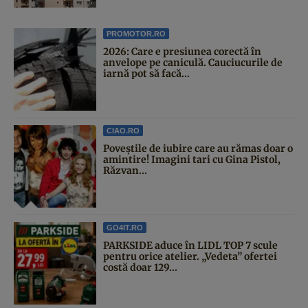
PROMOTOR.RO
2026: Care e presiunea corectă în
anvelope pe caniculă. Cauciucurile de
iarnă pot să facă...
CIAO.RO
Poveştile de iubire care au rămas doar o
amintire! Imagini tari cu Gina Pistol,
Răzvan...
GO4IT.RO
PARKSIDE aduce în LIDL TOP 7 scule
pentru orice atelier. „Vedeta” ofertei
costă doar 129...