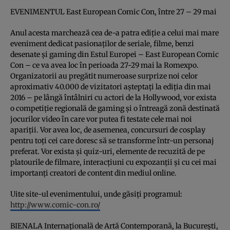
EVENIMENTUL East European Comic Con, între 27 – 29 mai
Anul acesta marchează cea de-a patra ediţie a celui mai mare
eveniment dedicat pasionaţilor de seriale, filme, benzi
desenate şi gaming din Estul Europei – East European Comic
Con – ce va avea loc în perioada 27-29 mai la Romexpo.
Organizatorii au pregătit numeroase surprize noi celor
aproximativ 40.000 de vizitatori aşteptaţi la ediţia din mai
2016 – pe lângă întâlniri cu actori de la Hollywood, vor exista
o competiţie regională de gaming şi o întreagă zonă destinată
jocurilor video în care vor putea fi testate cele mai noi
apariţii. Vor avea loc, de asemenea, concursuri de cosplay
pentru toţi cei care doresc să se transforme într-un personaj
preferat. Vor exista şi quiz-uri, elemente de recuzită de pe
platourile de filmare, interacţiuni cu expozanţii şi cu cei mai
importanţi creatori de content din mediul online.
Uite site-ul evenimentului, unde găsiţi programul:
http://www.comic-con.ro/
BIENALA Internaţională de Artă Contemporană, la Bucureşti,