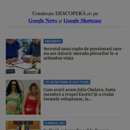
Urmărește DESCOPERĂ.ro pe
Google News
Google Showcase
și
MEDIAFAX
Secretul unui cuplu de pensionari care
nu are datorii: metoda plicurilor le-a
schimbat viața
CE SE ÎNTÂMPLĂ DOCTORE
Cum arată acum Julia Chelaru, fosta
membră a trupei Exotic! Și-a etalat
formele voluptoase, la...
GANDUL.RO