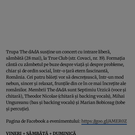
Trupa The dAdA susţine un concert cu intrare liberă,
sâmbătă (28 mai), la True Club (str. Covaci, nr. 19). Formaţia
cântă cu zâmbetul pe buze despre viaţă şi despre probleme,
chiar şi de ordin social, într-o ţară etern fascinantă,
România. Cei patru băieţi vor să descreţească, într-un mod
nebun, sincer şi relaxat, frunţile din ce în ce mai încreţite ale
românilor. Membrii The dAdA sunt Septimiu Urzică (voce şi
chitară), Theodor Nicolae (chitară şi backing vocals), Mihai
Ungureanu (bas şi backing vocals) şi Marian Bobiceag (tobe
şi percuţie).
Pagina de Facebook a evenimentului:
https://goo.gl/AMER0Z
VINERI + SÂMBĂTĂ + DUMINICĂ