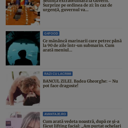
Şedinţă extraordinară la Guvern.
Surprize pe ordinea de zi: în caz de
urgență, guvernul va...
G4FOOD
Ce mănâncă marinarii care petrec până
la 90 de zile într-un submarin. Cum
arată meniul...
RAZI CU LACRIMI
BANCUL ZILEI. Badea Gheorghe: – Nu
pot face dragoste!
AVANTAJE.RO
Cum arată vedeta noastră, după ce și-a
făcut lifting facial: „Am purtat ochelari