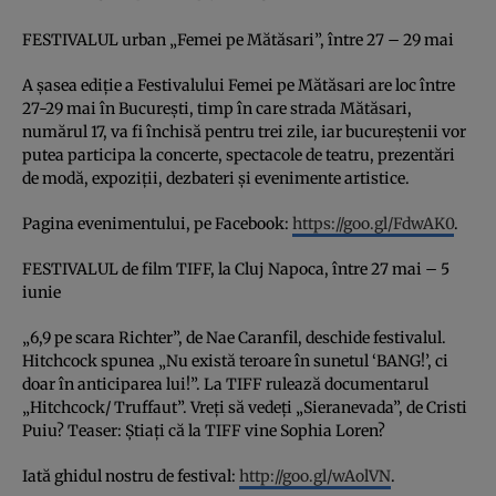
FESTIVALUL urban „Femei pe Mătăsari”, între 27 – 29 mai
A şasea ediţie a Festivalului Femei pe Mătăsari are loc între
27-29 mai în Bucureşti, timp în care strada Mătăsari,
numărul 17, va fi închisă pentru trei zile, iar bucureştenii vor
putea participa la concerte, spectacole de teatru, prezentări
de modă, expoziţii, dezbateri şi evenimente artistice.
Pagina evenimentului, pe Facebook:
https://goo.gl/FdwAK0
.
FESTIVALUL de film TIFF, la Cluj Napoca, între 27 mai – 5
iunie
„6,9 pe scara Richter”, de Nae Caranfil, deschide festivalul.
Hitchcock spunea „Nu există teroare în sunetul ‘BANG!’, ci
doar în anticiparea lui!”. La TIFF rulează documentarul
„Hitchcock/ Truffaut”. Vreţi să vedeţi „Sieranevada”, de Cristi
Puiu? Teaser: Ştiaţi că la TIFF vine Sophia Loren?
Iată ghidul nostru de festival:
http://goo.gl/wAolVN
.