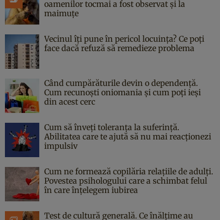
oamenilor tocmai a fost observat și la
maimuțe
Vecinul îți pune în pericol locuința? Ce poți
face dacă refuză să remedieze problema
Când cumpărăturile devin o dependență.
Cum recunoști oniomania și cum poți ieși
din acest cerc
Cum să înveți toleranța la suferință.
Abilitatea care te ajută să nu mai reacționezi
impulsiv
Cum ne formează copilăria relațiile de adulți.
Povestea psihologului care a schimbat felul
în care înțelegem iubirea
Test de cultură generală. Ce înălțime au